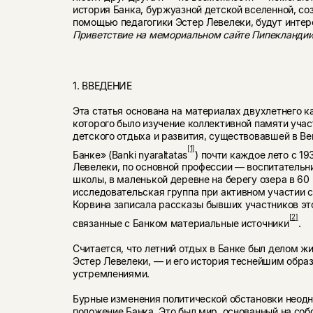
история Банка, буржуазной детской вселенной, со
помощью педагогики Эстер Левелеки, будут интер
Приветствие на мемориальном сайте Пипекланди
1. ВВЕДЕНИЕ
Эта статья основана на материалах двухлетнего к
которого было изучение коллективной памяти учас
детского отдыха и развития, существовав­шей в В
[1]
Банке» (Banki nyaraltatas
) почти каждое лето с 19
Левелеки, по основной профессии — воспитательни
школы, в маленькой деревне на берегу озера в 60
исследовательская группа при активном участии с
Корвина записала рассказы бывших участников эт
[2]
связанные с Банком материальные источники
.
Считается, что летний отдых в Банке был делом ж
Эстер Левелеки, — и его история теснейшим образ
устремлениями.
Бурные изменения политической обстановки неод
положение Банка. Это был мир, основанный на со