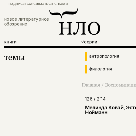
подписаться
связаться с нами
новое литературное
обозрение
книги
серии
темы
антропология
филология
Главная
/
Воспоминани
126 / 2’14
Мелинда Ковай, Эст
Нойманн