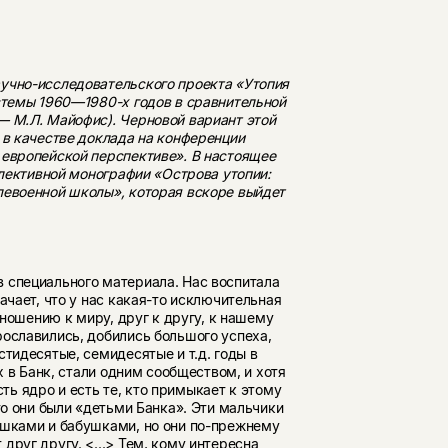
учно-исследовательского проекта «Утопия
истемы 1960—1980-х годов в сравнительной
— М.Л. Майофис). Черновой вариант этой
 в качестве доклада на конференции
 европейской перспективе». В настоящее
ллективной монографии «Острова утопии:
левоенной школы», которая вскоре выйдет
з специального материала. Нас воспитала
ачает, что у нас какая-то исклю­чительная
отношению к миру, друг к другу, к нашему
ославились, доби­лись большого успеха,
тидесятые, се­мидесятые и т.д. годы в
ых в Банк, стали одним сообществом, и хотя
есть ядро и есть те, кто примыкает к этому
то они были «детьми Банка». Эти мальчики
ушками и бабушками, но они по-прежне­му
руг другу. <...> Тем, кому инте­ресна