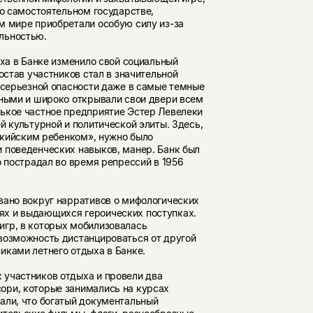
 о самостоятельном государстве,
м мире приобретали особую силу из-за
льностью.
ыха в Банке изменило свой социальный
остав участников стал в значительной
я серьезной опасности даже в самые темные
тными и широко открывали свои двери всем
нькое частное предприятие Эстер Левелеки
 куль­турной и политической элиты. Здесь,
анкийским ребенком», нужно было
 поведенческих навыков, манер. Банк был
о пострадал во время репрессий в 1956
вано вокруг нарративов о мифологических
х и выдающихся героических поступках.
игр, в которых мобилизовалась
возможность дистанцироваться от другой
иками летнего отдыха в Банке.
 участников отдыха и провели два
ори, которые занимались на курсах
али, что богатый документальный