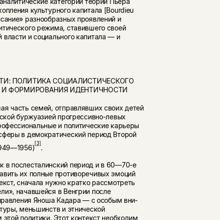
 аналитические категории теории Пьера
опления культурного капитала [Bourdieu
исание» разнообразных проявлений и
литического режима, ставившего своей
власти и социального ка­питала — и
СТИ: ПОЛИТИКА СОЦИАЛИСТИЧЕСКОГО
РЫ И ФОРМИРОВАНИЯ ИДЕНТИЧНОСТИ
ая часть семей, отправ­лявших своих детей
дской буржуазией прогрессивно-левых
профессиональные и политические карьеры
 сферы в демократический период Второй
[3]
1949—1956)
.
к в послесталинский период и в 60—70-е
авить их полные противоречивых эмоций
текст, сначала нужно кратко рассмотреть
ли», начавшейся в Венгрии после
о правления Яноша Кадара — с особым вни­
туры, меньшинств и этни­ческой
 этой политики. Этот контекст необходим