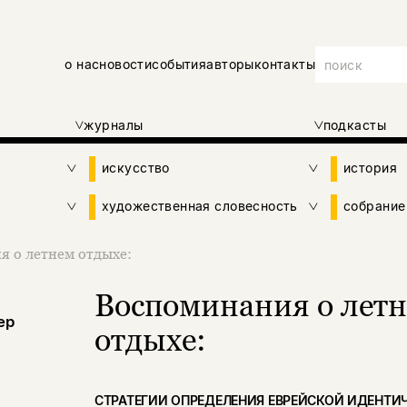
о нас
новости
события
авторы
контакты
журналы
подкасты
искусство
история
художественная словесность
собрание
я о летнем отдыхе:
Воспоминания о лет
ер
отдыхе:
СТРАТЕГИИ ОПРЕДЕЛЕНИЯ ЕВРЕЙСКОЙ ИДЕНТИ