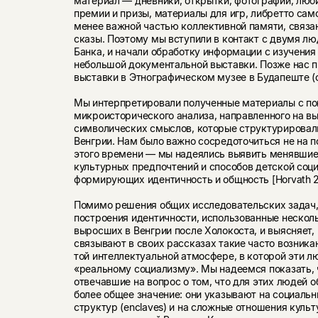
материал — дневники, открытки, фотографии, люб
премии и призы, материалы для игр, либретто само
менее важной частью коллективной памяти, связан
сказы. Поэтому мы вступили в контакт с двумя 
Банка, и начали обработку информации с изучения
небольшой документальной выставки. Позже нас п
выставки в Этногра­фическом музее в Будапеште (о
Мы интерпретировали полученные материалы с по
микроисторического анализа, направленного на в
символических смыслов, которые структурировал
Венгрии. Нам было важно сосре­доточиться не на 
этого време­ни — мы надеялись выявить менявшие
культурных предпочтений и способов детской соци
формирующих идентичность и общность [Horvath 2
Помимо решения общих исследовательских задач, 
построения идентичности, использованные несколь
выросших в Венгрии после Холокоста, и выясняет
связывают в своих рассказах такие часто воз­ник
той интеллектуальной атмо­сфере, в которой эти л
«реальному социа­лизму». Мы надеемся показать,
отвечавшие на вопрос о том, что для этих людей о
более общее значение: они указывают на социал
структур (enclaves) и на сложные отношения культ