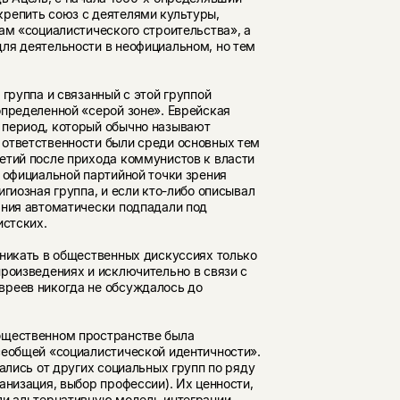
репить союз с деятелями культуры,
ам «социалистического строительства», а
ля деятельности в неофициальном, но тем
группа и связанный с этой группой
пределен­ной «серой зоне». Еврейская
 период, который обычно называют
ответственности были среди основных тем
етий после прихода коммунистов к власти
 официальной партийной точки зрения
гиозная группа, и если кто-либо описывал
ания автоматически подпадали под
истских.
зникать в общественных дискуссиях только
роизве­дениях и исключительно в связи с
вреев никогда не обсуждалось до
бщественном простран­стве была
еобщей «социа­листической идентичности».
ались от других социальных групп по ряду
анизация, выбор профессии). Их ценности,
и альтернативную модель интег­рации,