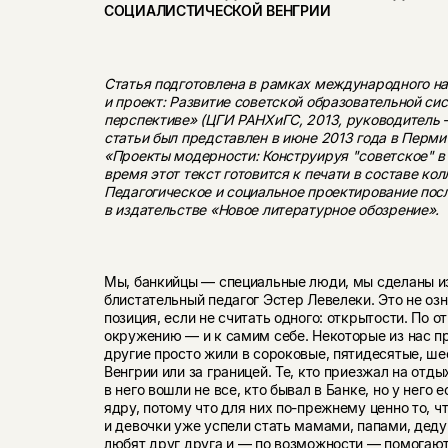
СОЦИАЛИСТИЧЕСКОЙ ВЕНГРИИ
Статья подготовлена в рамках международного на
и проект: Развитие советской образовательной с
перспективе» (ЦГИ РАНХиГС, 2013, ру­ководитель 
статьи был представлен в июне 2013 года в Перми
«Проекты модерности: Конструи­руя "советское" в
время этот текст готовится к печати в составе ко
Педагогическое и социаль­ное проектирование пос
в издательстве «Новое литературное обозрение».
Мы, банкийцы — специальные люди, мы сде­ланы и
блистательный педагог Эстер Левелеки. Это не озн
позиция, если не считать одно­го: открытости. По 
окружению — и к самим себе. Некоторые из нас пр
другие просто жили в сороковые, пятидесятые, шес
Венгрии или за гра­ницей. Те, кто приезжал на отд
в него во­шли не все, кто бывал в Банке, но у него 
ядру, потому что для них по-прежнему ценно то, ч
и девочки уже успели стать мамами, папами, дед
любят друг друга и — по возможности — помогают д