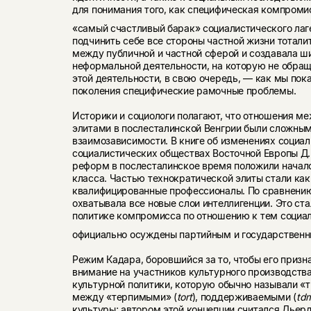
для понимания того, как специфическая компро­м
«самый счастливый барак» со­циалистического лаг
подчинить себе все стороны частной жизни тота
между публичной и частной сферой и создавала ш
неформальной деятельности, на которую не обраща
этой деятельности, в свою очередь, — как мы по
поколения специфические рамочные проблемы.
Историки и социологи полагают, что отношения ме
элитами в послесталинской Венгрии были сложным
взаимозависимости. В книге об изменениях социал
социалистических обществах Восточной Европы Д. 
реформ в послесталинское время положили начал
класса. Частью технократической элиты стали как
квалифицированные профессионалы. По сравнению
охватывала все новые слои интеллигенции. Это с
политике компромисса по отношению к тем социал
официально осуждены пар­тийным и государственны
Режим Кадара, боровшийся за то, чтобы его призн
внимание на участников культурного производства
культурной политики, которую обычно назы­вали «
между «терпимыми» (
tort
), поддерживаемыми (
td
культуры; автором этой концепции считался Дьерд