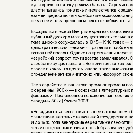
культурную политику режима Кадара. Стремясь ук
власти пытались привлечь интеллектуалов к задач
взамен предоставляли все больше возможностей д
не менее и не запре­щенном секторе публичности.
В социалистической Венгрии евреи как социальная 
публичный дискурс могли существовать только в о
тема широко обсуждалась в 1945—1948 годах — в
демократическим. Недавняя трагедия и проблемы 
тогдашней прессы. Од­нако на протяжении десятил
«еврейский вопрос» почти всегда замалчивался. С
еврейство существовало в Венгрии только как рели
евреев в каком-то другом ключе, такие вы­сказыв
определение антисемититских или, наоборот, сион
Тема еврейства вновь стала время от времени во
с середины 1960-х — в основном в литературных п
фашизмом. Послевоенное положение вен­герских е
середины 80-х [Kovacs 2008].
«Невидимость» венгерских евреев в тогдашнем о
следствием не только навязанной государством вс
И до 1945 года венгерские евреи также явно отлич
четких социальных индика­торов (образование, урб
образ жизни и потребительские привычки создавал