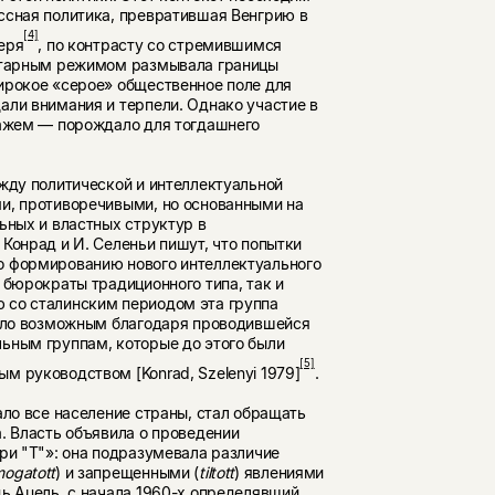
иссная политика, превратившая Венгрию в
[4]
еря
, по контрасту со стремившимся
литарным режимом размывала границы
ирокое «серое» общественное поле для
ли внимания и терпе­ли. Однако участие в
кажем — порождало для тогдашнего
жду политической и ин­теллектуальной
и, проти­воречивыми, но основанными на
ьных и властных структур в
Конрад и И. Селеньи пишут, что попытки
о формированию нового интеллектуального
 бюрократы традиционного типа, так и
 со сталинским периодом эта группа
тало воз­можным благодаря проводившейся
ьным группам, которые до этого были
[5]
м руководством [Konrad, Szelenyi 1979]
.
ало все население страны, стал обращать
. Власть объявила о проведении
три "Т"»: она подразумевала различие
mogatott
) и запрещенными (
tiltott
) явлениями
ь Ацель, с начала 1960-х опре­делявший