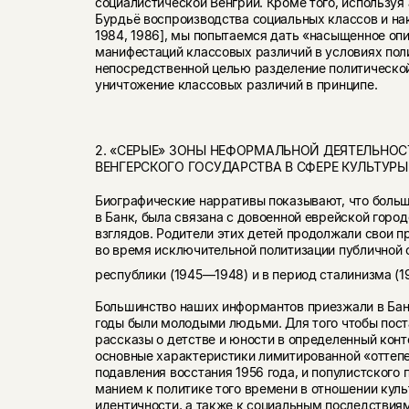
социалистической Венгрии. Кроме того, используя
Бурдьё воспроизводства социальных классов и нак
1984, 1986], мы попыта­емся дать «насыщенное оп
манифеста­ций классовых различий в условиях по
непосредственной целью разделение политической 
уничтожение классовых различий в принципе.
2. «СЕРЫЕ» ЗОНЫ НЕФОРМАЛЬНОЙ ДЕЯТЕЛЬНО
ВЕНГЕРСКОГО ГОСУДАРСТВА В СФЕРЕ КУЛЬТУ
Биографические нарративы показывают, что больш
в Банк, была связана с довоенной еврейской горо
взглядов. Родители этих детей продолжали свои 
во время исключительной политизации публичной
респуб­лики (1945—1948) и в период сталинизма (
Большинство наших информантов приезжали в Бан
годы были молодыми людьми. Для того чтобы пост
рассказы о детстве и юности в определен­ный кон
основные характеристики лимитированной «оттепе
подавления вос­стания 1956 года, и популистског
манием к политике того времени в отношении куль
идентичности, а также к социальным последствиям