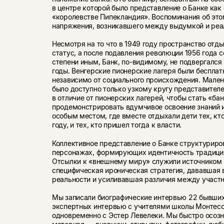
в центре которой было представление о Банке как
«королевстве Пипекландия». Воспоминания об это
напряжения, возникавшего между выдумкой и реа
Несмотря на то что в 1949 году пространство отд
статус, а после подавления революции 1956 года с
степени иным, Банк, по-видимому, не под­вергалс
годы. Венгерские пио­нерские лагеря были беспла
не­зависимо от социального происхождения. Мале
было доступно только узкому кругу представителей
в отличие от пионерских лагерей, чтобы стать «б
продемонстрировать вдумчивое освоение знаний и
особым местом, где вместе отдыхали дети тех, кт
году, и тех, кто пришел тогда к власти.
Коллективное представление о Банке структуриро
персонажах, формирующих идентичность традиция
Отсылки к «внешнему миру» служили источником 
специфическая ироническая стратегия, дававшая 
реальности и усиливавшая различия между участн
Мы записали биографические интервью 22 бывших
экспертных интервью с учителями школы Монтесс
одновременно с Эстер Левелеки. Мы быстро осозн