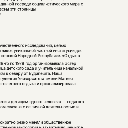
зданной посреди социалистического мира с
есны эти страницы.
и
ачественного исследова­ния, целью
тников уни­кальной частной институции для
енгерской Народной Республике. «Отдых в
38-го по 1978 год организовывала Эстер
ца детского сада и учитель­ница начальной
 км к северу от Будапешта. Наша
ту­дентов Университета имени Матвея
ого летнего отдыха и проанализировала
изни и детищем одного человека — педагога
ом связана с ее личной деятельностью и
нократно резко меняли общественное
бственной мифологии и захватывающей игре,