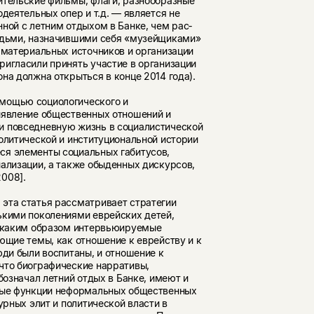
ительские фильмы, флаги, разнообразные
деятельных опер и т.д. — является не
ной с летним отдыхом в Банке, чем рас­
людьми, назначившими себя «музейщиками»
 матери­альных источников и организации
ригласили принять участие в организации
на должна открыться в конце 2014 года).
мощью социологиче­ского и
ыявление обще­ственных отношений и
и повседневную жизнь в социалистической
политической и институциональной истории
ся элементы социальных габитусов,
ализации, а также обы­денных дискурсов,
008].
эта статья рассматривает стратегии
кими поколе­ниями еврейских детей,
, каким образом интервьюируемые
ающие темы, как отношение к еврейству и к
юди были воспитаны, и отношение к
 что биографические нарративы,
бозначал летний отдых в Банке, имеют и
ьные функции неформальных общественных
урных элит и политической власти в