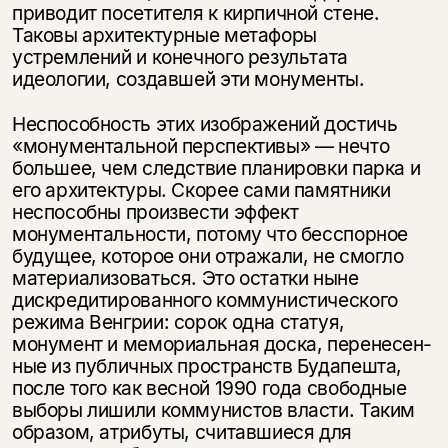
приводит посетителя к кирпич­ной стене.
Таковы архитектурные метафоры
устремлений и конечного ре­зультата
идеологии, создавшей эти монументы.
Неспособность этих изображений достичь
«монументальной перспек­тивы» — нечто
большее, чем следствие планировки парка и
его архитектуры. Скорее сами памятники
неспособны произвести эффект
монументальности, потому что бесспорное
будущее, которое они отражали, не смогло
материали­зоваться. Это остатки ныне
дискредитированного коммунистического
режи­ма Венгрии: сорок одна статуя,
монумент и мемориальная доска, перенесен­
ные из публичных пространств Будапешта,
после того как весной 1990 года свободные
выборы лишили коммунистов власти. Таким
образом, атрибуты, считавшиеся для