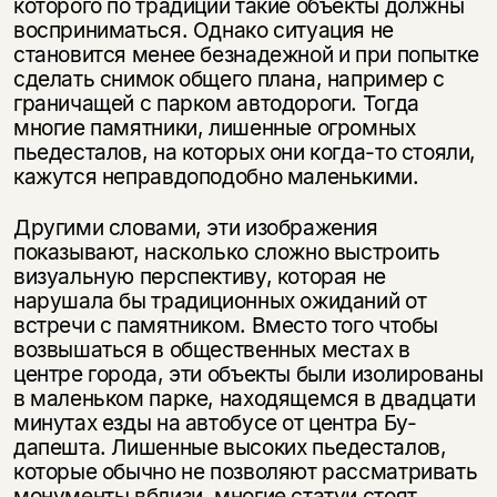
которого по традиции такие объекты должны
восприниматься. Однако ситуация не
становится менее безнадежной и при попытке
сделать снимок общего плана, например с
граничащей с пар­ком автодороги. Тогда
многие памятники, лишенные огромных
пьедесталов, на которых они когда-то стояли,
кажутся неправдоподобно маленькими.
Другими словами, эти изображения
показывают, насколько сложно вы­строить
визуальную перспективу, которая не
нарушала бы традиционных ожиданий от
встречи с памятником. Вместо того чтобы
возвышаться в обще­ственных местах в
центре города, эти объекты были изолированы
в малень­ком парке, находящемся в двадцати
минутах езды на автобусе от центра Бу­
дапешта. Лишенные высоких пьедесталов,
которые обычно не позволяют рассматривать
монументы вблизи, многие статуи стоят