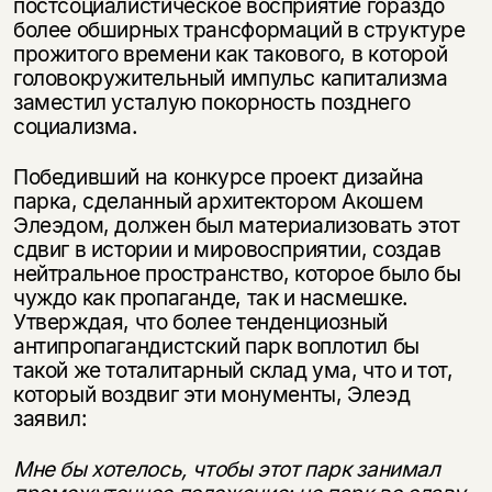
постсоциалистическое восприятие гораздо
более обширных трансфор­маций в структуре
прожитого времени как такового, в которой
головокру­жительный импульс капитализма
заместил усталую покорность позднего
социализма.
Победивший на конкурсе проект дизайна
парка, сделанный архитектором Акошем
Элеэдом, должен был материализовать этот
сдвиг в истории и ми­ровосприятии, создав
нейтральное пространство, которое было бы
чуждо как пропаганде, так и насмешке.
Утверждая, что более тенденциозный
антипропагандистский парк воплотил бы
такой же тоталитарный склад ума, что и тот,
который воздвиг эти монументы, Элеэд
заявил:
Мне бы хотелось, чтобы этот парк занимал