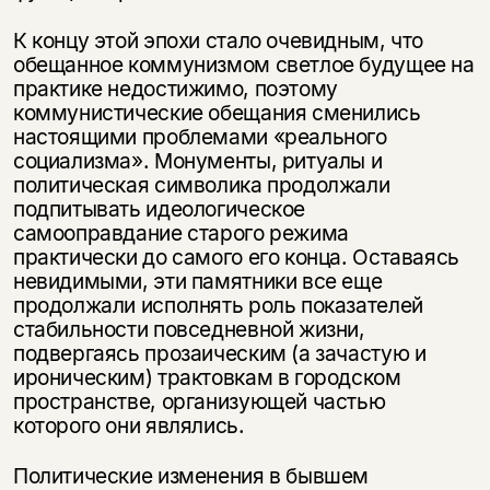
К концу этой эпохи стало очевидным, что
обещанное коммунизмом свет­лое будущее на
практике недостижимо, поэтому
коммунистические обеща­ния сменились
настоящими проблемами «реального
социализма». Мону­менты, ритуалы и
политическая символика продолжали
подпитывать идеологическое
самооправдание старого режима
практически до самого его конца. Оставаясь
невидимыми, эти памятники все еще
продолжали испол­нять роль показателей
стабильности повседневной жизни,
подвергаясь про­заическим (а зачастую и
ироническим) трактовкам в городском
пространстве, организующей частью
которого они являлись.
Политические изменения в бывшем