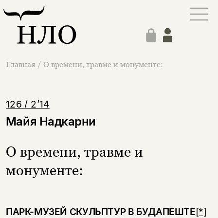
Главная
/
О времени, травме и монументе:
126 / 2’14
Майя Надкарни
О времени, травме и
монументе:
ПАРК-МУЗЕЙ СКУЛЬПТУР В БУДАПЕШТЕ
[*]