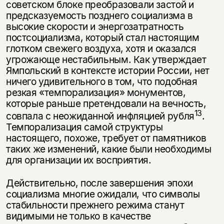
советском блоке преобразовали за­стой и
предсказуемость позднего социализма в
высокие скорости и энерго­затратность
постсоциализма, который стал настоящим
глотком свежего воз­духа, хотя и оказался
угрожающе нестабильным. Как утверждает
Ямпольский в контексте истории России, нет
ничего удивительного в том, что по­добная
резкая «темпорализация» монументов,
которые раньше претендовали на вечность,
13
совпала с неожиданной инфляцией рубля
.
Темпорализация са­мой структуры
настоящего, похоже, требует от памятников
таких же изме­нений, какие были необходимы
для организации их восприятия.
Действительно, после завершения эпохи
социализма многие ожидали, что символы
стабильности прежнего режима станут
видимыми не только в каче­стве