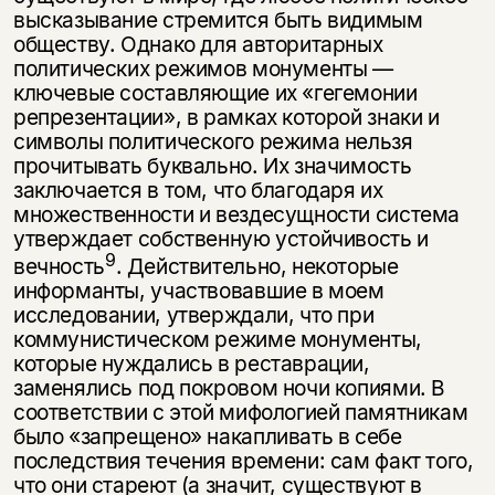
высказывание стремится быть видимым
обществу. Однако для авторитарных
политических режимов мону­менты —
ключевые составляющие их «гегемонии
репрезентации», в рамках которой знаки и
символы политического режима нельзя
прочитывать бук­вально. Их значимость
заключается в том, что благодаря их
множественности и вездесущности система
утверждает собственную устойчивость и
9
вечность
. Действительно, некоторые
информанты, участвовавшие в моем
исследова­нии, утверждали, что при
коммунистическом режиме монументы,
которые нуждались в реставрации,
заменялись под покровом ночи копиями. В
соот­ветствии с этой мифологией памятникам
было «запрещено» накапливать в себе
последствия течения времени: сам факт того,
что они стареют (а значит, существуют в