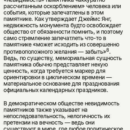
рассчитанным оскорблением» человека или
события, которые запечатлены в этом
памятнике. Как утверждает Джеймс Янг,
недви­жность монумента будто освобождает
общество от обязанности помнить, и поэтому
само стремление запечатлеть что-то в
памятнике «может исходить из совершенно
8
противоположного желания — забыть»
.
Ведь, по существу, мемориальная сущность
памятника обычно представляет некую
ценность, когда требуется маркер для
ориентировки в циклическом времени —
матери­альное основание для празднования
официальных календарных праздников.
В демократическом обществе невидимость
памятников также указывает на
непоследовательность, нелогичность их
претензии на вечность — ведь они
существуют в мире, где любое политическое