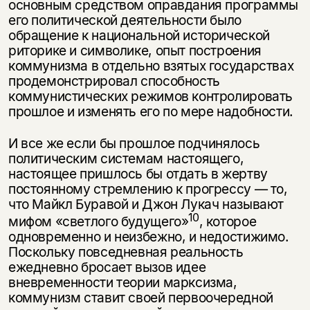
основным средством оправдания программы
его политической деятельности было
обращение к национальной исторической
риторике и символике, опыт построения
коммунизма в отдельно взятых государствах
продемонстрировал способность
коммунистических режимов контролиро­вать
прошлое и изменять его по мере надобности.
И все же если бы прошлое подчинялось
политическим системам настоящего,
настоящее пришлось бы отдать в жертву
постоянному стремлению к прогрес­су — то,
что Майкл Буравой и Джон Лукач называют
10
мифом «светлого буду­щего»
, которое
одновременно и неизбежно, и недостижимо.
Поскольку повсе­дневная реальность
ежедневно бросает вызов идее
вневременности теории марксизма,
коммунизм ставит своей первоочередной