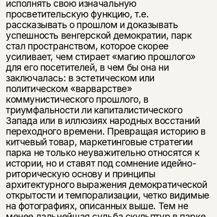
исполнять свою изначальную
просветительскую функцию, т.е.
рассказывать о прошлом и доказывать
успешность венгерской демократии, парк
стал пространством, которое скорее
усиливает, чем стирает «магию про­шлого»
для его посетителей, в чем бы она ни
заключалась: в эстетическом или
политическом «варварстве»
коммунистического прошлого, в
триумфальности ли капиталистического
Запада или в иллюзиях народных восстаний
переходного времени. Превращая историю в
китчевый товар, маркетинговые стратегии
парка не только неуважительно относятся к
истории, но и ставят под сомнение идейно-
риторическую основу и принципы
архитектурного вы­ражения демократической
открытости и темпорализации, четко видимые
на фотографиях, описанных выше. Тем не
менее дальнейшая судьба скульптур в парке,