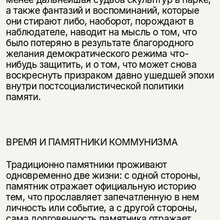
а также фантазий и воспоминаний, которые
они стирают либо, наоборот, порождают в
наблюдателе, наводит на мысль о том, что
было потеря­но в результате благородного
желания демократического режима что-
нибудь защитить, и о том, что может снова
воскреснуть призраком давно ушедшей эпохи
внутри постсоциалистической политики
памяти.
ВРЕМЯ И ПАМЯТНИКИ КОММУНИЗМА
Традиционно памятники проживают
одновременно две жизни: с одной сто­роны,
памятник отражает официальную историю
тем, что прославляет за­печатленную в нем
личность или событие, а с другой стороны,
сама долго­вечность памятника отражает