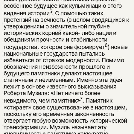
особенное будущее как кульминацию этого
5
видения истории
. С помощью таких
претензий на вечность (в целом сводя­щихся к
утверждениям о значительной глубине
исторических корней какой- либо нации и
обещаниям прочности и стабильности
6
государства, которое она формирует
) новые
национальные государства пытались
избавиться от стра­хов модерности. Помимо
обозначения неизбежности прошлого и
будущего памятники делают настоящее
статичным и неизменным. Именно эта идея
ле­жит в основе известного высказывания
Роберта Музиля: «Нет ничего более
7
невидимого, чем памятник»
. Памятник
«стирает» свое существование в на­стоящем,
поскольку его временная законченность
отвергает любую возмож­ность исторической
трансформации. Музиль называет эту
«невидимость» па­мятника «аккуратно