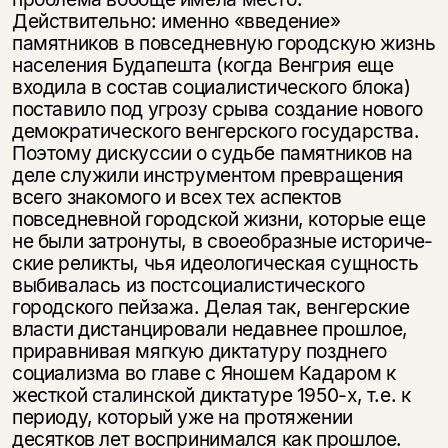
несовершеннолетних
Действительно: именно «введение»
памятников в повседневную городскую жизнь
Скажите, пожалуйста,
населения Будапешта (когда Венгрия еще
Я соглашаюсь с
Политикой конфиденциальности
вам уже исполнилось 18 лет?
Я соглашаюсь с
Политикой конфиденциальности
входила в состав социалистического блока)
поставило под угрозу срыва создание нового
демократического венгерского государства.
подписаться
да
подписаться
Поэтому дискуссии о судьбе памятников на
деле служили ин­струментом превращения
нет, вернуться назад
всего знакомого и всех тех аспектов
повседневной городской жизни, которые еще
не были затронуты, в своеобразные историче­
ские реликты, чья идеологическая сущность
выбивалась из постсоциалистического
городского пейзажа. Делая так, венгерские
власти дистанцировали недавнее прошлое,
приравнивая мягкую диктатуру позднего
социализма во главе с Яношем Кадаром к
жесткой сталинской диктатуре 1950-х, т.е. к
пе­риоду, который уже на протяжении
десятков лет воспринимался как прошлое.