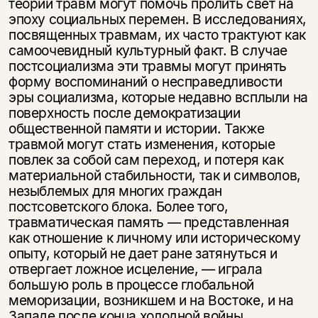
теории травм могут помочь пролить свет на
эпоху социальных перемен. В исследованиях,
посвященных травмам, их часто трактуют как
самоочевид­ный культурный факт. В случае
постсоциализма эти травмы могут принять
форму воспоминаний о несправедливости
эры социализма, которые недавно всплыли на
поверхность после демократизации
общественной памяти и ис­тории. Также
травмой могут стать изменения, которые
повлек за собой сам переход, и потеря как
материальной стабильности, так и символов,
незыбле­мых для многих граждан
постсоветского блока. Более того,
травматическая память — представленная
как отношение к личному или историческому
опыту, который не дает ране затянуться и
отвергает ложное исцеление, — играла
большую роль в процессе глобальной
меморизации, возникшем и на Востоке, и на
Западе после конца холодной войны.