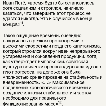
Иван Петё, «время будто бы остановилось:
хотя социализм и строился, начинало
казаться, что завершить этот процесс не
удастся никогда. Что и случилось в конце
11
концов»
.
Такое ощущение времени, очевидно,
находилось в резком противоречии с
высокими скоростями позднего капитализма,
который строился вокруг идеи непрерывного
устаревания и обновления продукции. Хотя,
как утвер­ждает Ямпольский, советская
культура всячески пропагандировала идеоло­
гию прогресса, на деле же она была
«полностью ориентирована на стабиль­ность и
вневременность. <...> Максимальное
подавление хронологического времени и
создание иллюзии стабильности и застоя
необходимо для правиль­ного
12
функционирования масс»
.