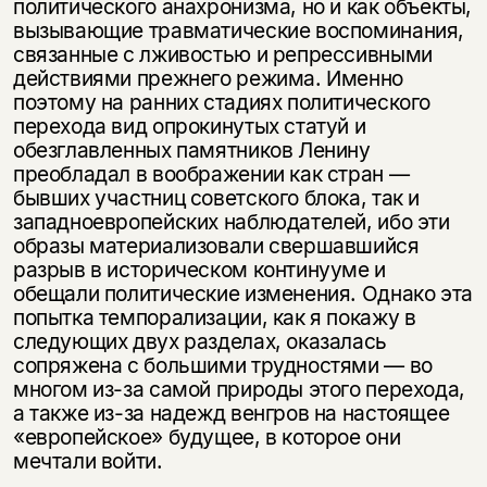
политического анахронизма, но и как объекты,
вызывающие травмати­ческие воспоминания,
связанные с лживостью и репрессивными
действиями прежнего режима. Именно
поэтому на ранних стадиях политического
перехо­да вид опрокинутых статуй и
обезглавленных памятников Ленину
преобладал в воображении как стран —
бывших участниц советского блока, так и
запад­ноевропейских наблюдателей, ибо эти
образы материализовали свершав­шийся
разрыв в историческом континууме и
обещали политические измене­ния. Однако эта
попытка темпорализации, как я покажу в
следующих двух разделах, оказалась
сопряжена с большими трудностями — во
многом из-за самой природы этого перехода,
а также из-за надежд венгров на настоящее
«европейское» будущее, в которое они
мечтали войти.