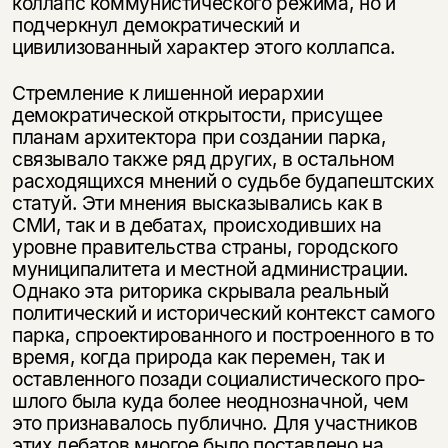
коллапс коммунистического режима, но и
под­черкнул демократический и
цивилизованный характер этого коллапса.
Стремление к лишенной иерархии
демократической открытости, прису­щее
планам архитектора при создании парка,
связывало также ряд других, в остальном
расходящихся мнений о судьбе будапештских
статуй. Эти мне­ния высказывались как в
СМИ, так и в дебатах, происходивших на
уровне правительства страны, городского
муниципалитета и местной администра­ции.
Однако эта риторика скрывала реальный
политический и исторический контекст самого
парка, спроектированного и построенного в то
время, когда природа как перемен, так и
оставленного позади социалистического про­
шлого была куда более неоднозначной, чем
это признавалось публично. Для участников
этих дебатов многое было поставлено на