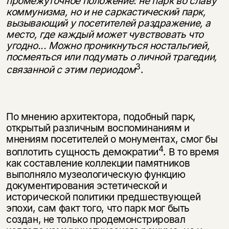
промежуточное положение: не парк во славу
коммунизма, но и не саркастический парк,
вызывающий у посетителей раздражение, а
место, где каждый может чувствовать что
угодно... Можно проникнуться ностальгией,
посмеяться или подумать о личной трагедии,
3
связанной с этим периодом
.
По мнению архитектора, подобный парк,
открытый различным воспомина­ниям и
мнениям посетителей о монументах, смог бы
4
воплотить сущность демократии
. В то время
как составление коллекции памятников
выполняло музеологическую функцию
документирования эстетической и
исторической политики предшествующей
эпохи, сам факт того, что парк мог быть
создан, не только продемонстрировал