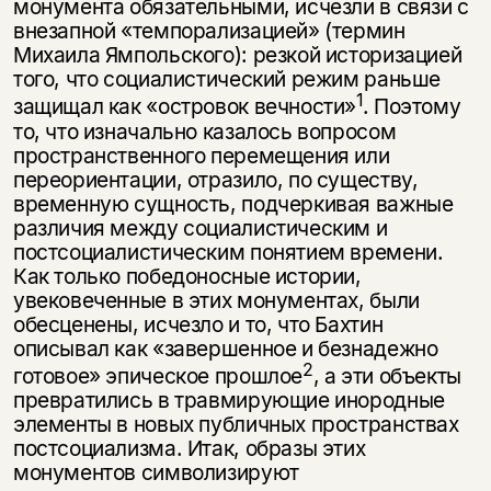
монумента обязательными, исчезли в связи с
внезапной «темпорализацией» (термин
Михаила Ямпольского): резкой историзацией
того, что социалистический режим раньше
1
защищал как «островок вечнос­ти»
. Поэтому
то, что изначально казалось вопросом
пространственного пере­мещения или
переориентации, отразило, по существу,
временную сущность, подчеркивая важные
различия между социалистическим и
постсоциалистическим понятием времени.
Как только победоносные истории,
увековечен­ные в этих монументах, были
обесценены, исчезло и то, что Бахтин
описывал как «завершенное и безнадежно
2
готовое» эпическое прошлое
, а эти объек­ты
превратились в травмирующие инородные
элементы в новых публичных пространствах
постсоциализма. Итак, образы этих
монументов символизи­руют