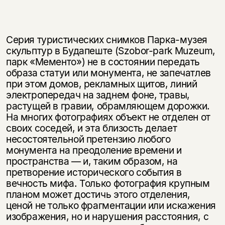
Серия туристических снимков Парка-музея
скульптур в Будапеште (Szobor-park Muzeum,
парк «Мементо») не в состоянии передать
образа статуи или монумента, не запечатлев
при этом домов, рекламных щитов, линий
электро­передач на заднем фоне, травы,
растущей в гравии, обрамляющем дорожки.
На многих фотографиях объект не отделен от
своих соседей, и эта близость делает
несостоятельной претензию любого
монумента на преодоление вре­мени и
пространства — и, таким образом, на
претворение исторического со­бытия в
вечность мифа. Только фотография крупным
планом может достичь этого отделения,
ценой не только фрагментации или искажения
изображе­ния, но и нарушения расстояния, с