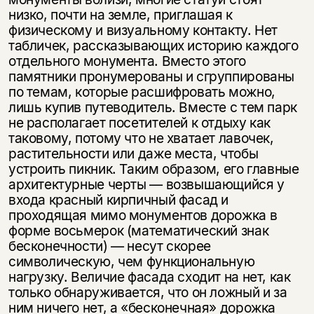
низко, почти на земле, приглашая к
физическому и визуальному контакту. Нет
табличек, рассказы­вающих историю каждого
отдельного монумента. Вместо этого
памятники пронумерованы и сгруппированы
по темам, которые расшифровать можно,
лишь купив путеводитель. Вместе с тем парк
не располагает посетителей к от­дыху как
таковому, потому что не хватает лавочек,
растительности или даже места, чтобы
устроить пикник. Таким образом, его главные
архитектурные черты — возвышающийся у
входа красный кирпичный фасад и
проходящая мимо монументов дорожка в
форме восьмерок (математический знак
беско­нечности) — несут скорее
символическую, чем функциональную
нагрузку. Величие фасада сходит на нет, как
только обнаруживается, что он ложный и за
ним ничего нет, а «бесконечная» дорожка