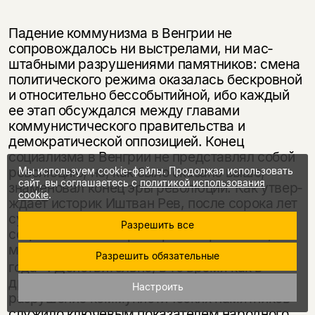
Падение коммунизма в Венгрии не
сопровождалось ни выстрелами, ни мас­
штабными разрушениями памятников: смена
политического режима оказа­лась бескровной
и относительно бессобытийной, ибо каждый
ее этап обсуж­дался между главами
коммунистического правительства и
демократической оппозицией. Конец
социализма в Венгрии не представлял собой
революцию, но, как было сказано выше,
Мы используем cookie-файлы. Продолжая использовать
сайт, вы соглашаетесь с
политикой использования
знаменовал конец эры революций. Как утвер­
cookie
.
ждает историк Иштван Рев, после сорока лет
существования эра государственного
Разрешить все
социализма в Венгрии просто «растаяла, как
масло на солнце, в са­мый разгар лета» 1989
Разрешить обязательные
15
года
. Действительно, в то время как в
других странах, переживших революцию,
Настроить
разрушение коммунистических памятников
служи­ло ключевым показателем народного