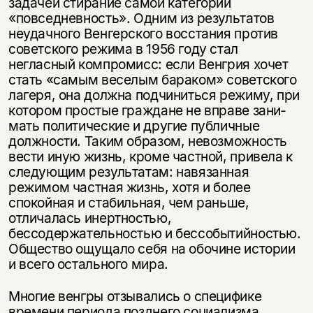
задачей стирание самой категории
«повседневность». Одним из результатов
неудачного Венгерского восстания против
советского режима в 1956 году стал
негласный компромисс: если Венгрия хочет
стать «самым веселым бараком» советского
лагеря, она должна подчиниться режиму, при
котором простые граждане не вправе зани­
мать политические и другие публичные
должности. Таким образом, невозмож­ность
вести иную жизнь, кроме частной, привела к
следующим результатам: навязанная
режимом частная жизнь, хотя и более
спокойная и стабильная, чем раньше,
отличалась инертностью,
бессодержательностью и бессобытийностью.
Общество ощущало себя на обочине истории
и всего остального мира.
Многие венгры отзывались о специфике
времени периода позднего социа­лизма