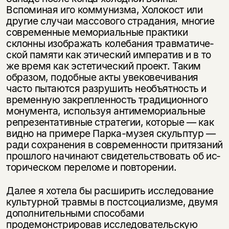
Вспоминая иго комму­низма, Холокост или
другие случаи массового страдания, многие
современ­ные мемориальные практики
склонны изображать колебания травматиче­
ской памяти как этический императив и в то
же время как эстетический проект. Таким
образом, подобные акты увековечивания
часто пытаются раз­рушить необъятность и
временную закрепленность традиционного
мону­мента, используя антимемориальные
репрезентативные стратегии, кото­рые — как
видно на примере Парка-музея скульптур —
ради сохранения в современности притязаний
прошлого начинают свидетельствовать об ис­
торическом переломе и повторении.
Далее я хотела бы расширить исследование
культурной травмы в постсоциализме, двумя
дополнительными способами
продемонстрировав иссле­довательскую