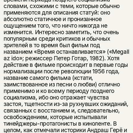
словами, схожими с теми, которые обычно
применяются для описания статуй: оно
абсолютно статичное и пронизанное
ощущением того, что ничто никогда не
изменится. Интересно заметить, что очень
популярным среди критиков и обычных
зрителей в то время был фильм под
названием «Время останавливается» («Megall
az ido»; режиссер Петер Готар, 1982). Хотя
дей­ствие в фильме происходит в первые годы
нормализации после революции 1956 года,
название самого фильма (кстати,
заимствованное из песни о люб­ви) отлично
применимо и ко всему периоду позднего
социализма, ибо оно отражает чувства
застоя, тщетности из-за рухнувших ожиданий,
связанных с восстанием и, следовательно,
освобождением, которые испытывали
тинейджеры-протагонисты в киноленте. В
целом, как отмечали историки Андраш Герё и