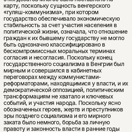
карту, поскольку сущ­ность венгерского
«гуляш-коммунизма», при котором
государство обеспечи­вало экономическую
стабильность за счет участия населения в
политической жизни, означала, что отношение
граждан к их бывшему государству не могло
быть однозначно классифицировано в
бескомпромиссных моральных терми­нах
согласия и несогласия. Поскольку конец
государственного социализма в Венгрии был
мирным и совершился в кабинетных
переговорах между ком­мунистами-
реформаторами, находящимися у власти, и их
демократической оппозицией, политическим
трансформациям не хватало и ключевых
собы­тий, и участия народа. Поскольку ясно
обозначенных героев, жертв и пре­ступников
эры позднего социализма и его мирного
заката было немного, борьба за личную
правоту и законность власти в ранние годы