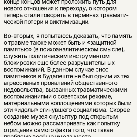
конце концов может проложить путь для
нового от­ношения к переходу, о котором
теперь стали говорить в терминах травмати­
ческой потери и виктимизации.
Во-вторых, я попытаюсь доказать, что память
о травме также может быть и «защитной
памятью» (в психоаналитическом смысле),
служить политиче­ским инструментом
блокировки еще более разрушительных
воспоминаний. В данном случае снос
Этой книги временно
памятников в Будапеште не был одним из тех
агрессив­ных проявлений общественного
нет в продаже.
Подписка на рассылку
недовольства, вызванных травматическими
воспоминаниями о советском режиме,
Вы можете подписаться на
Раз в неделю мы отправляем рассылку
материальными воплощениями кото­рых были
уведомления, и при поступлении книги
о книгах и событиях «НЛО».
эти «идолы» сгинувшего социализма. Скорее
на склад получить письмо на указанный
создание музея скульптур под открытым
За подписку дарим промокод на
электронный адрес.
Эта книга
скидку 15%
небом можно рассматривать как попытку
отрицания самого факта того, что такая
не предназначена для
проблема вообще имела место.