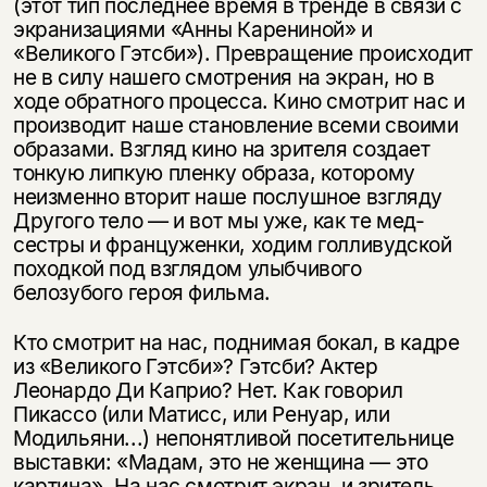
(этот тип последнее время в тренде в связи с
экраниза­циями «Анны Карениной» и
«Великого Гэтсби»). Превращение происходит
не в силу нашего смотрения на экран, но в
ходе обратного процесса. Кино смотрит нас и
производит наше становление всеми своими
образами. Взгляд кино на зрителя создает
тонкую липкую пленку образа, которому
неизменно вторит наше послушное взгляду
Другого тело — и вот мы уже, как те мед­
сестры и француженки, ходим голливудской
походкой под взглядом улыб­чивого
белозубого героя фильма.
Кто смотрит на нас, поднимая бокал, в кадре
из «Великого Гэтсби»? Гэтсби? Актер
Леонардо Ди Каприо? Нет. Как говорил
Пикассо (или Матисс, или Ренуар, или
Модильяни...) непонятливой посетительнице
выставки: «Мадам, это не женщина — это
картина». На нас смотрит экран, и зритель