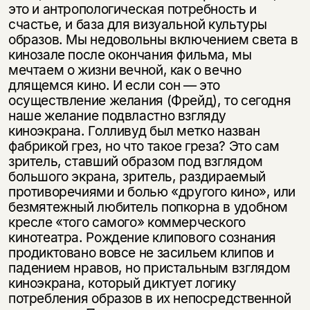
это и антропологическая потребность и
счастье, и база для визуальной культуры
образов. Мы недовольны включением света в
кинозале после окончания фильма, мы
мечтаем о жизни вечной, как о вечно
длящемся кино. И если сон — это
осуществление желания (Фрейд), то сегодня
наше желание подвластно взгляду
киноэкрана. Голливуд был метко на­зван
фабрикой грез, но что такое греза? Это сам
зритель, ставший образом под взглядом
большого экрана, зритель, раздираемый
противоречиями и болью «другого кино», или
безмятежный любитель попкорна в удобном
кресле «того самого» коммерческого
кинотеатра. Рождение клипового сознания
про­диктовано вовсе не засильем клипов и
падением нравов, но пристальным взглядом
киноэкрана, который диктует логику
потребления образов в их не­посредственной