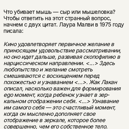
Что убивает мышь — сыр или мышеловка?
Чтобы ответить на этот странный вопрос,
начнем с двух цитат. Лаура Малви в 1975 году
писала:
Кино удовлетворяет первичное желание в
приносящем удовольствие рас­сматривании,
но оно идет дальше, развивая скопофилию в
нарциссическом направлении. <...> Здесь
любопытство и желание смотреть
смешиваются с восхищением перед
похожестью и узнаванием <...>. Жак Лакан
описал, насколько важен для формирования
ego
момент, когда ребенок узнает в зер­
кальном отображении себя. <...> Узнавание
им самого себя — это счастли­вый момент,
когда он мысленно дополняет свое
отображение в зеркале, которое более
совершенно, чем его собственное тело.