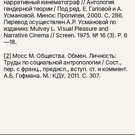
нарративный кине­матограф // Антология
гендерной теории / Под ред. Е. Гаповой и А.
Усмановой. Минск: Пропилеи, 2000. С. 286.
Пе­ревод осуществлен А.Р. Усмановой по
изданию: Mulvey L. Visual Pleasure and
Narrative Cinema // Screen. 1975. № 16 (3). P. 6
—18.
[2]
Мосс М. Общества. Обмен. Личность:
Труды по социаль­ной антропологии / Сост.,
пер. с франц., предисл., вступ. ст. и коммент.
А.Б. Гофмана. М.: КДУ, 2011. С. 307.