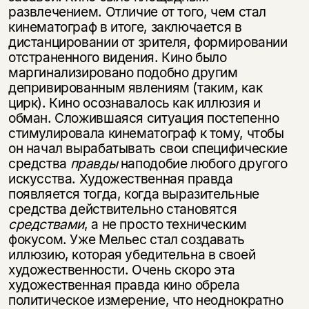
развлечением. Отличие от того, чем стал
кинематограф в итоге, заключается в
дистанцировании от зрителя, формировании
отстраненного видения. Кино было
маргинализировано подобно другим
депривированным явлениям (таким, как
Этой книги временно
цирк). Кино осознавалось как иллюзия и
нет в продаже.
обман. Сложившаяся ситуация постепенно
Подписка на рассылку
стимулировала кинематограф к тому, чтобы
он начал вырабатывать свои специфические
Вы можете подписаться на
Раз в неделю мы отправляем рассылку
средства
правды
наподобие любого другого
уведомления, и при поступлении книги
о книгах и событиях «НЛО».
искусства. Художественная прав­да
на склад получить письмо на указанный
За подписку дарим промокод на
электронный адрес.
появляется тогда, когда выразительные
Эта книга
скидку 15%
средства действительно стано­вятся
не предназначена для
средствами
, а не просто техническим
несовершеннолетних
фокусом. Уже Мельес стал соз­давать
иллюзию, которая убедительна в своей
художественности. Очень скоро эта
Скажите, пожалуйста,
Я соглашаюсь с
Политикой конфиденциальности
вам уже исполнилось 18 лет?
художественная правда кино обрела
Я соглашаюсь с
Политикой конфиденциальности
политическое измерение, что неоднократно