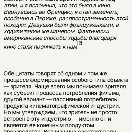
этим, и я вспомнил, что это было в кино.
Вернувшись во Францию, я стал замечать,
особенно в Париже, распространенность этой
походки. Девушки были францужен­ками, а
ходили таким же манером. Фактически
американские способы ходьбы благодаря
[2]
кино стали проникать к нам
.
Обе цитаты говорят об одном и том же
процессе формирования особого типа объекта
— зрителя. Чаще всего мы понимаем зрителя
как субъект про­цесса потребления фильма,
другой вариант — пассивный потребитель
про­дукта кинематографической индустрии.
Но мы утверждаем, что зритель не просто
встроен в эту индустрию — именно он и
является ее конечным про­дуктом
производства. Вся машина работает ради