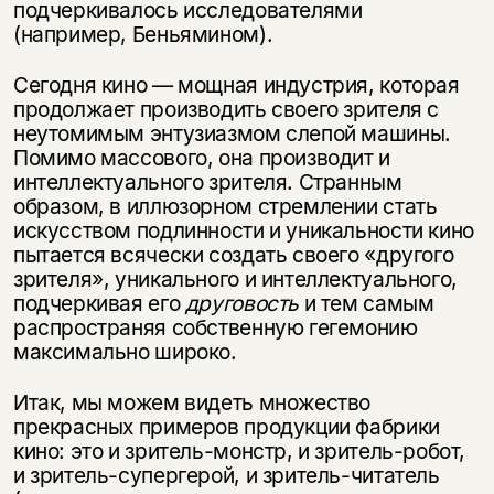
подчеркивалось исследователями
подписаться
(например, Беньямином).
да
подписаться
нет, вернуться назад
Сегодня кино — мощная индустрия, которая
продолжает производить своего зрителя с
неутомимым энтузиазмом слепой машины.
Помимо массо­вого, она производит и
интеллектуального зрителя. Странным
образом, в ил­люзорном стремлении стать
искусством подлинности и уникальности кино
пытается всячески создать своего «другого
зрителя», уникального и интел­лектуального,
подчеркивая его
друговость
и тем самым
распространяя собст­венную гегемонию
максимально широко.
Итак, мы можем видеть множество
прекрасных примеров продукции фаб­рики
кино: это и зритель-монстр, и зритель-робот,
и зритель-супергерой, и зритель-читатель