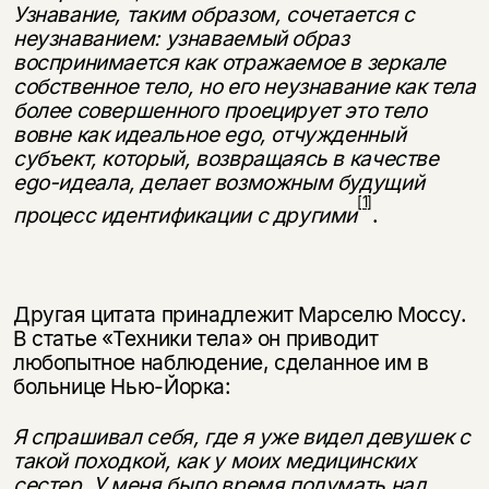
Узнавание, таким об­разом, сочетается с
неузнаванием: узнаваемый образ
воспринимается как отражаемое в зеркале
собственное тело, но его неузнавание как тела
более совершенного проецирует это тело
вовне как идеальное
ego
,
отчужденный
субъект, который, возвращаясь в качестве
ego
-идеала, делает возможным будущий
[1]
процесс идентификации с другими
.
Другая цитата принадлежит Марселю Моссу.
В статье «Техники тела» он приводит
любопытное наблюдение, сделанное им в
больнице Нью-Йорка:
Я спрашивал себя, где я уже видел девушек с
такой походкой, как у моих медицинских
сестер. У меня было время подумать над