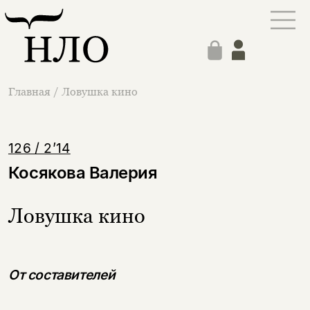
Главная
/
Ловушка кино
126 / 2’14
Косякова Валерия
Ловушка кино
От составителей