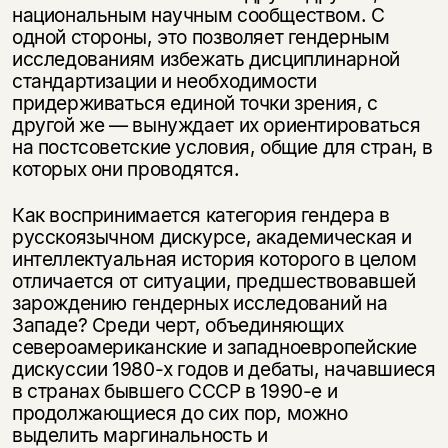
национальным научным со­обществом. С
одной стороны, это позволяет гендерным
исследованиям избе­жать дисциплинарной
стандартизации и необходимости
придерживаться единой точки зрения, с
другой же — вынуждает их ориентироваться
на пост­советские условия, общие для стран, в
которых они проводятся.
Как воспринимается категория гендера в
русскоязычном дискурсе, акаде­мическая и
интеллектуальная история которого в целом
отличается от ситуа­ции, предшествовавшей
зарождению гендерных исследований на
Западе? Среди черт, объединяющих
североамериканские и западноевропейские
дис­куссии 1980-х годов и дебаты, начавшиеся
в странах бывшего СССР в 1990-е и
продолжающиеся до сих пор, можно
выделить маргинальность и