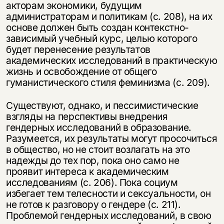
акторам экономики, будущим
администраторам и политикам (с. 208), на их
основе должен быть создан контекстно-
зависимый учебный курс, целью ко­торого
будет перенесение результатов
академических исследований в прак­тическую
жизнь и освобождение от общего
гуманистического стиля феми­низма (с. 209).
Существуют, однако, и пессимистические
взгляды на перспективы внед­рения
гендерных исследований в образование.
Разумеется, их результаты мо­гут просочиться
в общество, но не стоит возлагать на это
надежды до тех пор, пока оно само не
проявит интереса к академическим
исследованиям (с. 206). Пока социум
избегает тем телесности и сексуальности, он
не готов к разго­вору о гендере (с. 211).
Проблемой гендерных исследований, в свою