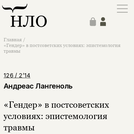
Главная
/
«Гендер» в постсоветских условиях: эпистемология
травмы
126 / 2’14
Андреас Лангеноль
«Гендер» в постсоветских
условиях: эпистемология
травмы