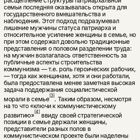
расщепление структуры патриархальной
семьи последняя оказывалась открыта для
государственного вмешательства и
наблюдения. Этот подход подразумевал
лишение мужчины статуса патриарха и
относи­тельное усиление женщины в семье, но
при этом содержал довольно тради­ционные
представления о половом разделении труда:
на мужчин возлагалась ответственность за
публичные аспекты строительства
коммунизма — т.е. роль героических рабочих,
— тогда как женщинам, хотя и они работали,
была пре­доставлена менее заметная высокая
задача поддержания социалистической
[3]
морали в семье
. Таким образом, несмотря
на то что «ключи к коммунистиче­скому
[4]
развитию»
ввиду своей стратегической
позиции в семье держали жен­щины,
представители разных полов в
коммунистическом проекте были наде­лены