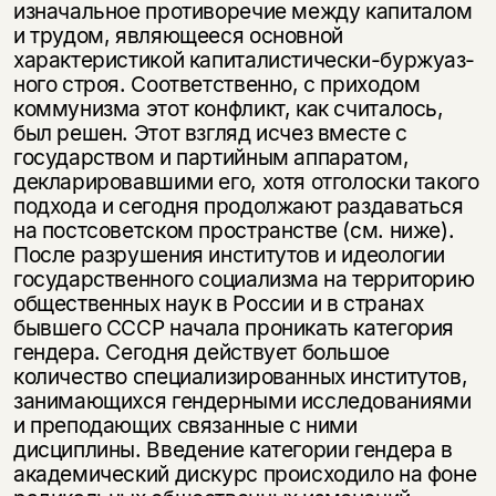
изначальное противоречие между капиталом
и трудом, являющееся основной
характеристикой капиталистически-буржуаз­
ного строя. Соответственно, с приходом
коммунизма этот конфликт, как счи­талось,
был решен. Этот взгляд исчез вместе с
государством и партийным ап­паратом,
декларировавшими его, хотя отголоски такого
подхода и сегодня продолжают раздаваться
на постсоветском пространстве (см. ниже).
После разрушения институтов и идеологии
государственного социализма на тер­риторию
общественных наук в России и в странах
бывшего СССР начала проникать категория
гендера. Сегодня действует большое
количество специа­лизированных институтов,
занимающихся гендерными исследованиями
и преподающих связанные с ними
дисциплины. Введение категории гендера в
академический дискурс происходило на фоне