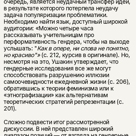
очередь, является неудачный трансфер идей,
в результате которого потерпела неудачу
задача популяризации проблематики.
Необходимо найти язык, доступный широкой
аудитории: «Можно четыре часа
рассказывать учительницам про
перформативность гендера, чтобы на выходе
услышать: "
Как в опере, ни слова не понятно,
но красиво"»
(с. 212, курсив в оригинале). Но,
несмотря на это, Ушакин утверждает, что
гендерные исследования все же могут
способство­вать разрушению иллюзии
самоочевидности ежедневной жизни (с. 206),
об­ратившись к теории феминизма или к
«этнографизации» как альтернативам
теоретических стратегий репрезентации (с.
201).
Сложно подвести итог рассмотренной
дискуссии. В ней представлен широ­кий
диапазон позиций — от взгляда на гендерные