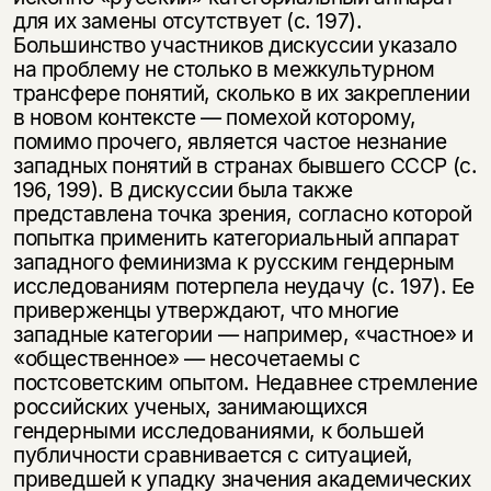
для их замены отсут­ствует (с. 197).
Большинство участников дискуссии указало
на проблему не столько в межкультурном
трансфере понятий, сколько в их закреплении
в новом контексте — помехой которому,
помимо прочего, является частое незнание
западных понятий в странах бывшего СССР (с.
196, 199). В дискус­сии была также
представлена точка зрения, согласно которой
попытка при­менить категориальный аппарат
западного феминизма к русским гендерным
исследованиям потерпела неудачу (с. 197). Ее
приверженцы утверждают, что многие
западные категории — например, «частное» и
«общественное» — несочетаемы с
постсоветским опытом. Недавнее стремление
российских уче­ных, занимающихся
гендерными исследованиями, к большей
публичности сравнивается с ситуацией,
приведшей к упадку значения академических