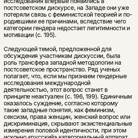
исследования впервые появились в
постсоветском дискурсе, на Западе они уже
потеряли связь с феминистской теорией и по­
родившими ее причинами, вследствие чего
категории гендера недостает ле­гитимности и
мотивации (с. 195).
Следующей темой, предложенной для
обсуждения участникам дискуссии, была
роль трансфера западной методологии на
постсоветское пространство. Ряд ученых
полагает, что, если мы признаем гендерные
исследования меж­дународной
деятельностью, этот вопрос станет в
принципе неактуален (с. 196, 199). Единичным
оказалось суждение, согласно которому
такие западные по­нятия, как феминизм,
сексизм, права женщин, женский вопрос или
дискри­минация, скрывают экзистенциальные
измерения половой идентичности, при этом
исконно «русский» категориальный аппарат