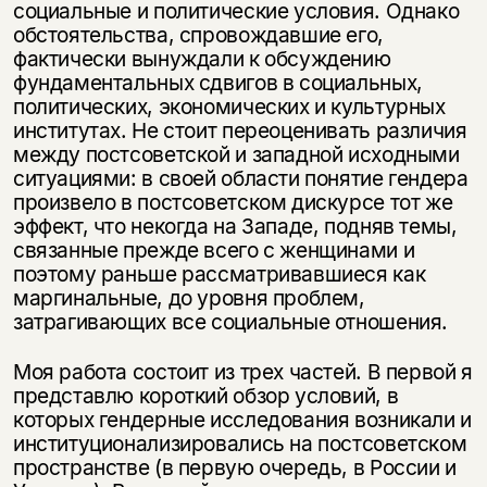
социальные и политические условия. Однако
обстоятельства, спровождавшие его,
фактически вынуждали к обсуждению
фундаментальных сдвигов в соци­альных,
политических, экономических и культурных
институтах. Не стоит пе­реоценивать различия
между постсоветской и западной исходными
ситуа­циями: в своей области понятие гендера
произвело в постсоветском дискурсе тот же
эффект, что некогда на Западе, подняв темы,
связанные прежде всего с женщинами и
поэтому раньше рассматривавшиеся как
маргинальные, до уровня проблем,
затрагивающих все социальные отношения.
Моя работа состоит из трех частей. В первой я
представлю короткий обзор условий, в
которых гендерные исследования возникали и
институционали­зировались на постсоветском
пространстве (в первую очередь, в России и