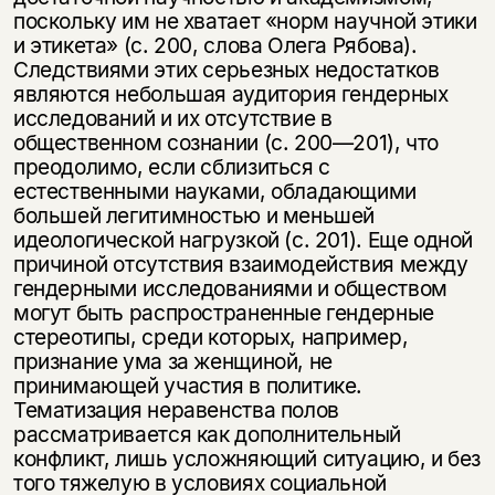
поскольку им не хватает «норм научной этики
и этикета» (с. 200, слова Олега Рябова).
Следствиями этих серьезных недостат­ков
являются небольшая аудитория гендерных
исследований и их отсутствие в
общественном сознании (с. 200—201), что
преодолимо, если сблизиться с
естественными науками, обладающими
большей легитимностью и меньшей
идеологической нагрузкой (с. 201). Еще одной
причиной отсутствия взаимо­действия между
гендерными исследованиями и обществом
могут быть рас­пространенные гендерные
стереотипы, среди которых, например,
признание ума за женщиной, не
принимающей участия в политике.
Тематизация нера­венства полов
рассматривается как дополнительный
конфликт, лишь услож­няющий ситуацию, и без
того тяжелую в условиях социальной