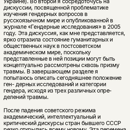
Украине). Во второй я сосредоточусь на
дискуссии, посвященной проблема­тике
изучения гендерных вопросов в
русскоязычном мире и опубликованной в
журнале «Гендерные исследования» в 2005
году. Эта дискуссия, как мне представляется,
ярко отразила состояние гуманитарных и
общественных наук в постсоветском
академическом мире, поскольку
представленные в ней позиции могут быть
концептуально рассмотрены сквозь призму
травмы. В завершающем разделе я
попытаюсь описать сегодняшнее положение
ген- дерных исследований и категории
гендера, исходя из трех различных опре­
делений травмы.
После падения советского режима
академический, интеллектуальный и
критический дискурсы стран бывшего СССР
резко открылись всему новому. Эта перемена