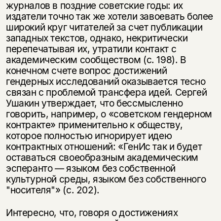
жур­налов в поздние советские годы: их
издатели точно так же хотели завоевать более
широкий круг читателей за счет публикации
западных текстов, однако, некритически
перепечатывая их, утратили контакт с
академическим сообще­ством (с. 198). В
конечном счете вопрос достижений
гендерных исследова­ний оказывается тесно
связан с проблемой трансфера идей. Сергей
Ушакин утверждает, что бессмысленно
говорить, например, о «советском гендерном
контракте» применительно к обществу,
которое полностью игнорирует идею
контрактных отношений: «ГенИс так и будет
оставаться своеобразным ака­демическим
эсперанто — языком без собственной
культурной среды, языком без собственного
"носителя"» (с. 202).
Интересно, что, говоря о достижениях