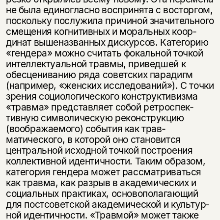
не была единогласно воспринята с восторгом,
поскольку по­служила причиной значительного
смещения когнитивных и моральных коор­
динат вышеназванных дискурсов. Категорию
«гендера» можно считать фо­кальной точкой
интеллектуальной травмы, приведшей к
обесцениванию ряда советских парадигм
(например, «женских исследований»). С точки
зрения социологического конструктивизма
«травма» представляет собой ретроспек­
тивную символическую реконструкцию
(воображаемого) события как трав­
матического, в которой оно становится
центральной исходной точкой по­строения
коллективной идентичности. Таким образом,
категория гендера мо­жет рассматриваться
как травма, как разрыв в академических и
социальных практиках, основополагающий
для постсоветской академической и культур­
ной идентичности. «Травмой» может также