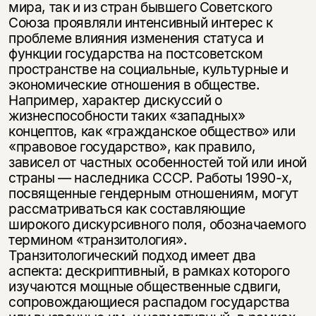
несовершеннолетних
мира, так и из стран бывшего Советского
Союза проявляли интенсивный интерес к
проблеме влияния изменения статуса и
Скажите, пожалуйста,
Я соглашаюсь с
Политикой конфиденциальности
вам уже исполнилось 18 лет?
функции государства на постсоветском
Я соглашаюсь с
Политикой конфиденциальности
пространстве на социальные, культур­ные и
экономические отношения в обществе.
подписаться
Например, характер дискуссий о
да
подписаться
жизнеспособности таких «западных»
нет, вернуться назад
концептов, как «гражданское общест­во» или
«правовое государство», как правило,
зависел от частных особеннос­тей той или иной
страны — наследника СССР. Работы 1990-х,
посвященные гендерным отношениям, могут
рассматриваться как составляющие
широкого дискурсивного поля, обозначаемого
термином «транзитология».
Транзитологический подход имеет два
аспекта: дескриптивный, в рамках которого
изучаются мощные общественные сдвиги,
сопровождающиеся распадом го­сударства