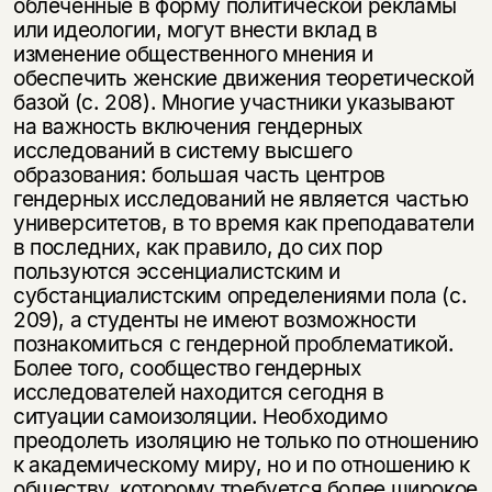
облеченные в форму полити­ческой рекламы
или идеологии, могут внести вклад в
изменение обществен­ного мнения и
обеспечить женские движения теоретической
базой (с. 208). Многие участники указывают
на важность включения гендерных
исследова­ний в систему высшего
образования: большая часть центров
гендерных ис­следований не является частью
университетов, в то время как преподаватели
в последних, как правило, до сих пор
пользуются эссенциалистским и
субстанциалистским определениями пола (с.
209), а студенты не имеют возмож­ности
познакомиться с гендерной проблематикой.
Более того, сообщество гендерных
исследователей находится сегодня в
ситуации самоизоляции. Не­обходимо
преодолеть изоляцию не только по отношению
к академическому миру, но и по отношению к
обществу, которому требуется более широкое