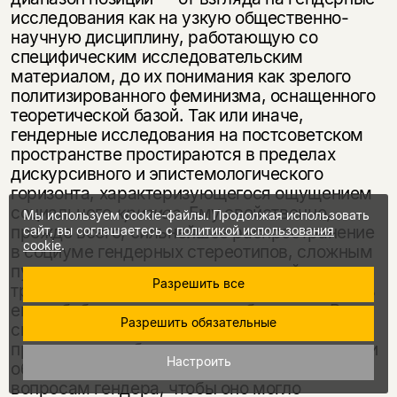
исследования как на узкую общественно-
научную дисциплину, работающую со
специфическим иссле­довательским
материалом, до их понимания как зрелого
политизированного феминизма, оснащенного
теоретической базой. Так или иначе,
гендерные ис­следования на постсоветском
пространстве простираются в пределах
дискур­сивного и эпистемологического
горизонта, характеризующегося ощущением
социального
кризиса.
Ему свойственно,
Мы используем cookie-файлы. Продолжая использовать
прежде всего, сильнейшее распростра­нение
сайт, вы соглашаетесь с
политикой использования
cookie
.
в социуме гендерных стереотипов, сложным
путем происходящих из социальной
Разрешить все
трансформации и следующих логике «теперь
еще и бабы предъ­являют требования». В
Разрешить обязательные
связи с этим возникает необходимость
просвещения общества, прежде всего элит, и
Настроить
обеспечения его непрерывного внимания к
во­просам гендера, чтобы оно могло