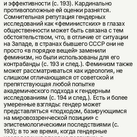
и эффективности (с. 193). Кар­динально
противоположные ей оценки разнятся.
Сомнительная репутация гендерных
исследований как «феминистских» в глазах
общественности мо­жет быть связана с тем
обстоятельством, что, в отличие от ситуации
на За­паде, в странах бывшего СССР они не
просто «в порядке вещей» заменили
феминизм, но были использованы для его
контрабанды (с. 193 и след.). Фе­минизм также
может рассматриваться как идеология, не
слишком отличаю­щаяся от советской и
препятствующая любой попытке
академического под­хода к гендерным
исследованиям (с. 194 и след.). Есть и более
умеренные взгляды: гендер может
представляться «подходом, базирующимся
на миро­воззренческой позиции» с
эпистемологическими последствиями (с.
193); в то же время, когда гендерные