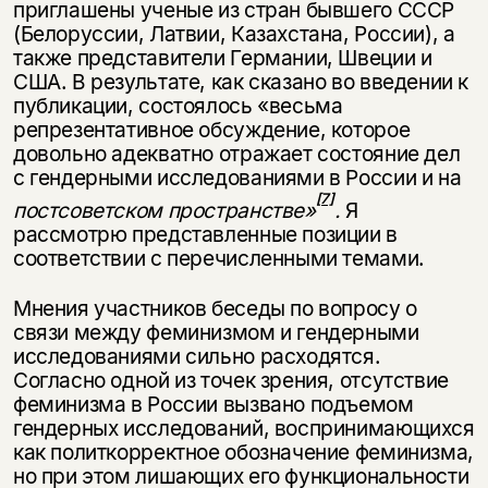
приглашены ученые из стран бывшего СССР
(Белорус­сии, Латвии, Казахстана, России), а
также представители Германии, Швеции и
США. В результате, как сказано во введении к
публикации, состоялось «весьма
репрезентативное обсуждение, которое
довольно адекватно отражает состояние дел
с гендерными исследованиями в России и на
[7]
постсоветском пространстве»
.
Я
рассмотрю представленные позиции в
соответствии с пе­речисленными темами.
Мнения участников беседы по вопросу о
связи между феминизмом и гендерными
исследованиями сильно расходятся.
Согласно одной из точек зре­ния, отсутствие
феминизма в России вызвано подъемом
гендерных исследований, воспринимающихся
как политкорректное обозначение феминизма,
но при этом лишающих его функциональности