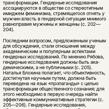
трансформа­ции. Гендерные исследования
ассоциируются в обществе со стереотипным
имиджем феминизма, стремящегося отнять у
мужчин власть в гендерной си­туации мнимого
равноправия мужчины и женщины (с. 202—
204).
Последним вопросом, предложенным ученым
для обсуждения, стали от­ношения между
академическим и популярным аспектами
гендерных иссле­дований. По мнению Рябова,
гендерные исследования должны быть ака­
демическими, а не публичными (с. 205).
Наталья Блохина полагает, что объективность,
достигнутая научным путем, должна быть
переведена на язык «пропаганды» с целью
трансформации общественного сознания; для
этого необходимо в первую очередь найти
эффективные коммуникативные стра­тегии (с.
205—206). Гендерные исследования,