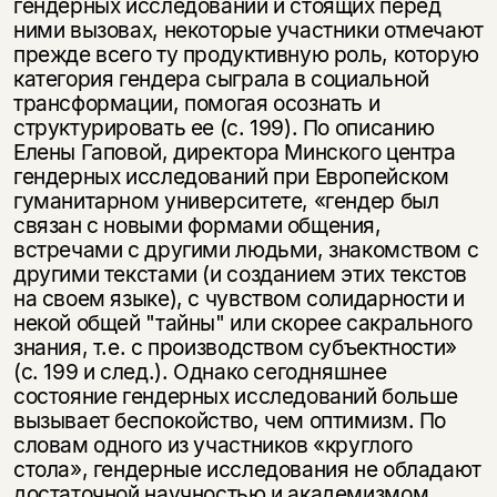
гендерных исследований и стоящих перед
ними вызовах, некоторые участники отмечают
прежде всего ту про­дуктивную роль, которую
категория гендера сыграла в социальной
трансфор­мации, помогая осознать и
структурировать ее (с. 199). По описанию
Елены Гаповой, директора Минского центра
гендерных исследований при Европей­ском
гуманитарном университете, «гендер был
связан с новыми формами об­щения,
встречами с другими людьми, знакомством с
другими текстами (и соз­данием этих текстов
на своем языке), с чувством солидарности и
некой общей "тайны" или скорее сакрального
знания, т.е. с производством субъектности»
(с. 199 и след.). Однако сегодняшнее
состояние гендерных исследований больше
вызывает беспокойство, чем оптимизм. По
словам одного из участ­ников «круглого
стола», гендерные исследования не обладают
достаточной научностью и академизмом,