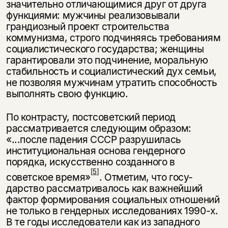
значительно отличающимися друг от друга
функциями: мужчины реализовывали
грандиозный проект строительства
коммунизма, строго под­чиняясь требованиям
социалистического государства; женщины
гарантиро­вали это подчинение, моральную
стабильность и социалистический дух семьи,
не позволяя мужчинам утратить способность
выполнять свою функцию.
По контрасту, постсоветский период
Этой книги временно
рассматривается следующим образом:
«...после падения СССР разрушилась
нет в продаже.
Подписка на рассылку
институциональная основа гендерного
порядка, искусственно созданного в
Вы можете подписаться на
Раз в неделю мы отправляем рассылку
[5]
советское время»
. Отметим, что госу­
уведомления, и при поступлении книги
о книгах и событиях «НЛО».
дарство рассматривалось как важнейший
на склад получить письмо на указанный
За подписку дарим промокод на
электронный адрес.
фактор формирования социальных отношений
Эта книга
скидку 15%
не только в гендерных исследованиях 1990-х.
не предназначена для
В те годы иссле­дователи как из западного