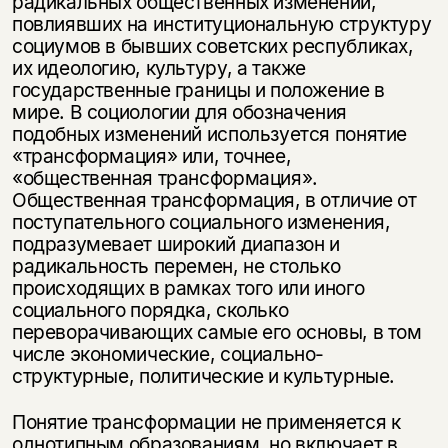
радикальных общественных изменений,
повлиявших на институциональную структуру
социумов в быв­ших советских республиках,
их идеологию, культуру, а также
государственные границы и положение в
мире. В социологии для обозначения
подобных изме­нений используется понятие
«трансформация» или, точнее,
«общественная трансформация».
Общественная трансформация, в отличие от
поступатель­ного социального изменения,
подразумевает широкий диапазон и
радикаль­ность перемен, не столько
происходящих в рамках того или иного
социального порядка, сколько
переворачивающих самые его основы, в том
числе экономи­ческие, социально-
структурные, политические и культурные.
Понятие трансформации не применяется к
однотипным образованиям, но включает в