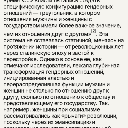
время <...> власти пытались создать
специфическую конфигурацию гендерных
отношений — треугольник, в котором
отношения мужчины и женщины с
государством имели более важное значение,
[2]
чем их отношения друг с другом»
. Эта
система не оставалась статичной, меняясь на
протяжении истории — от революцион­ных лет
через сталинскую эпоху и застой к
перестройке. Однако в основе ее, как
отмечают исследователи, лежала глубинная
трансформация гендерных отношений,
инициированная властью и
перераспределившая функции муж­чин и
женщин не столько по отношению друг к
другу, сколько по отношению к обществу и
представляющему его государству. Так,
например, женщины при социализме
рассматривались как «рычаги» революции,
поскольку через их эмансипацию и