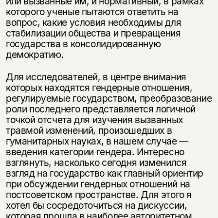
или вызванные им, и нормативный, в рамках
которого ученые пы­таются ответить на
вопрос, какие условия необходимы для
стабилизации об­щества и превращения
государства в консолидированную
демократию.
Для исследователей, в центре внимания
которых находятся гендерные от­ношения,
регулируемые государством, преобразование
роли последнего представляется логичной
точкой отсчета для изучения вызванных
травмой изменений, произошедших в
гуманитарных науках, в нашем случае —
введе­ния категории гендера. Интересно
взглянуть, насколько сегодня изменился
взгляд на государство как главный ориентир
при обсуждении гендерных от­ношений на
постсоветском пространстве. Для этого я
хотел бы сосредото­читься на дискуссии,
которая прошла в наиболее авторитетном