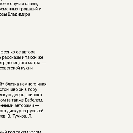
ое в случае славы,
ре­менных градаций и
розы Владимира
афеенко ее автора
е рассказы и такой же
етр донецкого мэтра —
 советской кухни
й» близка немного иная
стойчиво он в пору
ческую дверь, широко
ом (а также Бабелем,
менными авторами —
ого дискурса русской
в, В. Тучков, Л.
мый под таким углом