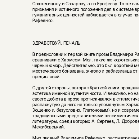
Солженицыну и Сахарову, а по Ерофееву. То же сам
признания и истинного положения дел в системе в
гуманитарных ценностей наблюдается в случае п
Рафеенко.
ЗДРАВСТВУЙ, ПЕЧАЛЬ!
В предисловии к первой книге прозы Владимира Р
сравни­вали с Хармсом. Мол, такие же коротеньки
черный юмор. Действительно, это был короткий м
местечко­вого бонвивана, жиголо и раблезианца от
предисловий.
С другой стороны, автору «Краткой книги прощани
эстетика именной аутентичности. И вежливо, но на
своего дебюта в прозе протискивался в стилисти
распахнутую до него не только упомянутым Хармс
Зощенко и, без­условно, Платоновым), но и совре
традиционными пред­ставителями пессимистическ
литературы, среди которых А. Сергеев, Л. Добродее
Межибовський.
Мир писаний Владимира Рафеенко, рассматривае