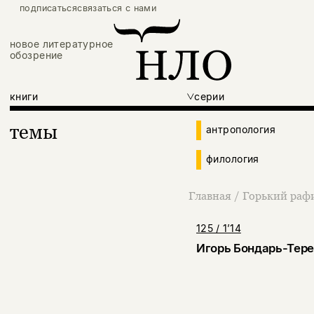
подписаться
связаться с нами
новое литературное
обозрение
книги
серии
темы
антропология
филология
Главная
/
Горький раф
125 / 1’14
Игорь Бондарь-Тер