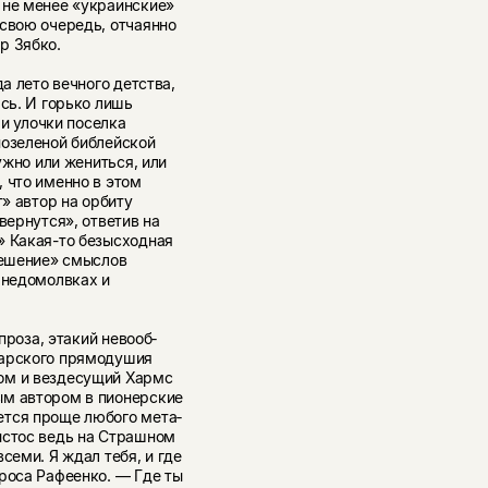
 не менее «украинские»
 свою очередь, отчаянно
р Зябко.
а лето вечного детства,
сь. И горько лишь
 и улочки поселка
нозеленой библейской
ужно или жениться, или
 что именно в этом
т» автор на орбиту
вернутся», ответив на
» Какая-то безысходная
крешение» смыслов
, недомолвках и
проза, этакий невооб­
тарского прямодушия
сом и вездесущий Хармс
ым автором в пионерские
ется проще любого мета­
истос ведь на Страшном
семи. Я ждал тебя, и где
роса Рафеенко. — Где ты