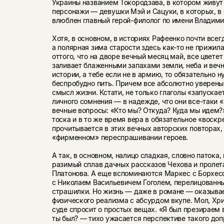
Украины названием Токородзава, в котором живут
персонажи — девушки Мэй и Сацуки, в которых, в
влюблен главный герой-филолог по имени Владими
Хотя, в основном, в историях Рафеенко почти всегд
а полярная зима старости здесь как-то не прижила
оттого, что на дворе вечный месяц май, все цветет
заливает бла­женными запахами земли, неба и веч
истории, а тебе если не в армию, то обязательно н
беспробудно пить. Причем все абсолютно уверены,
смысл жизни. Кстати, не только глаголы «запускае
личного сомнения — в надежде, что они все-таки «
вечные вопросы: «Кто мы? Откуда? Куда мы идем?
тоска и в то же время вера в обяза­тельное «вос
прочитывается в этих вечных авторских по­вторах
«фирменном» переспрашивании героев.
А так, в основном, налицо сладкая, словно патока, 
разимый сплав дачных рассказов Чехова и проле
Пла­тонова. А еще вспоминаются Маркес с Борхе
с Ни­колаем Васильевичем Гоголем, перелицованн
страшилки. Но жизнь — даже в романе — оказыва
физического реализма с абсурдом вкупе. Мол, Хр
суде спросит о простых вещах. «Я был презираем в
ты был? — тихо ужасается перспективе такого доп