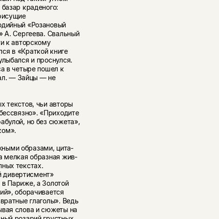
 базар краденого:
присущие
родийный «Розановый
» А. Сергеева. Свальный
ти к авторскому
ся в «Краткой книге
улыбался и проснулся.
са в четыре пошел к
тал. — Зайцы — не
х текстов, чьи авторы
«бессвязно». «Приходите
абулой, но без сюжета»,
ком».
ными образами, цита­
а мелкая образная жив­
пных текстах.
й дивертисмент»
 в Париже, а Золотой
ий», оборачивается
звратные глаголы». Ведь
ывая слова и сюжеты на
чный розарий грустных