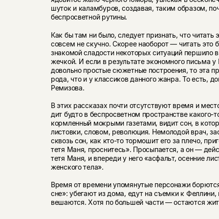
шуток и каламбуров, создавая, таким образом, п
беспросветной рутины.
Как бы там ни было, следует признать, что читать 
совсем не скучно. Скорее наоборот — читать это б
знакомой сладости некоторых ситуаций першило в 
жечкой. И если в результате экономного письма у
до­вольно простые сюжетные построения, то эта пр
рода, что и у классиков данного жанра. То есть, д
Ремизова.
В этих рассказах почти отсутствуют время и место
дит будто в беспросветном пространстве какого-то 
кормленный мокрыми газетами, видит сон, в кото
листовки, словом, революция. Немолодой врач, за
сквозь сон, как кто-то тормошит его за плечо, при
тетя Маня, проснитесь». Просыпается, а он — дей
тетя Маня, и впе­реди у него «асфальт, осенние лис
женского тела».
Время от времени упомянутые персонажи борются
сне»: убегают из дома, едут на съемки к Феллини, 
ве­шаются. Хотя по большей части — остаются жит