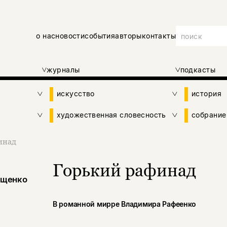
о нас
новости
события
авторы
контакты
журналы
подкасты
искусство
история
художественная словесность
собрание
инад
Горький рафинад
ещенко
В романной мирре Владимира Рафеенко