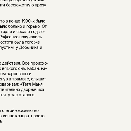
очти бессюжетную прозу
это в конце 1990-х было
ыло больно и горько. От
горле и сосало под ло­
 Рафеенко получались
остота была того же
опустим, у Добычина и
 действия. Все происхо­
вязкого сна. Кабан, на­
ром аэропланы и
снув в трамвае, слышит
говаривая: «Тетя Маня,
ствительно дворничиха
тья, ужас старого
 с этой «жизнью во
в конце концов, просто
ь.