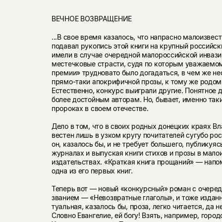
ВЕЧНОЕ ВОЗВРАЩЕНИЕ
...В свое время казалось, что напрасно малоизвес
подавал рукопись этой книги на крупный российск
имели в случае очередной малороссийской инвази
местечковые страсти, судя по которым уважаемо
премии» трудновато было догадаться, в чем же не
прямо-таки апокрифич­ной прозы, к тому же родом
Естественно, конкурс выиграли дру­гие. Понятное 
более достойным авторам. Но, бывает, именно так
пророках в своем отечестве.
Дело в том, что в своих родных донецких краях В
вестен лишь в узком кругу почитателей сугубо ро
он, казалось бы, и не требует большего, публикуя
журна­лах и выпуская книги стихов и прозы в мало
издательствах. «Крат­кая книга прощаний» — напо
одна из его первых книг.
Теперь вот — новый «конкурсный» роман с очере
званием — «Невозвратные глаголы», и тоже изданн
туальная, казалось бы, проза, легко читается, да н
Словно Евангелие, ей богу! Взять, например, горо