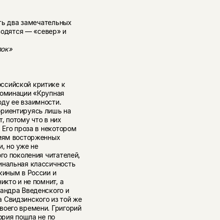
сть два замечательных
водятся — «север» и
лок»
ссийской критике к
номинации «Крупная
ду ее взаимности.
ориентируясь лишь на
т, потому что в них
 Его проза в некотором
ниям восторженных
и, но уже не
ого поколения читателей,
инальная классичность
киным в России и
икто и не помнит, а
сандра Введенского и
 Свидзинского из той же
воего времени. Григорий
ория пошла не по