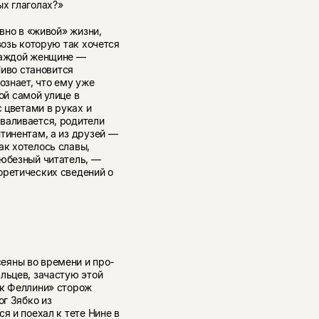
ых глаголах?»
овно в «живой» жизни,
возь которую так хочется
 каждой женщине —
Пиво становится
ознает, что ему уже
той самой улице в
с цветами в руках и
валивается, родители
тинентам, а из друзей —
ак хотелось славы,
любезный читатель, —
оретических сведений о
еяны во времени и про­
льцев, зачастую этой
 к Феллини» сторож
ог Зябко из
я и поехал к тете Нине в