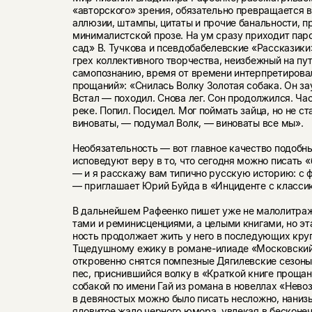
«авторского» зрения, обязательно превращается в
аллюзии, штампы, цитаты и прочие банальности, 
минималистской прозе. На ум сразу приходит па
сад» В. Тучкова и псевдобабелевские «Рассказики
грех коллективного творчества, неизбежный на пу
самопознанию, время от времени интер­претировал
прощаний»: «Снилась Волку Золотая собака. Он за
Встал — походил. Снова лег. Сон продолжился. Ча
реке. Попил. Посидел. Мог поймать зайца, но не с
виноваты, — подумал Волк, — виноваты все мы».
Необязательность — вот главное качество подобны
исповедуют веру в то, что сегодня можно писать 
— и я расскажу вам типично русскую историю: с ф
— приглашает Юрий Буйда в «Инциденте с класси
В дальнейшем Рафеенко пишет уже не малолитраж
тами и реминисценциями, а целыми книгами, но эт
ность продолжает жить у него в последующих кру
Тщедушному ежику в романе-илиаде «Московски
откровенно снятся помпезные Дягилевские сезоны
пес, приснившийся волку в «Краткой книге прощан
собакой по имени Гай из романа в новеллах «Нево
в девяностых можно было писать несложно, наниз
ядовитое жало черного юмора, увле­кая в бесконе