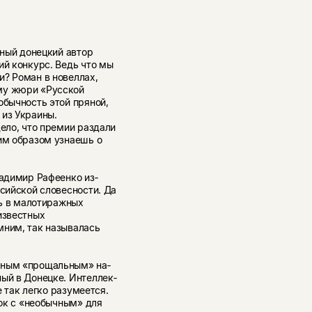
тный донецкий автор
ий конкурс. Ведь что мы
и? Роман в новеллах,
му жюри «Русской
обычность этой пряной,
 из Украины.
дело, что премии раздали
им образом узнаешь о
ладимир Рафеенко из­
ссийской словесности. Да
сь в малотиражных
известных
мним, так называлась
дным «прощальным» на­
ый в Донецке. Интеллек­
е так легко разумеется.
док с «необычным» для