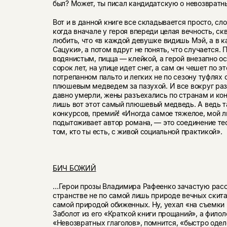
был? Может, ты писал кандидатскую о невозвратн
Вот и в данной книге все складывается просто, сл
когда вначале у героя впереди целая вечность, ск
любить, что «в каждой девушке видишь Мэй, а в
Сацуки», а потом вдруг не понять, что случается. 
водянистым, пицца — клейкой, а герой внезапно ос
сорок лет, на улице идет снег, а сам он чешет по э
потрепанном пальто и легких не по сезону туфлях 
плюшевым медведем за пазухой. И все вокруг раз
давно умерли, жены разъехались по странам и кон
лишь вот этот самый плюшевый медведь. А ведь т
конкурсов, премий! «Иногда самое тяжелое, мой 
подытоживает автор романа, — это соединение те
том, кто ты есть, с живой социальной практикой».
БИЧ БОЖИЙ
…Герои прозы Владимира Рафеенко зачастую расс
странстве не по самой лишь природе вечных скита
самой природой обиженных. Ну, уехал «на съемки
Заболот из его «Краткой книги прощаний», а филол
«Невозвратных глаголов», помнится, «быстро оделс