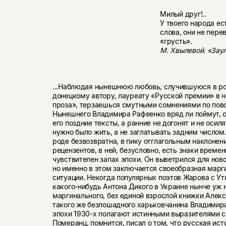
Милый друг!..
У твоего народа е
слова, они не пере
«грусть».
М. Хвылевой. «Зау
...Наблюдая нынешнюю любовь, случившуюся в ро
донецкому автору, лауреату «Русской премии» в 
проза», терзаешься смутными сомнениями по пово
Нынешнего Владимира Рафеенко вряд ли поймут, 
его поздние тексты, а ранние не догонят и не осиля
нужно было жить, а не заглатывать задним числом.
роде безвозвратна, в пику отглагольным наклоне
рецензентов, в ней, безус­ловно, есть знаки времен
чувствителен запах эпохи. Он вывет­рился для нов
но именно в этом заключается свое­образная марг
ситуации. Некогда популярных поэтов Жарова с Ут
какого-нибудь Антона Дикого в Украине нынче уж н
маргинального, без единой взрослой книжки Алек
такого же безлошадного харьковчанина Владимира
эпохи 1930-х полагают истинными выразите­лями с
Померанц, помнится, писал о том, что рус­ская ист