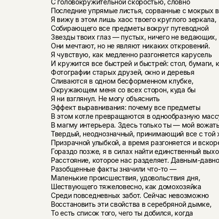
С головокружительной скоростью, словно
Последние упрямые листья, сорванные с мокрых в
Я вижу в этом лишь хаос твоего круглого зеркала,
Собирающего все предметы вокруг путеводной
Звезды твоих глаз — пустых, ничего не ведающих,
Они мечтают, но не являют никаких откровений.
Я чувствую, как медленно разгоняется карусель
И кружится все быстрей и быстрей: стол, бумаги, к
Фотографии старых друзей, окно и деревья
Сливаются в одном бесформенном клубке,
Окружающем меня со всех сторон, куда бы
Я ни взглянул. Не могу объяснить
Эффект выравнивания: почему все предметы
В этом котле превращаются в однообразную масс
В магму интерьера. Здесь только ты — мой вожат
Твердый, неоднозначный, принимающий все с той 
Призрачной улыбкой, а время разгоняется и вскор
Гораздо позже, я в силах найти единственный вых
Расстояние, которое нас разделяет. Давным-давн
Разобщенные факты значили что-то —
Маленькие происшествия, удовольствия дня,
Шествующего тяжеловесно, как домохозяйка
Среди повседневных забот. Сейчас невозможно
Восстановить эти свойства в серебряной дымке,
То есть список того, чего ты добился, когда