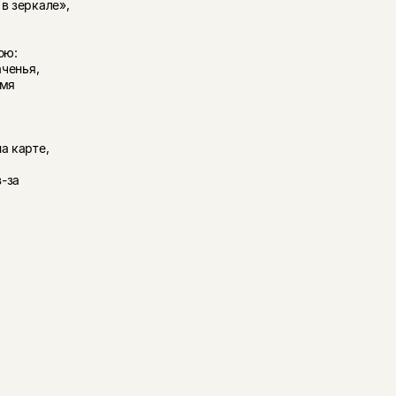
в зеркале»,
ою:
аченья,
емя
а карте,
з-за