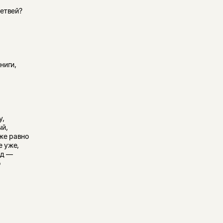
етвей?
ниги,
у,
ый,
же равно
е уже,
од —
о