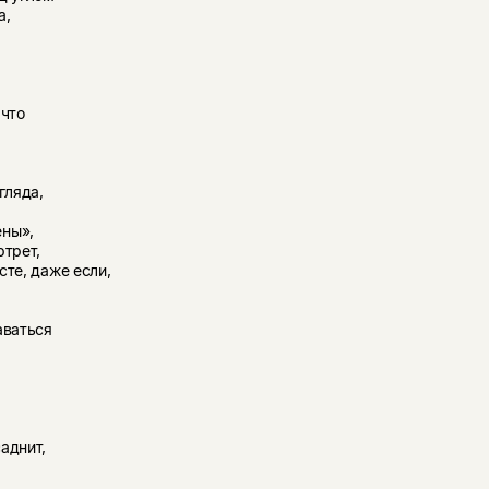
а,
 что
гляда,
ены»,
ртрет,
сте, даже если,
аваться
аднит,