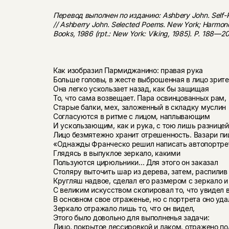
Перевод выполнен по изданию: Ashbery John. Self-Por
// Ashberry John. Selected Poems. New York; Harmon
Books, 1986 (rpt.: New York: Viking, 1985). P. 188—2
Как изобразил Пармиджанино: правая рука
Больше головы, в жесте выброшенная в лицо зрит
Она легко ускользает назад, как бы защищая
То, что сама возвещает. Пара освинцованных рам,
Старые балки, мех, заложенный в складку муслин
Согласуются в ритме с лицом, наплывающим
И ускользающим, как и рука, с тою лишь разницей
Лицо безмятежно хранит отрешенность. Вазари пи
«Однажды Франческо решил написать автопортре
Глядясь в выпуклое зеркало, какими
Пользуются цирюльники... Для этого он заказал
Столяру выточить шар из дерева, затем, распилив
Кругляш надвое, сделал его размером с зеркало и
С великим искусством скопировал то, что увидел 
В основном свое отраженье, но с портрета оно уда
Зеркало отражало лишь то, что он видел,
Этого было довольно для выполненья задачи:
Лицо, покрытое лессировкой и лаком, отражено по