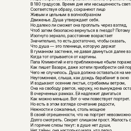
В 180 градусов. Время дня или насыщенность свет
Соответствуя образу, сохраняют лицо
Живым и цельным в волнообразном
Движенье. Душа утверждает себя.
Но далеко ли сможет она проплыть через взгляд,
Чтоб затем безопасно вернуться в гнездо? Потому
Изогнуто зеркало, расстояние возрастает
Значительно, то есть достаточно, чтобы сказать,
Что душа — это пленница, которую держат
В гуманном застенке, не давая двинуться далее вз
Когда тот отрывается от картины.
Папа Климентий и его приближенные «были пораж
Как пишет Вазари, даже хотели приобрести сей по
Чего не случилось. Душа должна оставаться на ме
Неугомонная, слыша, как дождь барабанит в окно
И вздыхают осенние листья, сгребаемы ветром,
Она на свободу рвется, наружу, но вынуждена ост
В очерченных рамках. Ей надлежит двигаться
Как можно меньше. Вот о чем повествует портрет.
Но есть в этом взгляде сочетание радости,
Нежности и сожаленья, столь мощное
В своей отрешенности, что на портрет невозможно
Долго смотреть. Секрет слишком прост. Жалость с
И горячие слезы текут: в душе нет души,
Нет тайны, она настолько мала, что легко