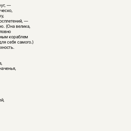
уг, —
ческо,
у,
осплетений, —
. (Она велика,
словно
отным кораблем
ля себя самого.)
хность.
в,
наченья,
ей,