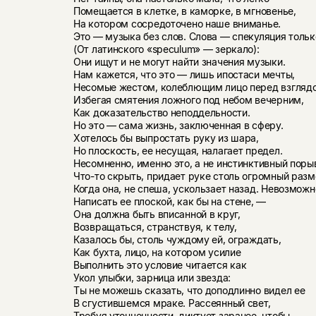
Помещается в клетке, в каморке, в мгновенье,
На котором сосредоточено наше вниманье.
Это — музыка без слов. Слова — спекуляция тольк
(От латинского «speculum» — зеркало):
Они ищут и не могут найти значения музыки.
Нам кажется, что это — лишь ипостаси мечты,
Несомые жестом, колеблющим лицо перед взгляд
Избегая смятения ложного под небом вечерним,
Как доказательство неподдельности.
Но это — сама жизнь, заключенная в сферу.
Хотелось бы выпростать руку из шара,
Но плоскость, ее несущая, налагает предел.
Несомненно, именно это, а не инстинктивный поры
Что-то скрыть, придает руке столь огромный разм
Когда она, не спеша, ускользает назад. Невозможн
Написать ее плоской, как бы на стене, —
Она должна быть вписанной в круг,
Возвращаться, странствуя, к телу,
Казалось бы, столь чуждому ей, ограждать,
Как бухта, лицо, на котором усилие
Выполнить это условие читается как
Укол улыбки, зарница или звезда:
Ты не можешь сказать, что доподлинно видел ее
В сгустившемся мраке. Рассеянный свет,
Требуя утонченности, диктует заранее, чтобы