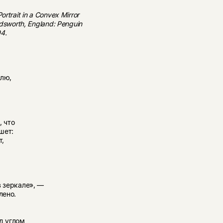
trait in a Convex Mirror
dsworth, England: Penguin
04.
елю,
, что
шет:
т,
в зеркале», —
лено.
д углом