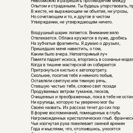
Невозможно и разрешить противоречие между
Опытом и страданьем. Ты будешь упорствовать, п
В жесте, не выражающем ни объятия, ни угрозы,
Но сочетающем и то, и другое в чистом
Утверждении, не утверждающем ничего.
Воздушный шарик лопается. Внимание вяло
Отвлекается. Облака кружатся в луже, дробясь
На зубчатые фрагменты. Я думаю о друзьях,
Пришедших меня навестить, о том,
Каким было вчера. Неповторимый луч
Памяти падает искоса, вторгаясь в сознанье моде
Когда в тишине мастерской он собирается
Притронуться кистью к автопортрету.
Сколькие, посетив тебя и немного побыв,
Оставляли светлую или темную речь,
Ставшую частью тебя, словно свет позади
Продуваемых ветром туманов, песков,
Очищенных и преображенных, пока в тебе не оста
Ни крупицы, которую ты уверенно мог бы
Своею назвать. Их рассказ течет до сих пор
В форме воспоминаний, помещенных в глубь
Нагроможденных кристаллических глыб. Франческ
Чья изогнутая рука повелевает сменой времен
Года и мыслями, что, отслоившись, уносятся