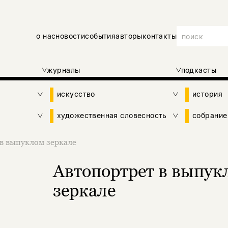
о нас
новости
события
авторы
контакты
журналы
подкасты
искусство
история
художественная словесность
собрание
в выпуклом зеркале
Автопортрет в выпук
зеркале