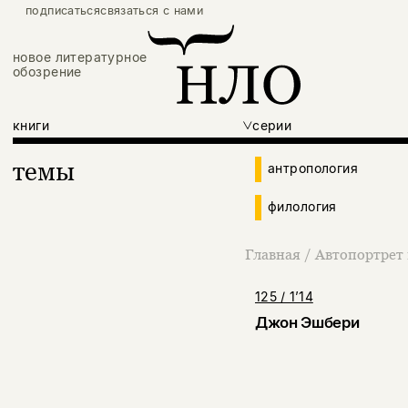
подписаться
связаться с нами
новое литературное
обозрение
книги
серии
темы
антропология
филология
Главная
/
Автопортрет 
125 / 1’14
Джон Эшбери