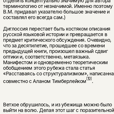
отделить концептуально значимую для ав­тора
терминологию от незначимой. Именно поэтому
В.М. придавал указателю большое значение и
составлял его всегда сам.)
Диглоссия перестает быть костяком описания
русской языковой истории и превращается в
предмет критического обсуждения. Очевидно,
что за деся­тилетие, прошедшее со времени
предыдущей книги, произошел важный сдвиг
оптики и, соответственно, метаязыка.
Манифестом и одновременно теоретическим
обобщением этого рубежа стала статья
«Расставаясь со струк­турализмом», написанн
[10]
совместно с Аланом Тимберлейком
.
Ветхое обрушилось, и из убежища можно было
выйти на волю. Делая этот шаг с поразительно