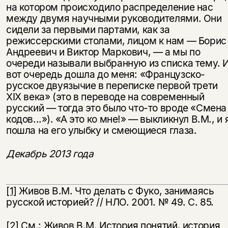
на котором происходило распределение нас
между двумя научными руководителями. Они
сидели за первыми партами, как за
режиссерскими столами, лицом к нам — Борис
Андреевич и Виктор Марко­вич, — а мы по
очереди называли выбранную из списка тему. 
вот очередь дошла до меня: «Французско-
русское двуязычие в переписке первой трети
XIX века» (это в переводе на современный
русский — тогда это было что-то вроде «Смена
кодов...»). «А это ко мне!» — выкликнул В.М., и 
пошла на его улыбку и смеющиеся глаза.
Декабрь 2013 года
[1]
Живов В.М. Что делать с Фуко, занимаясь
русской исто­рией? // НЛО. 2001. № 49. С. 85.
[2]
См.: Живов В.М. История понятий, история