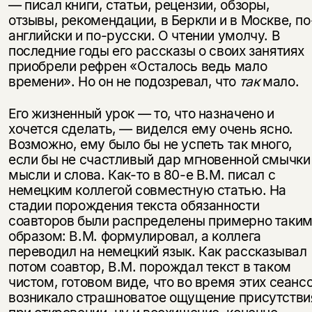
— писал книги, статьи, рецензии, обзоры,
отзывы, рекомендации, в Беркли и в Москве, по
английски и по-русски. О чтении умолчу. В
последние годы его рассказы о своих занятиях
приобрели рефрен «Осталось ведь мало
времени». Но он не подозревал, что
так
мало.
Его жизненный урок — то, что назначено и
хочется сделать, — виделся ему очень ясно.
Возможно, ему было бы не успеть так много,
если бы не счаст­ливый дар мгновенной смычки
мысли и слова. Как-то в 80-е В.М. писал с
немецким коллегой совместную статью. На
стадии порождения текста обя­занности
соавторов были распределены примерно таки
образом: В.М. фор­мулировал, а коллега
переводил на немецкий язык. Как рассказывал
потом соавтор, В.М. порождал текст в таком
чистом, готовом виде, что во время этих сеанс
возникало страшноватое ощущение присутстви