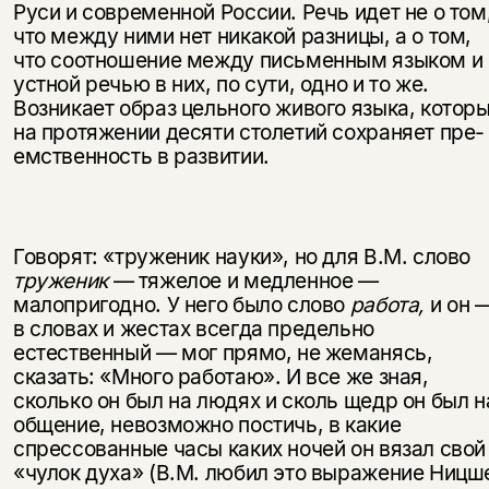
Руси и современной России. Речь идет не о том
что между ними нет никакой разницы, а о том,
что соотношение между письменным языком и
устной речью в них, по сути, одно и то же.
Возникает образ цельного живого языка, котор
на протяжении десяти столетий сохраняет пре­
емственность в развитии.
Говорят: «труженик науки», но для В.М. слово
труженик
— тяжелое и мед­ленное —
малопригодно. У него было слово
работа,
и он 
в словах и жестах всегда предельно
естественный — мог прямо, не жеманясь,
сказать: «Много работаю». И все же зная,
сколько он был на людях и сколь щедр он был н
общение, невозможно постичь, в какие
спрессованные часы каких ночей он вязал свой
«чулок духа» (В.М. любил это выражение Ницш