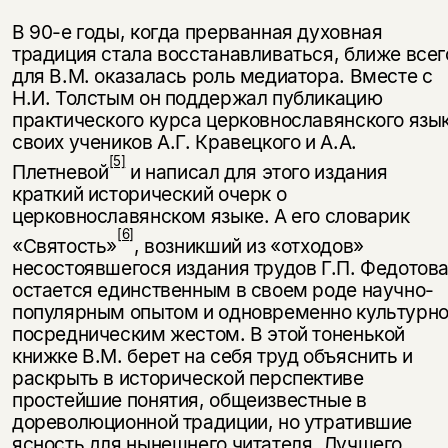
В 90-е годы, когда прерванная духовная
традиция стала восстанавли­ваться, ближе всег
для В.М. оказалась роль медиатора. Вместе с
Н.И. Тол­стым он поддержал публикацию
практического курса церковнославянского язы
своих учеников А.Г. Кравецкого и А.А.
[5]
Плетневой
и написал для этого издания
краткий исторический очерк о
церковнославянском языке. А его словарик
[6]
«Святость»
, возникший из «отходов»
несостоявшегося издания трудов Г.П. Федотова
остается единственным в своем роде научно-
популяр­ным опытом и одновременно культурно
посредническим жестом. В этой то­ненькой
книжке В.М. берет на себя труд объяснить и
раскрыть в историче­ской перспективе
простейшие понятия, общеизвестные в
дореволюционной традиции, но утратившие
ясность для нынешнего читателя. Лучшего