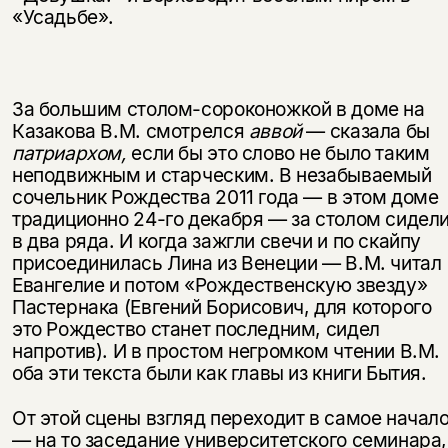
«Усадьбе».
За большим столом-сороконожкой в доме на
Казакова В.М. смотрелся
аввой
— сказала бы
патриархом,
если бы это слово не было таким
неподвижным и старческим. В незабываемый
сочельник Рождества 2011 года — в этом доме
традиционно 24-го декабря — за столом сидел
в два ряда. И когда зажгли свечи и по скайпу
присоединилась Лина из Венеции — В.М. читал
Евангелие и потом «Рождественскую звезду»
Пастернака (Евгений Борисович, для ко­торого
это Рождество станет последним, сидел
напротив). И в простом не­громком чтении В.М.
оба эти текста были как главы из книги Бытия.
От этой сцены взгляд переходит в самое начал
— на то заседание уни­верситетского семинара,