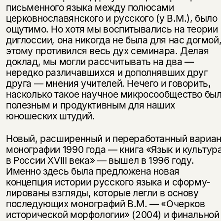
письменного языка между полю­сами
церковнославянского и русского (у В.М.), было
ощутимо. Но хотя мы воспитывались на теории
диглоссии, она никогда не была для нас догмой
этому противился весь дух семинара. Делая
доклад, мы могли рассчитывать на два —
нередко различавшихся и дополнявших друг
друга — мнения учи­телей. Нечего и говорить,
насколько такое научное микросообщество бы
полезным и продуктивным для наших
юношеских штудий.
Новый, расширенный и переработанный вариан
монографии 1990 года — книга «Язык и культур
в России XVIII века» — вышел в 1996 году.
Именно здесь была предложена новая
концепция истории русского языка и сформу­
лированы взгляды, которые легли в основу
последующих монографий В.М. — «Очерков
исторической морфологии» (2004) и финальной