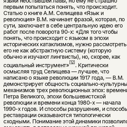
языки неостывшей лавы, но ему не страшно
первым попытаться понять, что происходит.
Статью о книге А.М. Селищева «Язык и
революция» В.М. начинает фразой, которая, по
сути, заключает в себе цент­ральную идею его
работ после поворота 90-х: «Для того чтобы
понять, что про­исходит с языком в эпохи
исторических катаклизмов, нужно рассмотреть
его не как абстрактную систему (которую
обычно и изучают лингвисты), но, ско­рее, как
[12]
социальный инструмент»
. Критически
осмысляя труд Селищева — лучшее, что
написано о языке революции 1917 года, — В.М.
демонстрирует общность социально-культурн
механизмов трех революционных эпох: вре­мен
Петра Великого, эпохи большевистской
революции и времени конца 1980-х — начала
1990-х годов. И способы разрушения, и способ
реставрации оказываются типологически
сходными. Понимание этой динамики позволил