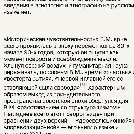
введе­ния в агиологию и агиографию на русско
языке нет.
«Историческая чувствительность» В.М. ярче
всего проявилась в эпоху перемен конца 80-х 
начала 90-х годов, которую он ощутил как
момент поворота и осво­бождения мысли.
Хлынул свежий воздух, и гуманитарная наука
переживала, по словам В.М., время «счастья» 
«восторга бытия». «Первой и главной его со­
[7]
ставляющей была свобода»
. Характерным
образом выход из принудительного
пространства советской эпохи обернулся для
В.М. «расставанием со структу­рализмом».
Нагляднее всего этот поворот виден при
сравнении двух версий — «дореволюционной» 
«пореволюционной» — его книги о языке и
культуре XVIII века.