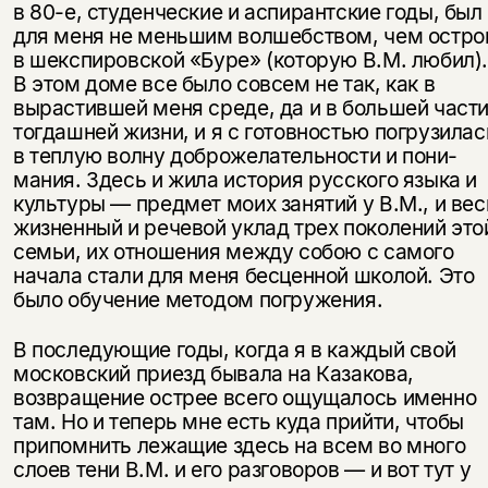
в 80-е, студенческие и ас­пирантские годы, был
для меня не меньшим волшебством, чем остро
в шек­спировской «Буре» (которую В.М. любил)
В этом доме все было совсем не так, как в
вырастившей меня среде, да и в большей част
тогдашней жизни, и я с готовностью погрузилас
в теплую волну доброжелательности и пони­
мания. Здесь и жила история русского языка и
культуры — предмет моих за­нятий у В.М., и вес
жизненный и речевой уклад трех поколений это
семьи, их отношения между собою с самого
начала стали для меня бесценной шко­лой. Это
было обучение методом погружения.
В последующие годы, когда я в каждый свой
московский приезд бывала на Казакова,
возвращение острее всего ощущалось именно
там. Но и теперь мне есть куда прийти, чтобы
припомнить лежащие здесь на всем во много
слоев тени В.М. и его разговоров — и вот тут у