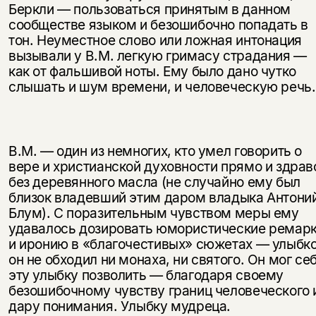
Беркли — пользоваться принятым в данном
сообществе языком и безоши­бочно попадать в
тон. Неуместное слово или ложная интонация
вызывали у В.М. легкую гримасу страдания —
как от фальшивой ноты. Ему было дано чутко
слышать и шум времени, и человеческую речь.
В.М. — один из немногих, кто умел говорить о
вере и христианской духовно­сти прямо и здрав
без деревянного масла (не случайно ему был
близок вла­девший этим даром владыка Антони
Блум). С поразительным чувством меры ему
удавалось дозировать юмористические ремар
и иронию в «бла­гочестивых» сюжетах — улыбк
он не обходил ни монаха, ни святого. Он мог се
эту улыбку позволить — благодаря своему
безошибочному чувству границ человеческого 
дару понимания. Улыбку мудреца.