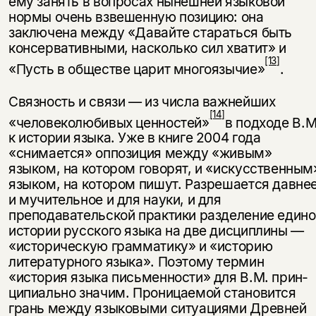
ему занять в вопросах нынешней языковой
нормы очень взвешенную пози­цию: она
заключена между «Давайте стараться быть
консервативными, на­сколько сил хватит» и
[13]
«Пусть в обществе царит многоязычие»
.
Связность и связи — из числа важнейших
[14]
«человеколюбивых ценностей»
в подходе В.М
к истории языка. Уже в книге 2004 года
«снимается» оппози­ция между «живым»
языком, на котором говорят, и «искусственным
язы­ком, на котором пишут. Разрешается давне
и мучительное и для науки, и для
преподавательской практики разделение едино
истории русского языка на две дисциплины —
«историческую грамматику» и «историю
литератур­ного языка». Поэтому термин
«история языка письменности» для В.М. прин­
ципиально значим. Проницаемой становится
грань между языковыми ситуа­циями Древней