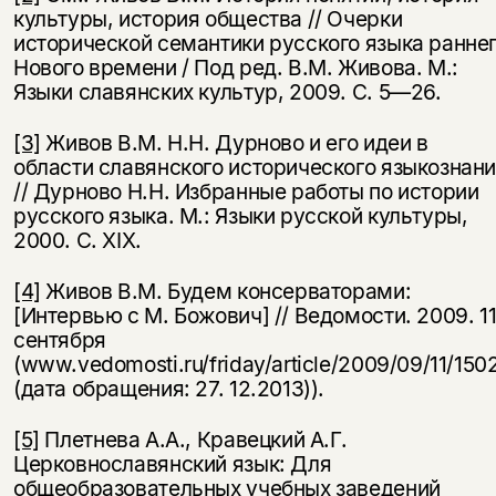
культуры, ис­тория общества // Очерки
исторической семантики рус­ского языка ранне
Нового времени / Под ред. В.М. Жи­вова. М.:
Языки славянских культур, 2009. С. 5—26.
[3]
Живов В.М. Н.Н. Дурново и его идеи в
области славянско­го исторического языкознан
// Дурново Н.Н. Избран­ные работы по истории
русского языка. М.: Языки русской культуры,
2000. С. XIX.
[4]
Живов В.М. Будем консерваторами:
[Интервью с М. Божович] // Ведомости. 2009. 1
сентября
(www.vedomosti.ru/friday/article/2009/09/11/150
(дата обращения: 27. 12.2013)).
[5]
Плетнева А.А., Кравецкий А.Г.
Церковнославянский язык: Для
общеобразовательных учебных заведений