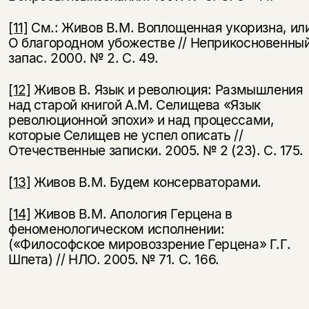
[11]
См.: Живов В.М. Воплощенная укоризна, ил
О благород­ном убожестве // Неприкосновенны
запас. 2000. № 2. С. 49.
[12]
Живов В. Язык и революция: Размышления
над старой книгой А.М. Селищева «Язык
революционной эпохи» и над процессами,
которые Селищев не успел описать //
Отечественные записки. 2005. № 2 (23). С. 175.
[13]
Живов В.М. Будем консерваторами.
[14]
Живов В.М. Апология Герцена в
феноменологическом исполнении:
(«Философское мировоззрение Герцена» Г.Г.
Шпета) // НЛО. 2005. № 71. С. 166.