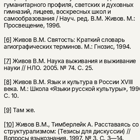
гуманитар­ного профиля, светских и духовных
гимназий, лицеев, вос­кресных школ и
самообразования / Науч. ред. В.М. Живов. М.:
Просвещение, 1996.
[6]
Живов В.М. Святость: Краткий словарь
агиографических терминов. М.: Гнозис, 1994.
[7]
Живов В.М. Наука выживания и выживание
науки // НЛО. 2005. № 74. С. 25.
[8]
Живов В.М. Язык и культура в России XVIII
века. М.: Школа «Языки русской культуры», 199
С. 10.
[9]
Там же.
[10]
Живов В.М., Тимберлейк А. Расставаясь со
структурализ­мом: (Тезисы для дискуссии) //
Вопросы языкознания. 1997. № 3. С. 3—14.