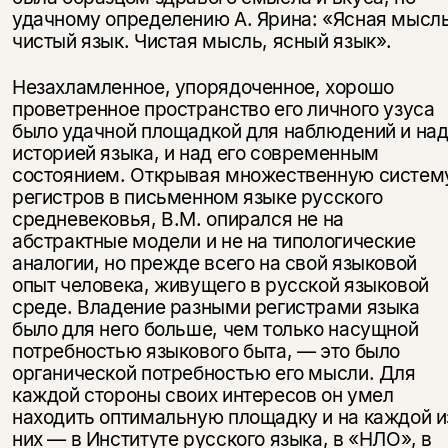
удачному определению А. Ярина: «Ясная мысль
чистый язык. Чистая мысль, ясный язык».
Незахламленное, упорядоченное, хорошо
проветренное пространство его личного узуса
было удачной площадкой для наблюдений и на
историей языка, и над его современным
состоянием. Открывая множественную си­стем
регистров в письменном языке русского
средневековья, В.М. опирался не на
абстрактные модели и не на типологические
аналогии, но прежде всего на свой языковой
опыт человека, живущего в русской языковой
среде. Вла­дение разными регистрами языка
было для него больше, чем только насущ­ной
потребностью языкового быта, — это было
органической потребностью его мысли. Для
каждой стороны своих интересов он умел
находить оптималь­ную площадку и на каждой и
них — в Институте русского языка, в «НЛО», в