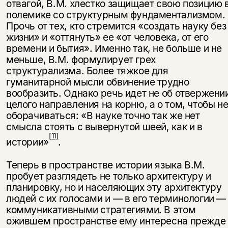
отвагой, В.М. хлестко защищает свою позицию 
поле­мике со структурным фундаментализмом.
Прочь от тех, кто стремится «соз­дать науку без
жизни» и «оттянуть» ее «от человека, от его
времени и бытия». Именно так, не больше и не
меньше, В.М. формулирует грех
структурализма. Более тяжкое для
гуманитарной мысли обвинение трудно
вообразить. Од­нако речь идет не об отвержени
целого направления на корню, а о том, чтобы н
оборачиваться: «В науке точно так же нет
смысла стоять с вывернутой шеей, как и в
[11]
истории»
.
Теперь в пространстве истории языка В.М.
пробует разглядеть не только архитектуру и
планировку, но и населяющих эту архитектуру
людей с их го­лосами и — в его терминологии —
коммуникативными стратегиями. В этом
ожившем пространстве ему интересна прежде