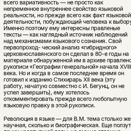
всего вариативность — не про­сто как
непременное внутреннее свойство языковой
реальности, но прежде всего как факт языковой
деятельности, побуждающий человека к выбору
Именно поэтому ему интересны правленые
тексты — как наглядный источ­ник наблюдений
над механизмами языкового сознания. Свой
первопроход- ческий анализ «гибридного»
церковнославянского он сделал в 80-е годы на
материале обнаруженной им в архиве правлен
рукописи «Географии гене­ральной» начала XVII
века. Но и когда в самое последнее время он
готовил к изданию Стихирарь XII века (эту
работу, начатую совместно с И. Бегунц, он не
успел завершить), ему хотелось
откомментировать прежде всего любо­пытную
языковую правку в этой рукописи.
Революция в языке — для В.М. тема столько же
научная, сколько и био­графическая. Еще ползут