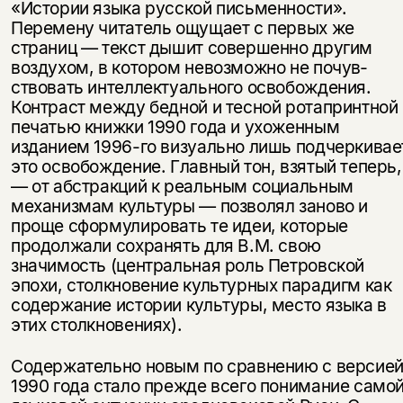
«Истории языка русской письменности».
Перемену читатель ощущает с первых же
страниц — текст дышит совершенно другим
воздухом, в котором невозможно не почув­
ствовать интеллектуального освобождения.
Контраст между бедной и тесной ротапринтной
печатью книжки 1990 года и ухоженным
изданием 1996-го визуально лишь подчеркивае
это освобождение. Главный тон, взятый те­перь,
— от абстракций к реальным социальным
механизмам культуры — позволял заново и
проще сформулировать те идеи, которые
продолжали со­хранять для В.М. свою
значимость (центральная роль Петровской
эпохи, столкновение культурных парадигм как
содержание истории культуры, мес­то языка в
этих столкновениях).
Содержательно новым по сравнению с версие
1990 года стало прежде всего понимание само