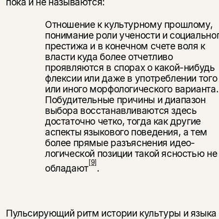
пока и не называются:
Вы можете подписаться на
Раз в неделю мы отправляем рассылку
Отношение к культурному прошлому,
уведомления, и при поступлении книги
о книгах и событиях «НЛО».
понимание роли учености и соци­ально
на склад получить письмо на указанный
За подписку дарим промокод на
электронный адрес.
престижа и в конечном счете воля к
Эта книга
скидку 15%
власти куда более отчетливо
не предназначена для
проявляются в спорах о какой-нибудь
несовершеннолетних
флексии или даже в употреблении того
или иного морфологического варианта.
Побудительные причины и диапазон
Скажите, пожалуйста,
Я соглашаюсь с
Политикой конфиденциальности
выбора восстанавливаются здесь
вам уже исполнилось 18 лет?
Я соглашаюсь с
Политикой конфиденциальности
достаточно четко, тогда как дру­гие
аспекты языкового поведения, а тем
подписаться
более прямые разъяснения идео­
да
подписаться
логической позиции такой ясностью не
[9]
нет, вернуться назад
обладают
.
Пульсирующий ритм истории культуры и языка