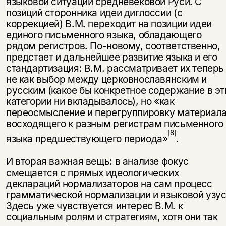
языковой ситуации средневековой Руси. С
позиций сторонника идеи диглоссии (с
коррекцией) В.М. переходит на позиции идеи
единого письменного языка, обладающего
рядом регистров. По-новому, со­ответственно,
предстает и дальнейшее развитие языка и его
стандартизация: В.М. рассматривает их теперь
не как выбор между церковнославянским и
русским (какое бы конкретное содержание в эт
категории ни вкладывалось), но «как
переосмысление и перегруппировку материала
восходящего к раз­ным регистрам письменного
[8]
языка предшествующего периода»
.
И вторая важная вещь: в анализе фокус
смещается с прямых идеологиче­ских
деклараций нормализаторов на сам процесс
грамматической нормали­зации и языковой узус
Этой книги временно
Здесь уже чувствуется интерес В.М. к
социальным ролям и стратегиям, хотя они так
нет в продаже.
Подписка на рассылку