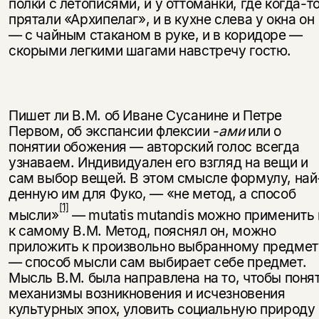
полки с летописями, и у оттоманки, где когда-т
прятали «Архипелаг», и в кухне слева у окна он
— с чайным ста­каном в руке, и в коридоре —
скорыми легкими шагами навстречу гостю.
Пишет ли В.М. об Иване Сусанине и Петре
Первом, об экспансии флексии -
ами
или о
понятии обожения — авторский голос всегда
узнаваем. Индиви­дуален его взгляд на вещи и
сам выбор вещей. В этом смысле формулу, най
денную им для Фуко, — «не метод, а способ
[1]
мысли»
— mutatis mutandis можно применить 
к самому В.М. Метод, пояснял он, можно
приложить к произвольно выбранному предмет
— способ мысли сам выбирает себе предмет.
Мысль В.М. была направлена на то, чтобы поня
механизмы воз­никновения и исчезновения
культурных эпох, уловить социальную природу