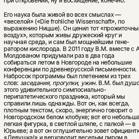
при открове­нии, ну и восхищение, конечно.
Его наука была живой во всех смыслах —
«веселой» («Die frohliche Wissenschaft», по
выражению Ницше). Он ценил тот «прожиточны
воздух», ко­торым живы дружеский круг и
научная среда, и сам был мощнейшим гене­
ратором кислорода. В 2011 году В.М. вместе с А
Молдованом придумали раз в два года
собираться летом в Новгороде на небольшие
конференции по древнерусской письменности.
Набросок программы был плетением из трех
слов:
заседания, прогулки, ужин.
В.М. был душ
этого удивительного симпосиально-
перипатетического праздника, который мы
справили лишь однажды. Вот он, как всегда,
плотным текстом, скоро, энергично говорит о
Новгород­ском белом клобуке; вот его небольш
легкая фигурка, в светлой шляпе, с палкой — в
Юрьеве; а вот он оглушительно зовет официант
«Девушка!» и верховодит веселым пиром в