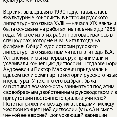
Версия, вышедшая в 1990 году, называлась
«Культурные конфликты в ис­тории русского
литературного языка XVIII — начала XIX века» и
была ос­нована на работах, написанных до 1985
года. Многое из этих работ прогова­ривалось в
спецкурсах, которые В.М. читал тогда на
филфаке. Общий курс истории русского
литературного языка нам читал в эти годы Б.А.
Успенский, и мы из первых рук принимали и
усваивали концепцию диглоссии. Тогда же Бор
Андреевич и Виктор Маркович придумали и
вдвоем вели семинар по истории русского язы
и культуры. У тех, кто его выбрал, была
счастливая возможность заниматься под этим
своеобразным двойственным руковод­ством и 
присутствии постоянного диалога учителей.
Поле напряжения между их взглядами, между
жесткой концепцией диглоссии (у Б.А.) и смяг­
ченной ее версией, допускающей вариации