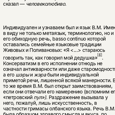
сказал —
человеколюбиво.
Индивидуален и узнаваем был и язык В.М. Име
в виду не только метаязык, терминологию, но и
его обиходную речь, basso continuo которой
оставались семейные языковые традиции
Живовых и Поливановых: «Я <...> стараюсь
[4]
говорить так, как говорил мой дедушка»
.
Консерватизм в его исполнении отнюдь не
означал антикварности или даже старомодност
а его
шэры
и
жэра
были индивидуальной
приметой речи, лишенной всякой манерности. 
то же время В.М. был открыт заимствованиям,
если они отвечали его намерению (вспомним е
«петровский
пул»).
Раздражение вызывала у
него, пожалуй, лишь искусственность, в
частности гримасы олбанского языка. Речь В.М
была образцом здравого смысла и вкуса, по