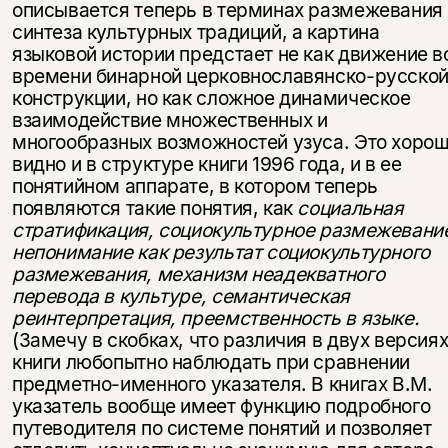
описывается теперь в тер­минах размежевания
синтеза культурных традиций, а картина
языковой истории предстает не как движение в
времени бинарной церковнославянско-русско
конструкции, но как сложное динамическое
взаимодействие мно­жественных и
многообразных возможностей узуса. Это хоро
видно и в структуре книги 1996 года, и в ее
понятийном аппарате, в котором теперь
появляются такие понятия, как
социальная
стратификация, социокультурное размежевани
непонимание как результат социокультурного
размежевания, механизм неадекватного
перевода в культуре, семантическая
реинтерпретация, преемственность в языке.
(Замечу в скобках, что различия в двух верси­я
книги любопытно наблюдать при сравнении
предметно-именного указате­ля. В книгах В.М.
указатель вообще имеет функцию подробного
путеводителя по системе понятий и позволяет