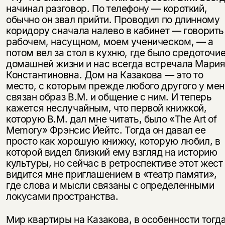
начинал разговор. По телефону — короткий,
обычно он звал прийти. Проводил по длинному
кори­дору сначала налево в кабинет — говорить
рабочем, насущном, моем уче­ническом, — а
потом вел за стол в кухню, где было средоточи
домашней жиз­ни и нас всегда встречала Мари
Константиновна. Дом на Казакова — это то
место, с которым прежде любого другого у мен
связан образ В.М. и общение с ним. И теперь
кажется неслучайным, что первой книжкой,
которую В.М. дал мне читать, было «The Art of
Memory» Фрэнсис Йейтс. Тогда он давал ее
просто как хорошую книжку, которую любил, в
которой видел близкий ему взгляд на историю
культуры, но сейчас в ретроспективе этот жест
видится мне приглашением в «театр памяти»,
где слова и мысли связаны с опреде­ленными
локусами пространства.
Мир квартиры на Казакова, в особенности тогда