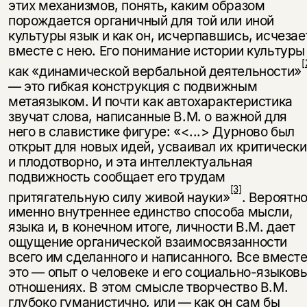
этих механизмов, понять, каким образом
порождается органичный для той или иной
культуры язык и как он, исчерпавшись, исчезае
вместе с нею. Его понимание истории культуры
[
как «динамической вербальной деятельности»
— это гибкая конструкция с подвижным
метаязыком. И почти как авто­характеристика
звучат слова, написанные В.М. о важной для
него в славис­тике фигуре: «<...> Дурново был
открыт для новых идей, усваивал их крити­чески
и плодотворно, и эта интеллектуальная
подвижность сообщает его тру­дам
[3]
притягательную силу живой науки»
. Вероятно
именно внутреннее единство способа мысли,
языка и, в конечном итоге, личности В.М. дает
ощу­щение органической взаимосвязанности
всего им сделанного и написанного. Все вмест
это — опыт о человеке и его социально-языков
отношениях. В этом смысле творчество В.М.
глубоко гуманистично, или — как он сам бы