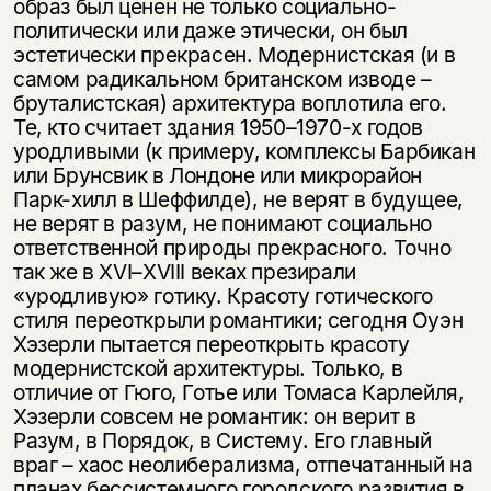
образ был ценен не только социально-
политически или даже этически, он был
эстетически прекрасен. Модернистская (и в
самом радикальном британском изводе –
бруталистская) архитектура воплотила его.
Те, кто считает здания 1950–1970-х годов
уродливыми (к примеру, комплексы Барбикан
или Брунсвик в Лондоне или микрорайон
Парк-хилл в Шеффилде), не верят в будущее,
не верят в разум, не понимают социально
ответственной природы прекрасного. Точно
так же в XVI–XVIII веках презирали
«уродливую» готику. Красоту готического
стиля переоткрыли романтики; сегодня Оуэн
Хэзерли пытается переоткрыть красоту
модернистской архитектуры. Только, в
отличие от Гюго, Готье или Томаса Карлейля,
Хэзерли совсем не романтик: он верит в
Разум, в Порядок, в Систему. Его главный
враг – хаос неолиберализма, отпечатанный на
планах бессистемного городского развития в