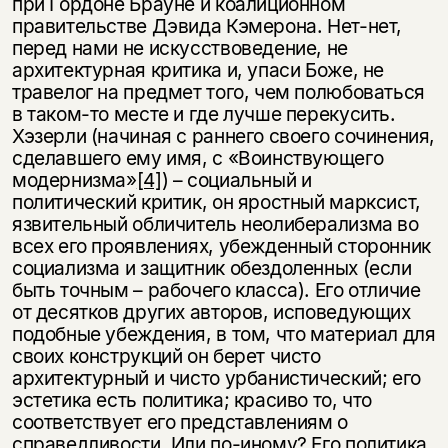
при Гордоне Брауне и коалиционном
правительстве Дэвида Кэмерона. Нет-нет,
перед нами не искусствоведение, не
архитектурная критика и, упаси Боже, не
травелог на предмет того, чем полюбоваться
в таком-то месте и где лучше перекусить.
Хэзерли (начиная с раннего своего сочинения,
сделавшего ему имя, с «Воинствующего
модернизма»
[4]
) – социальный и
политический критик, он яростный марксист,
язвительный обличитель неолиберализма во
всех его проявлениях, убежденный сторонник
социализма и защитник обездоленных (если
быть точным – рабочего класса). Его отличие
от десятков других авторов, исповедующих
подобные убеждения, в том, что материал для
своих конструкций он берет чисто
архитектурный и чисто урбанистический; его
эстетика есть политика; красиво то, что
соответствует его представлениям о
справедливости. Или по-иному? Его политика