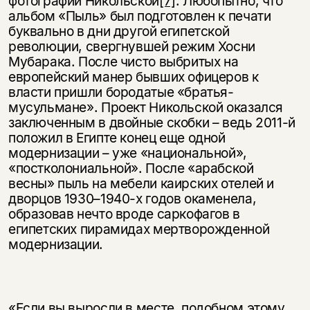
фотографий Никольской
[7]
. Любопытно, что
альбом «Пыль» был подготовлен к печати
буквально в дни другой египетской
революции, свергнувшей режим Хосни
Мубарака. После чисто выбритых на
европейский манер бывших офицеров к
власти пришли бородатые «братья-
мусульмане». Проект Никольской оказался
заключенным в двойные скобки – ведь 2011-й
положил в Египте конец еще одной
модернизации – уже «национальной»,
«постколониальной». После «арабской
весны» пыль на мебели каирских отелей и
дворцов 1930–1940-х годов окаменела,
образовав нечто вроде саркофагов в
египетских пирамидах мертворожденной
модернизации.
«Если вы выросли в месте, подобном этому,