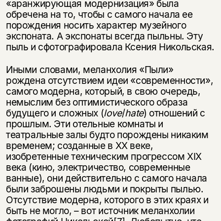
«аранжирующая модернизация» была
нет в продаже.
Подписка на рассылку
обречена на то, чтобы с самого начала ее
порождения носить характер музейного
Вы можете подписаться на
Раз в неделю мы отправляем рассылку
экспоната. А экспонаты всегда пыльны. Эту
уведомления, и при поступлении книги
о книгах и событиях «НЛО».
пыль и сфотографировала Ксения Никольская.
на склад получить письмо на указанный
За подписку дарим промокод на
электронный адрес.
Эта книга
скидку 15%
Иными словами, меланхолия «Пыли»
рождена отсутствием идеи «современности»,
не предназначена для
самого модерна, который, в свою очередь,
несовершеннолетних
немыслим без оптимистического образа
будущего и сложных (
love
/
hate
) отношений с
Скажите, пожалуйста,
прошлым. Эти отельные комнаты и
Я соглашаюсь с
Политикой конфиденциальности
вам уже исполнилось 18 лет?
Я соглашаюсь с
Политикой конфиденциальности
театральные залы будто порождены никаким
временем; созданные в XX веке,
изобретенные техническим прогрессом XIX
подписаться
да
подписаться
века (кино, электричество, современные
ванные), они действительно с самого начала
нет, вернуться назад
были заброшены людьми и покрыты пылью.
Отсутствие модерна, которого в этих краях и
быть не могло, – вот источник меланхолии