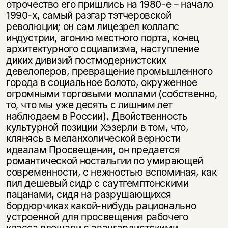
отрочество его пришлись на 1980-е – начало
1990-х, самый разгар тэтчеровской
революции; он сам лицезрел коллапс
индустрии, агонию местного порта, конец
архитектурного социализма, наступление
диких дивизий постмодернистских
девелоперов, превращение промышленного
города в социальное болото, окруженное
огромными торговыми моллами (собственно,
то, что мы уже десять с лишним лет
наблюдаем в России). Двойственность
культурной позиции Хэзерли в том, что,
клянясь в меланхолической верности
идеалам Просвещения, он предается
романтической ностальгии по умирающей
современности, с нежностью вспоминая, как
пил дешевый сидр с саутгемптонскими
пацанами, сидя на разрушающихся
бордюрчиках какой-нибудь рационально
устроенной для просвещения рабочего