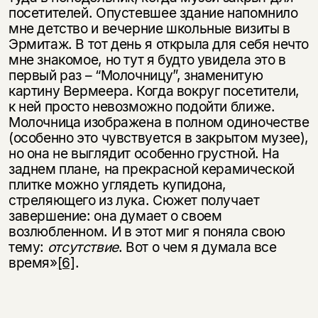
посетителей. Опустевшее здание напомнило
мне детство и вечерние школьные визиты в
Эрмитаж. В тот день я открыла для себя нечто
мне знакомое, но тут я будто увидела это в
первый раз – “Молочницу”, знаменитую
картину Вермеера. Когда вокруг посетители,
к ней просто невозможно подойти ближе.
Молочница изображена в полном одиночестве
(особенно это чувствуется в закрытом музее),
но она не выглядит особенно грустной. На
заднем плане, на прекрасной керамической
плитке можно углядеть купидона,
стреляющего из лука. Сюжет получает
завершение: она думает о своем
возлюбленном. И в этот миг я поняла свою
тему:
отсутствие
. Вот о чем я думала все
время»
[6]
.