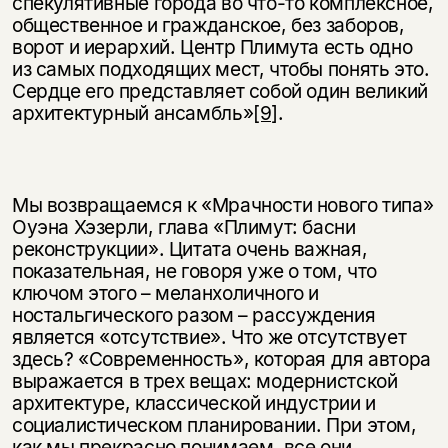
спекулятивные города во что-то комплексное,
общественное и гражданское, без заборов,
ворот и иерархий. Центр Плимута есть одно
из самых подходящих мест, чтобы понять это.
Сердце его представляет собой один великий
архитектурный ансамбль»
[9]
.
Мы возвращаемся к «Мрачности нового типа»
Оуэна Хэзерли, глава «Плимут: басни
реконструкции». Цитата очень важная,
показательная, не говоря уже о том, что
ключом этого – меланхоличного и
ностальгического разом – рассуждения
является «отсутствие». Что же отсутствует
здесь? «Современность», которая для автора
выражается в трех вещах: модернистской
архитектуре, классической индустрии и
социалистическом планировании. При этом,
как мы прекрасно понимаем, все они