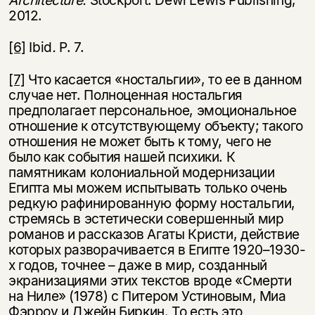
2012.
[6]
Ibid
.
P. 7.
[7]
Что касается «ностальгии», то ее в данном
случае нет. Полноценная ностальгия
предполагает персональное, эмоциональное
отношение к отсутствующему объекту; такого
отношения не может быть к тому, чего не
было как события нашей психики. К
памятникам колониальной модернизации
Египта мы можем испытывать только очень
редкую рафинированную форму ностальгии,
стремясь в эстетически совершенный мир
романов и рассказов Агаты Кристи, действие
которых разворачивается в Египте 1920–1930-
х годов, точнее – даже в мир, созданный
экранизациями этих текстов вроде «Смерти
на Ниле» (1978) с Питером Устиновым, Миа
Фэрроу и Джейн Биркин. То есть это