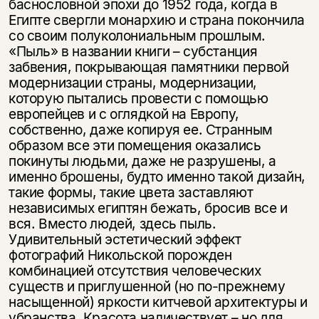
баснословной эпохи до 1952 года, когда в
Египте свергли монархию и страна покончила
со своим полуколониальным прошлым.
«Пыль» в названии книги – субстанция
забвения, покрывающая памятники первой
модернизации страны, модернизации,
которую пытались провести с помощью
европейцев и с оглядкой на Европу,
собственно, даже копируя ее. Странным
образом все эти помещения оказались
покинуты людьми, даже не разрушены, а
именно брошены, будто именно такой дизайн,
такие формы, такие цвета заставляют
независимых египтян бежать, бросив все и
вся. Вместо людей, здесь пыль.
Удивительный эстетический эффект
фотографий Никольской порожден
комбинацией отсутствия человеческих
существ и приглушенной (но по-прежнему
насыщенной) яркости китчевой архитектуры и
убранства. Красота наличествует – но для