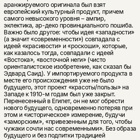
аранжируемого оригинала был взят
европейский культурный продукт, причем
самого невысокого уровня – ампир,
эклектика, ар-деко провинциального пошиба.
Важно было другое: чтобы идея «западности»
(а значит «современности») совпадала с
идеей «красивости» и «роскоши», которые,
как казалось тогда, совпадали с идеей
«Востока», «восточной неги» (чисто
ориенталистское изобретение, как сказал бы
Эдвард Саид). У импортируемого продукта в
месте его происхождения уже не было
будущего, этот проект «красоты/пользы» на
Западе к 1910-м годам был уже закрыт.
Перенесенный в Египет, он не мог обрести
нового будущего, одновременно потеряв при
этом и «историческое» измерение, будучи
«заморским», «привезенным для того, чтобы
чужаки сочли нас современными». Без образа
будущего и без подпитки традицией
Этой книги временно