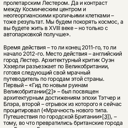
пролетарским Лестером. Да и контраст
между Космическим центром и
неогеоргианскими кроличьими клетками –
тоже результат. Мы будем покорять космос, а
вы будете жить в XVIII веке – но только с
автопарковкой получше».
Время действия – то ли конец 2011-го, то ли
начало 2012-го. Место действия – английский
город Лестер. Архитектурный критик Оуэн
Хэзерли разъезжает по Великобритании,
готовя следующий свой мрачный
путеводитель по городам этой страны.
Первый – «Гид по новым руинам
Великобритании
[2]
» – был посвящен
архитектурным достижениям эпохи Тэтчер и
Блэра, второй – отрывок из которого я сейчас
процитировал («Мрачность нового типа.
Путешествия по городской Британии»
[3]
), –
тому, во что превратились британские города