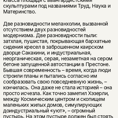
класса площади с авангардистскими
скульптурами под названиями Труд, Наука и
Материнство.
Две разновидности меланхолии, вызванной
отсутствием двух разновидностей
модернизма. Две разновидности пыли:
затхлая, пушистая, покрывающая бархатные
сидения кресел в заброшенном каирском
дворце Сакакини, и индустриальная,
неорганическая, серая, незаметная на сером
бетоне запущенной автостанции в Престоне.
Бывшая современность – время, когда люди
строили планы и пытались согласно им
сообразовать свою повседневную жизнь, –
кончилась. Она даже не стала историей – она
просто исчезла. Как точно заметил Хэзерли,
между Космическим центром и скопищем
маленьких жилых домов, симулирующих
доиндустриальный «уют», – огромный
пустырь. На этом пустыре должен был стоять