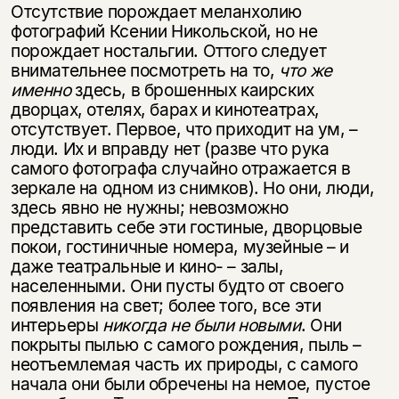
Отсутствие порождает меланхолию
фотографий Ксении Никольской, но не
порождает ностальгии. Оттого следует
внимательнее посмотреть на то,
что же
именно
здесь, в брошенных каирских
дворцах, отелях, барах и кинотеатрах,
отсутствует. Первое, что приходит на ум, –
люди. Их и вправду нет (разве что рука
самого фотографа случайно отражается в
зеркале на одном из снимков). Но они, люди,
здесь явно не нужны; невозможно
представить себе эти гостиные, дворцовые
покои, гостиничные номера, музейные – и
даже театральные и кино- – залы,
населенными. Они пусты будто от своего
появления на свет; более того, все эти
интерьеры
никогда не были новыми
. Они
покрыты пылью с самого рождения, пыль –
неотъемлемая часть их природы, с самого
начала они были обречены на немое, пустое