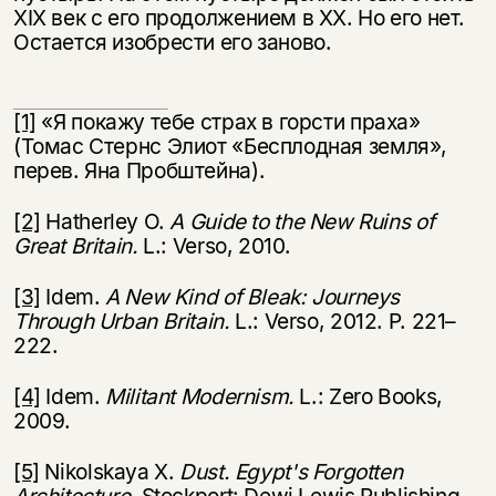
XIX век с его продолжением в XX. Но его нет.
Остается изобрести его заново.
[1]
«Я покажу тебе страх в горсти праха»
(Томас Стернс Элиот «Бесплодная земля»,
перев. Яна Пробштейна).
[2]
Hatherley O.
A
Guide
to
the
New
Ruins
of
Great Britain
.
L.: Verso, 2010.
[3]
Idem.
A New Kind of Bleak: Journeys
Through Urban Britain.
L.: Verso, 2012. P. 221–
222.
[4]
Idem.
Militant Modernism.
L.: Zero Books,
2009.
[5]
Nikolskaya X.
Dust.
Egypt
'
s
Forgotten
Architecture.
Stockport: Dewi Lewis Publishing,