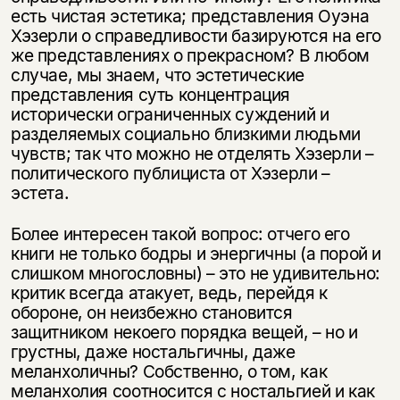
есть чистая эстетика; представления Оуэна
Хэзерли о справедливости базируются на его
же представлениях о прекрасном? В любом
случае, мы знаем, что эстетические
представления суть концентрация
исторически ограниченных суждений и
разделяемых социально близкими людьми
чувств; так что можно не отделять Хэзерли –
политического публициста от Хэзерли –
эстета.
Более интересен такой вопрос: отчего его
книги не только бодры и энергичны (а порой и
слишком многословны) – это не удивительно:
критик всегда атакует, ведь, перейдя к
обороне, он неизбежно становится
защитником некоего порядка вещей, – но и
грустны, даже ностальгичны, даже
меланхоличны? Собственно, о том, как
меланхолия соотносится с ностальгией и как