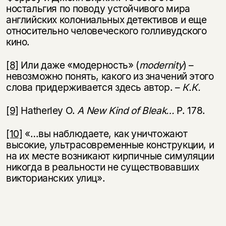
ностальгия по поводу устойчивого мира
английских колониальных детективов и еще
относительно человеческого голливудского
кино.
[8]
Или даже «модерность» (
mode
r
nity
) –
невозможно понять, какого из значений этого
слова придерживается здесь автор. –
К.К.
[9]
Hatherley O.
A New Kind of Bleak
…
P. 178.
[10]
«…вы наблюдаете, как уничтожают
высокие, ультрасовременные конструкции, и
на их месте возникают кирпичные симуляции
никогда в реальности не существовавших
викторианских улиц».