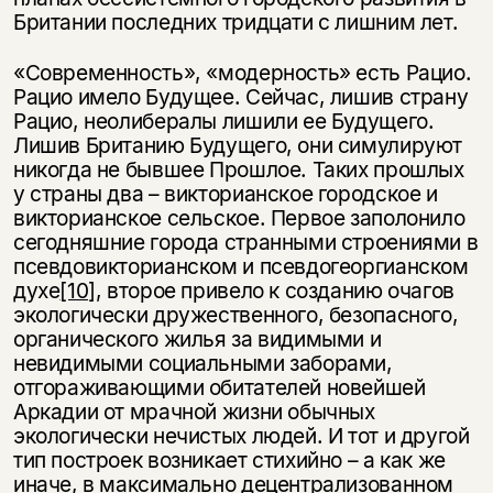
Британии последних тридцати с лишним лет.
«Современность», «модерность» есть Рацио.
Рацио имело Будущее. Сейчас, лишив страну
Рацио, неолибералы лишили ее Будущего.
Лишив Британию Будущего, они симулируют
никогда не бывшее Прошлое. Таких прошлых
у страны два – викторианское городское и
викторианское сельское. Первое заполонило
сегодняшние города странными строениями в
псевдовикторианском и псевдогеоргианском
духе
[10]
, второе привело к созданию очагов
экологически дружественного, безопасного,
органического жилья за видимыми и
невидимыми социальными заборами,
отгораживающими обитателей новейшей
Аркадии от мрачной жизни обычных
экологически нечистых людей. И тот и другой
тип построек возникает стихийно – а как же
иначе, в максимально децентрализованном