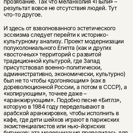
прозябание. Так что меланхолия «Пыли» –
результат вовсе не отсутствия людей. Тут
что-то другое.
И здесь от взволнованного эстетического
эссеизма следует перейти к историко-
культурному анализу. Проект модернизации
полуколониального Египта (как и других
«восточных» территорий с развитой
традиционной культурой, где Запад
присутствовал военно-политически,
административно, экономически, культурно)
был не то чтобы «догоняющим» (как в
дореволюционной России, а потом в СССР), а
«копирующим», точнее даже –
«аранжирующим». Подобно песне «Битлз»,
которую в 1984 году переделывают в
арабской аранжировке, чтобы исполнить в
кафе, где дети шейхов играют в парижских
экзистенциалистов или нью-йоркских
битников; эта модернизация проводилась для