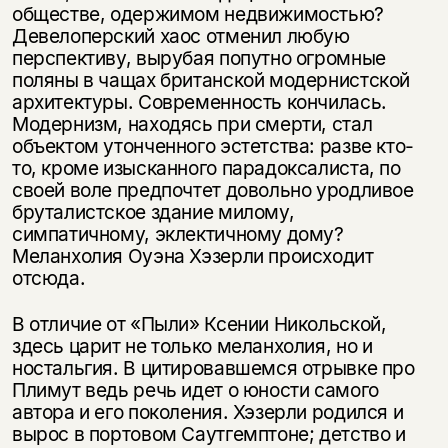
обществе, одержимом недвижимостью?
Девелоперский хаос отменил любую
перспективу, вырубая попутно огромные
поляны в чащах британской модернистской
архитектуры. Современность кончилась.
Модернизм, находясь при смерти, стал
объектом утонченного эстетства: разве кто-
то, кроме изысканного парадоксалиста, по
своей воле предпочтет довольно уродливое
бруталистское здание милому,
симпатичному, эклектичному дому?
Меланхолия Оуэна Хэзерли происходит
отсюда.
В отличие от «Пыли» Ксении Никольской,
здесь царит не только меланхолия, но и
ностальгия. В цитировавшемся отрывке про
Плимут ведь речь идет о юности самого
автора и его поколения. Хэзерли родился и
вырос в портовом Саутгемптоне; детство и