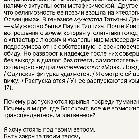
наличие актуальности метафизической. Другое
что религиозность ее поэ­зии взошла на «теолог
Освенцима». В генезисе
мужества
Татьяны Да
— «Мужество быть» Пауля Тиллиха. Почти Иов
вопрошания о
влаге,
которая утолит-таки голод
о «пластыре любви» и «капель­нице милосерди
подразумевают не собственную, а всечеловеч
обиду. Но разворот к надежде после них со­вер
без выхода в диалог, без ответа, самостоятельн
солидарно внутри
человеческого:
«Мрак. Дождь
/ Одинокая фигурка удаляет­ся. / Я смотрю ей в
Этой книги временно
вижу: / Рас­пускаются / У нее распускаются кры
нет в продаже.
17).
Подписка на рассылку
Почему распускаются крылья по­среди тумана 
Вы можете подписаться на
Раз в неделю мы отправляем рассылку
Почему в мире, где Бог скрыт, все же возможн
уведомления, и при поступлении книги
о книгах и событиях «НЛО».
на склад получить письмо на указанный
трансцендентное, молитвенное?
За подписку дарим промокод на
электронный адрес.
Эта книга
скидку 15%
Я хочу стоять под твоим ветром,
не предназначена для
Быть закрыта твоим телом,