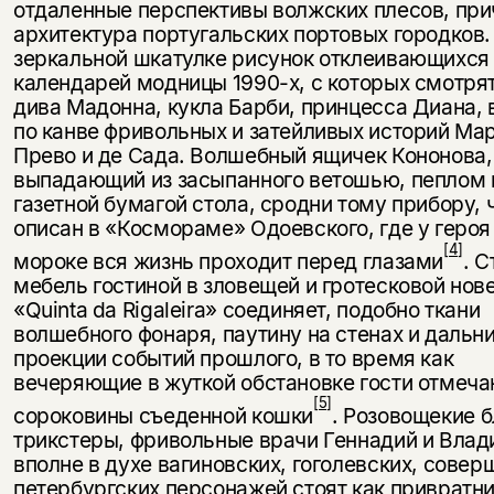
отдаленные перспек­тивы волжских плесов, пр
архитектура португальских портовых городков.
зеркальной шкатулке ри­сунок отклеивающихся
календарей модницы 1990-х, с которых смотрят
дива Мадонна, кукла Барби, принцесса Диана,
по канве фривольных и затейливых историй Ма
Прево и де Сада. Волшебный ящичек Кононова,
выпадающий из за­сыпанного ветошью, пеплом 
газетной бумагой стола, сродни тому прибору, 
описан в «Космораме» Одоевского, где у героя
[4]
мороке вся жизнь прохо­дит перед глазами
. 
мебель гостиной в зловещей и гротесковой но­в
«Quinta da Rigaleira» соединяет, подобно ткани
волшебного фонаря, паутину на стенах и дальн
проекции событий прошлого, в то время как
вечеряющие в жуткой обстановке го­сти отмеч
[5]
сороковины съеденной кошки
. Розовощекие 
трикстеры, фривольные врачи Геннадий и Влад
вполне в духе вагиновских, гоголевских, совер
петербург­ских персонажей стоят как приврат­н