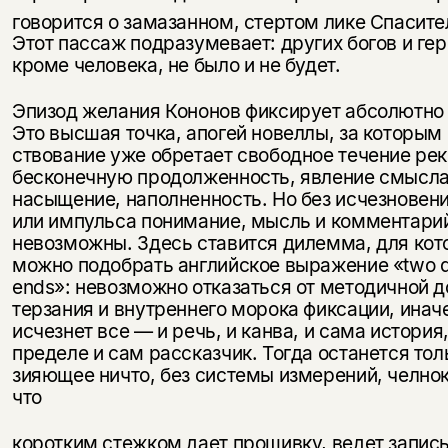
говорит­ся о замазанном, стертом лике Спаси­те
Этот пассаж подразумевает: других богов и гер
кроме человека, не было и не будет.
Эпизод желания Кононов фиксиру­ет абсолютно 
Это высшая точ­ка, апогей новеллы, за которым
ствование уже обретает свободное течение рек
бесконечную продолженность, явление смысла
насыщение, на­полненность. Но без исчезновени
или импульса понимание, мысль и комментари
невозможны. Здесь ставится дилемма, для кот
можно подобрать английское выражение «two 
ends»: невозможно отказаться от методичной д
терзания и внутрен­него морока фиксации, инач
исчезнет все — и речь, и канва, и сама история,
пределе и сам рассказчик. Тогда останется тол
зияющее ничто, без системы измерений, челно
что
коротким стежком дает прошивку, ведет запис