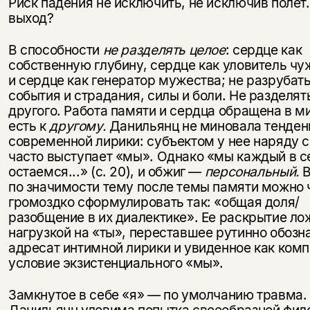
Риск падения не исключить, не ис­ключив полет
выход?
В способности
не разделять целое
: сердце как
собственную глубину, серд­це как уловитель чу
и сердце как генератор мужества; не разрубать
события и страдания, силы и боли. Не разделят
другого. Ра­бота памяти и сердца обращена в ми
есть к
другому.
Данильянц не мино­вала тенден
современной лирики: субъектом у нее наряду с
часто вы­ступает «мы». Однако «мы каждый в с
остаемся...» (с. 20), и обжиг —
персональный.
В
по значимости тему после темы памяти можно 
громоздко сформулировать так: «об­щая доля/
разобщение в их диалекти­ке». Ее раскрытие ло
нагрузкой на «ты», переставшее рутинно обозна
адресат интимной лирики и уви­денное как комп
условие экзис­тенциального «мы».
Замкнутое в себе «я» — по умолча­нию травма. 
Данильянц уло­вима попытка своеобразной фил