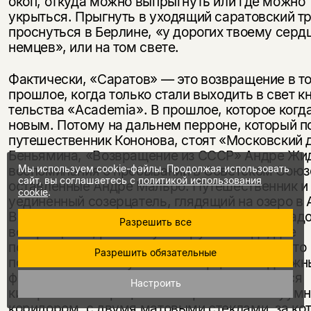
окоп, откуда можно выпрыгнуть или где можно
укрыться. Прыгнуть в уходя­щий саратовский т
проснуть­ся в Берлине, «у дорогих твоему серд­
немцев», или на том свете.
Фактически, «Саратов» — это воз­вращение в т
прошлое, когда только стали выходить в свет кн
тельства «Academia». В прошлое, ко­торое когд
новым. Потому на дальнем перроне, который п
путешественник Кононова, стоят «Московский 
Беньямина, «Возвращение из СССР» Андре Жи
воспоминания о пребывании в Со­ветском Союз
Мы используем cookie-файлы. Продолжая использовать
сайт, вы соглашаетесь с
политикой использования
оставленные Андре Мальро. Путешественник и 
cookie
.
уединенный созерцатель, глядящий на озеро в 
Ванзее или на мальтийские укрепления. Парад
Разрешить все
возвра­щения, разомкнутая труба поезда, две
подвижные оконечности зыбкого дня — все это
Разрешить обязательные
позволяет Кононову вновь созерцать «недвижн
фонтан» времени. И видеть, как раскрывается
Настроить
кипарисовый ларец: с месмерическим вакуум
коридором, с двумя мато­выми стеклами, за к