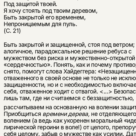
несовершеннолетних
Под защитой твоей.
Я хочу стоять под твоим деревом,
Скажите, пожалуйста,
Быть закрытой его временем,
Я соглашаюсь с
Политикой конфиденциальности
вам уже исполнилось 18 лет?
Я соглашаюсь с
Политикой конфиденциальности
Непроницаемым для пуль.
(С. 21)
подписаться
да
подписаться
Быть закрытой и защищенной, стоя под ветром;
алогичное, парадок­сальное решение ребуса с
нет, вернуться назад
мужеством без риска и мужественно-открытой
«сердечностью». Понять, как и почему против
снято, помогут слова Хайдеггера: «Незащищен
от­важенного в своей основе не только не искл
защищенности, но и с не­обходимостью включае
себя, от­важенное ходит с отвагой. <...> Безо­п
лишь там, где ни считаемся с беззащитностью,
рассчитываем на основанную на волении защи
Приобщиться
времени дерева,
не отде­ляющего
волением (а ведь как укоренен моральный «ид
лириче­ской героини в воле!) от целого, препо­р
себя целому, забыв о мужестве как усилии. Да