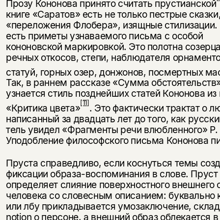
Прозу Кононова принято считать прустианской
книге «Саратов» есть не только пестрые сказки
«переложе­ния Флобера», изящные стилизации.
есть приметы узнаваемого пись­ма с особой
кононовской маркировкой. Это полотна созерц
речных отко­сов, степи, наблюдателя орнаменто
статуй, горных озер, донжонов, по­смертных ма
Так, в раннем рас­сказе «Сумма обстоятельств
узнается стиль позднейших статей Кононова из 
[11]
«Критика цвета»
. Это фактиче­ски трактат о л
написанный за двадцать лет до того, как русски
тель увидел «Фрагменты речи влюб­ленного» Р.
Уподобление фило­софского письма Кононова п
Пруста справедливо, если коснуться темы созд
фиксации образа-вос­поминания в слове. Пруст 
опреде­ляет слияние поверхностного внешнего 
человека со словесным описа­нием: буквально 
или лбу прикладывается умозаключение, склад
notion о персоне, а внешний образ облекается в