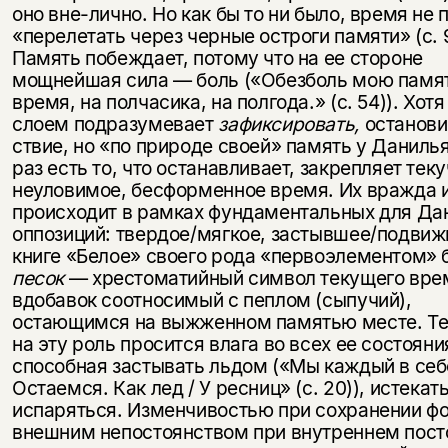
оно вне-лично. Но как бы то ни было, время не 
«перелетать через черные остроги па­мяти» (с. 
Память побеждает, потому что на ее стороне
мощнейшая сила — боль («Обезболь мою памят
время, на полчасика, на полгода.» (с. 54)). Хот
слоем подразу­мевает
зафиксировать,
останови
ствие, но «по природе своей» память у Даниль
раз есть то, что оста­навливает, закрепляет теку
неуло­вимое, бесформенное время. Их вражда 
происходит в рамках фундаменталь­ных для Да
оппозиций: твер­дое/мягкое, застывшее/подвиж
книге «Белое» своего рода «перво­элементом» 
песок
— хрестоматий­ный символ текущего вре
вдоба­вок соотносимый с пеплом (сыпучий),
остающимся на выжженном памятью месте. Те
на эту роль просится влага во всех ее состояни
способная застывать льдом («Мы каждый в себ
Остаемся. Как лед / У ресниц» (с. 20)), истекать
испаряться. Изменчивостью при сохранении ф
внешним не­постоянством при внутреннем посто