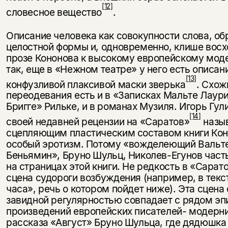
[12]
словесное вещество
.
Описание человека как совокупности слова, об
целостной формы и, одно­временно, клише восх
прозе Ко­нонова к высокому европейскому мо­д
так, еще в «Нежном театре» у него есть описан
[13]
конфузливой плак­сивой маски зверька
. Схож
переодевания есть и в «Записках Маль­те Лаур
Бригге» Рильке, и в рома­нах Музиля. Игорь Гул
[14]
своей недав­ней рецензии на «Саратов»
назы
сцепляющим пластическим составом книги Ко
особый эротизм. По­тому «вожделеющий Вальт
Беньямин», Бруно Шульц, Николев-Егунов част
на страницах этой книги. Не редкость в «Сарат
сцена судо­роги возбуждения (например, в текс
часа», речь о котором пойдет ниже). Эта сцена 
завидной регуляр­ностью совпадает с рядом эп
произведений европейских писателей- модерни
рассказа «Август» Бруно Шульца, где дядюшк