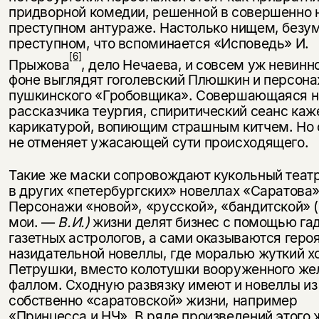
придворной комедии, решенной в совершенно 
преступном ан­тураже. Настолько нищем, безу
преступном, что вспоминается «Ис­поведь» И.
[6]
Прыжова
, дело Нечаева, и совсем уж невинн
фоне вы­глядят гоголевский Плюшкин и персо­н
пушкинского «Гробовщика». Со­вершающаяся н
рассказчика теургия, спиритический сеанс каж
карикатурой, вопиющим страшным китчем. Но 
не отменяет ужа­сающей сути происходящего.
Такие же маски сопровождают кукольный театр
в других «петербургских» новеллах «Саратова»
Персонажи «новой», «русской», «бан­дитской» 
мои. —
В.И.)
жизни делят бизнес с помощью гад
газет­ных астрологов, а сами оказываются геро
назидательной новеллы, где моралью жуткий х
Петрушки, вместо колотушки вооруженного ж
фаллом. Сходную развязку имеют и новеллы из
собственно «саратовской» жизни, например
«Принцесса и НЧ». В ряде произведений этого ж