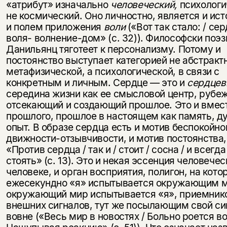
«атрибут» изначально
человеческий,
психологи
не космический. Оно личностно, являет­ся и ис
и полем приложения
воли
(«Вот так стало: / се
воля- волнение-дом» (с. 32)). Философски поэз
Данильянц тяготеет к персона­лизму. Потому и
постоянство выступа­ет категорией не абстракт
метафизи­ческой, а психологической, в связи с
конкретным и личным. Сердце — это и
сердцев
середина жизни как ее смысловой центр, рубеж
отсекающий и создающий прошлое. Это и вмес
прошлого, прошлое в настоящем как память, 
опыт. В образе сердца есть и мотив беспокойно
движности-отзывчивости, и мотив по­стоянства,
«Против сердца / так и / стоит / сосна / и всегда 
стоять» (с. 13). Это и некая эссенция человечес
человеке, и орган вос­приятия, полигон, на кот
ежесе­кундно «я» испытывается окружающим м
окружающий мир испытывается «я», приемник
внешних сигна­лов, тут же посылающим свой си
вовне («Весь мир в новостях / Больно роется во