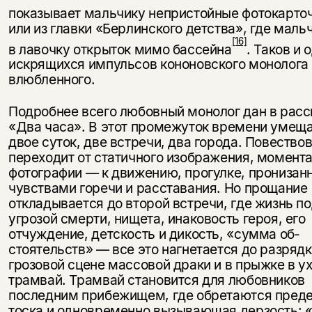
по­казывает мальчику непристойные фотокарто
или из главки «Берлинского детства», где маль
[16]
в лавочку от­крыток мимо бассейна
. Таков и 
искрящихся импульсов кононовского монолога
влюбленного.
Подробнее всего любовный монолог дан в расс
«Два часа». В этот про­межуток времени умещ
двое суток, две встречи, два города. Повест­во
переходит от статичного изоб­ражения, момент
фотографии — к движению, прогулке, пронизан
чувствами горечи и расставания. Но прощание
откладывается до второй встречи, где жизнь п
угрозой смерти, нищета, инаковость героя, его
отчуждение, детскость и дикость, «сумма об­
стоятельств» — все это нагнетается до разрядк
грозовой сцене массовой драки и в прыжке в 
трамвай. Трамвай становится для любовников
последним прибежищем, где обретают­ся пред
тоска и одновременно вызывающая дерзость: 