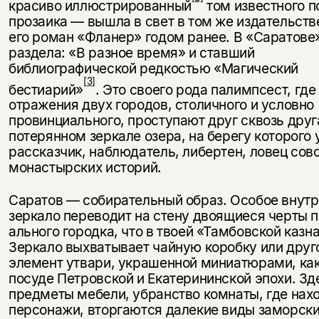
красиво иллюстрированный
том из­вестного п
прозаика — вышла в свет в том же издательстве
его роман «Фланер» годом ранее. В «Сара­тове
раздела: «В разное время» и ставший
библиографической ред­костью «Магический
[3]
бестиарий»
. Это своего рода палимпсест, где
отражения двух городов, столичного и условно
провинциального, проступают друг сквозь друга
потерянном зеркале озера, на берегу которого
рас­сказчик, наблюдатель, либертен, ловец сов
монастырских историй.
Саратов — собирательный образ. Особое внут
зеркало переводит на стену двоящиеся черты 
ального городка, что в твоей «Тамбов­ской казн
Зеркало выхватыва­ет чайную коробку или друг
элемент утвари, украшенной миниатюрами, как
посуде Петровской и Екатеринин­ской эпохи. Зд
предметы мебели, убранство комнаты, где нах
пер­сонажи, вторгаются далекие виды за­морски