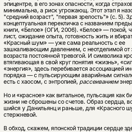
эпицентре, в его зонах опасности, когда страхо
минимальна, а риск угрожающ. Этот этап я наз
"сред­ний возраст", "первая зрелость"» (с. 5). З
концептуальная перекличка с названием пред
книги, «Белое» (ОГИ, 2006). «Белое» — покой, 
лист, ожидание опыта, готовность жить и вбира
«Красный шум» — уже сама реальность с ее
зашкаливающим давлением, с неотделимой от 
возраста постоянной тревогой. И сим­волика кр
втягивающая в свой круг понятия «жизнь», «си
«энер­гия», здесь перебивается ассоциацией ин
порядка — с пульсирующим ава­рийным сигнал
есть с хаосом, с энтропией,
рассеиванием
энер
Но и «красное» как витальное, пуль­сация как б
жизни не сброшены со счетов. Образ сердца, в
шийся у Данильянц и раньше, для «Красного 
стержневой.
В обход, скажем, японской традиции сердце зд