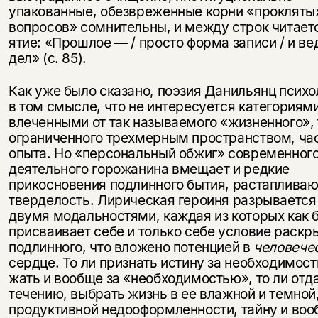
упакованные, обезвреженные корни «прокляты
вопросов» сомни­тельны, и между строк читает
ятие: «Прошлое — / просто форма за­писи / и в
дел» (с. 85).
Как уже было сказано, поэзия Данильянц психо
в том смысле, что не интересуется категориями
влеченными от так называемого «жиз­ненного», 
ограниченного трех­мерным пространством, ча
опыта. Но «персональный обжиг» со­временног
деятельного горожанина вмещает и редкие
прикосновения под­линного бытия, растапливаю
тверделость. Лирическая героиня раз­рываетс
двумя модальностями, каждая из которых как 
присваивает себе и только себе условие раскр
подлинного, что вложено потен­цией в
человече
сердце. То ли при­знать истину за необходимос
жать и вообще за «необходимостью», то ли отд
течению, выбрать жизнь в ее влажной и темной
продуктивной недооформленности, тайну и во