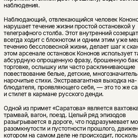
наблюдения.
Наблюдающий, отвлекающийся че­ловек Конон
нарушает течение жизни простой остановкой у
телеграф­ного столба. Этот внутренний созерца­
всегда ходит с блокнотом и одним этим уже м
течению бессловес­ной жизни, делает шаг к ска
этом арсенале остановок Кононов использует 
абсурдную опрощен­ную фразу, брошенную бак
торговке, ослышку или часто раскли­нивающие
повествование белые, дет­ские, многозначител
нарочитые стихи. Экстравагантная выходка на­
блюдателя, проявляющего себя, — это то же са
и стилет в кармане русского денди.
Одной из примет «Саратова» явля­ется вахтовка
трамвай, вагон, поезд. Целый ряд эпизодов
разыгрывается в дороге, что подразумевает м
разомкнутости и пустотности прошлого, движен
котором на самом деле не происходит, посколь