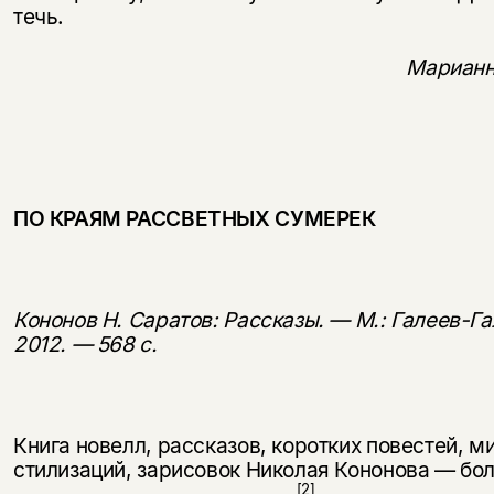
течь.
Марианн
ПО КРАЯМ РАССВЕТНЫХ СУМЕРЕК
Кононов Н. Саратов: Рассказы. — М.: Галеев-Га
2012. — 568 с.
Книга новелл, рассказов, коротких по­вестей, м
стилизаций, зарисо­вок Николая Кононова — бо
[2]