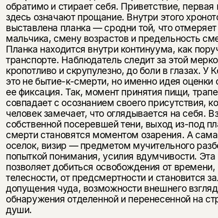
обратимо и стирает себя. Приветствие, первая
здесь означают прощание. Внутри этого хронот
выставлена планка — сродни той, что отмеряет
мальчика, смену возрастов и пре­дельность см
Планка находится внутри континуума, как пору
транспорте. Наблюдатель следит за этой мерк
кропотливо и скрупулезно, до боли в глазах. У 
это не бытие-к-смерти, но именно идея оценки 
ее фиксация. Так, мо­мент принятия пищи, трапе
совпадает с осознанием своего при­сутствия, к
человек замечает, что оглядывается на себя. В
собст­венной посеревшей тени, выход из-под п
смерти становятся момен­том озарения. А сама
оселок, визир — предметом мучительного раз­б
попыткой понимания, усилия вдумчивости. Эта
позволяет до­биться освобождения от времени, 
телесности, от предсмертности и ста­новится з
допущения чуда, воз­можности внешнего взгляд
обнару­жения отделенной и перенесенной на с
души.