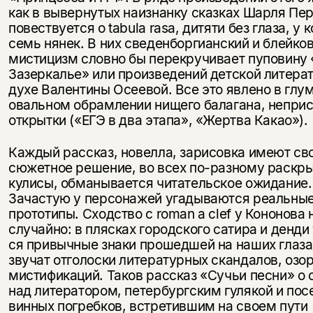
как в вывернутых наизнанку сказках Шарля Пер
повествуется о tabula rasa, дитяти без глаза, у 
семь нянек. В них сведенборгианский и блейко
мистицизм словно бы перекручивает пуповину 
За­зеркалье» или произведений детской литера
духе Валентины Осе­евой. Все это явлено в гл
овальном обрамлении нищего бала­гана, непри
открытки («ЕГЭ в два этапа», «Жертва Какао»).
Каждый рассказ, новелла, зарисовка имеют св
сюжетное решение, во всех по-разному раскр
кулисы, обманывается читательское ожидание.
Зачастую у персонажей угадываются реальны
прототипы. Сходство с roman a clef у Кононова 
случайно: в пляс­ках городского сатира и денди
ся привычные знаки прошедшей на наших глаза
звучат отголоски литературных скандалов, озо
мистификаций. Таков рассказ «Сучьи песни» о
над литератором, петербургским гулякой и пос
винных погребков, встретившим на своем пути