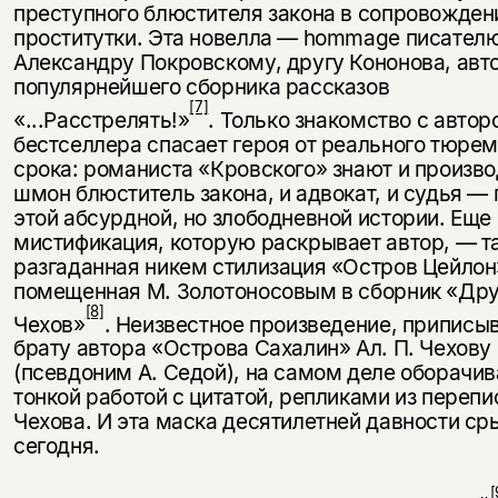
преступного блюстителя закона в сопровожден
проститутки. Эта новелла — hommage писател
Александру Покровскому, другу Ко­нонова, авт
популярнейшего сборника рассказов
[7]
«...Расстрелять!»
. Только знакомство с автор
бестсел­лера спасает героя от реального тюрем
срока: романиста «Кровского» знают и произв
шмон блюсти­тель закона, и адвокат, и судья — 
этой абсурдной, но злободневной исто­рии. Еще
мистификация, которую раскрывает автор, — та
разгадан­ная никем стилизация «Остров Цей­лон
помещенная М. Золотоносовым в сборник «Дру
[8]
Чехов»
. Неизвест­ное произведение, припис
брату автора «Острова Сахалин» Ал. П. Чехову
(псевдоним А. Седой), на са­мом деле оборачи
тонкой рабо­той с цитатой, репликами из перепи
Чехова. И эта маска десятилетней дав­ности ср
сегодня.
[