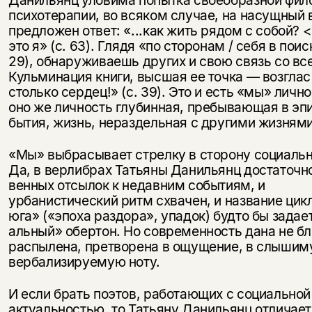
психотерапии, во всяком случае, на насущный 
предложен ответ: «...как жить рядом с собой? 
это я» (с. 63). Глядя «по сторонам / себя в поис
29), обнаружива­ешь других и свою связь со вс
Кульминация книги, высшая ее точ­ка — возглас
столько сердец!» (с. 39). Это и есть «мы» личн
оно же личность глубинная, пребываю­щая в эп
бытия, жизнь, нераз­дельная с другими жизнями
«Мы» выбрасывает стрелку в сто­рону социальн
Да, в верлибрах Татьяны Данильянц достаточно
венных отсылок к недавним событиям, и
урбанистический ритм схвачен, и на­звание цик
юга» («эпоха раз­дора», упадок) будто бы задае
альный» обертон. Но современность дана не бл
распылена, претво­рена в ощущение, в слышим
вербализируемую ноту.
И если брать поэтов, работающих с социальной
актуальностью, то Тать­яну Данильянц отличает