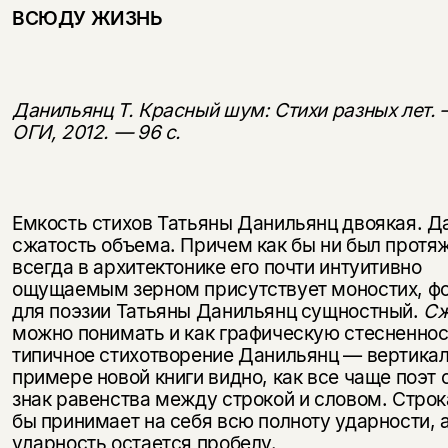
ВСЮДУ ЖИЗНЬ
Данильянц Т. Красный шум: Стихи разных лет. 
ОГИ, 2012. — 96 с.
Емкость стихов Татьяны Данильянц двоякая. Д
сжатость объема. Причем как бы ни был протяж
всегда в архитектонике его почти интуитивно
ощущаемым зерном присутствует мо­ностих, ф
для поэзии Татьяны Данильянц сущностный.
Сж
можно понимать и как графическую стесненнос
типичное стихотворение Данильянц — вертикал
примере новой книги видно, как все чаще поэт 
знак равенства между строкой и словом. Строк
бы принимает на себя всю полноту ударности, а
ударность остается пробелу.