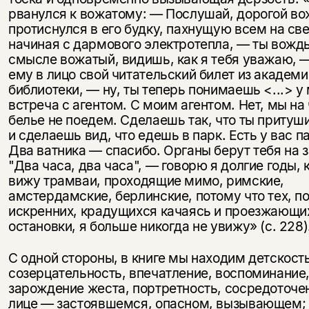
рванулся к вожатому: — Послушай, дорогой во
протиснулся в его будку, пахнущую всем на све
начиная с дармового электротепла, — ты вождь
смысле вожатый, видишь, как я тебя уважаю, —
ему в лицо свой читательский билет из академ
библиотеки, — ну, ты теперь понима­ешь <...> у
встреча с агентом. С моим агентом. Нет, мы на
белье не поедем. Сделаешь так, что ты притуш
и сделаешь вид, что едешь в парк. Есть у вас па
Два ватника — спасибо. Органы берут тебя на 
"Два часа, два часа", — говорю я долгие годы, 
вижу трам­ваи, проходящие мимо, римские,
амстердамские, берлинские, потому что тех, п
искренних, крадущих­ся качаясь и проезжающи
остановки, я больше никогда не уви­жу» (с. 228)
С одной стороны, в книге мы нахо­дим детскость
созерцательность, впе­чатление, воспоминание
зарождение жеста, портретность, сосредоточен
лице — застоявшемся, опас­ном, вызывающем;