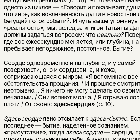
Нащупывая реакцию» (с. 51)). Что означает наз
одного из циклов — «Говорит и показывает душ
что иное, как вовлечен­ность души в новостной 
бегу­щий поток событий. И чуть выше упо­мянув
«реальность», мы, вслед за книгой Татьяны Да
должны задаться вопросом: что
реально?
Пове
где все ежесекундно меняется, или глубина, на
пребывает неподвижное, постоянное, Бытие?
Сердце одновременно и на глубине, и у самой
поверхности, оно и сердце­вина, и кожа,
соприкасающаяся с миром. «Я вспоминаю все
обстоятельства прощания. / И прошлое смотрит
неотрывно... Я ничего не могу сде­лать со свои
печалями, / Они вопи­ют молча. / Я отрываю ло
плоти / От своего
здесьсердца»
(с. 10).
Здесьсердце
явно отсылает к
здесь-бытию.
Есл
последнее — бытие, на­деленное сознанием,
«присутствие», тогда
здесьсердце
— сердце, п
ствующее, сознающее себя. А значит, кровото