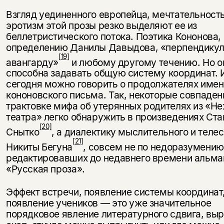
Взгляд уединенного европейца, меч­тательность
эротизм этой прозы резко выделяют ее из
беллетристического потока. Поэтика Кононова,
опреде­лению Данилы Давыдова, «перпенди­ку
[19]
авангарду»
и любому дру­гому течению. Но о
способна задавать общую систему координат. 
сегодня можно говорить о про­должателях име
кононовского письма. Так, некоторые совпаден
трактовке мифа об утерянных роди­телях из «Н
театра» легко обна­ружить в произведениях Ст
[20]
Снытко
, а диалектику мыслительного и теле
[21]
Никиты Бегуна
, со­всем не по недоразумению
редактиро­вавших до недавнего времени альма­
«Русская проза».
Эффект встречи, появление системы координат
появление учеников — это уже значительное
порядковое явление литературного сдвига, вы