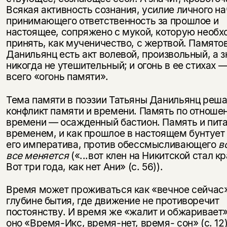
Всякая активность со­знания, усилие личного на
прини­мающего ответственность за прошлое и
настоящее, сопряжено с мукой, ко­торую необ
принять, как муче­ничество, с жертвой. Памято
Данильянц есть акт волевой, про­извольный, а з
никогда не уте­шительный; и огонь в ее стихах 
всего «огонь памяти».
Тема памяти в поэзии Татьяны Да­нильянц реша
конфликт памя­ти и времени. Память по отноше
времени — осажденный бастион. Па­мять и пит
временем, и как про­шлое в настоящем бунтует
его императива, против обессмысливаю­щего
в
все меняется
(«...вот клен на Никитской стал к
Вот три года, как нет Ани» (с. 56)).
Время может проживаться как «веч­ное сейчас»
глубине бытия, где дви­жение не противоречит
постоянству. И время же «жалит и обжаривает»,
оно «Время-Икс, время-нет, время- сон» (с. 12)