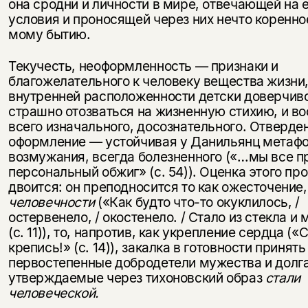
она сродни и личности в мире, отвечающей на 
условия и пронося­щей через них нечто коренное
мому бытию.
Текучесть, неоформленность — при­знаки и
благожелательного к человеку вещества жизни,
внутренней распо­ложенности детски доверчиво
страшно отозваться на жизненную стихию, и в
всего изначального, досознательного. Отверде
оформление — устойчивая у Данильянц метаф
возмужания, всегда бо­лезненного («…мы все 
пер­сональный обжиг» (с. 54)). Оценка этого пр
двоится: он преподно­сится то как ожесточение,
человечности
(«Как будто что-то окукли­лось, /
остервенело, / окостенело. / Стало из стекла и
(с. 11)), то, напротив, как укрепление сердца («
крепись!» (с. 14)), закалка в готовности принять
первостепенные добродетели мужества и долга
утверж­даемые через тихоновский образ
стали
человеческой.