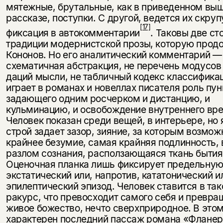
мятежные, бруталь­ные, как в приведенном вы
рассказе, поступки. С другой, ведется их скруп
[17]
фиксация в автокомментарии
. Таковы две с
традиции модер­нистской прозы, которую прод
Кононов. Но его аналитический ком­ментарий — 
схематичная аб­стракция, не перечень модусов 
даций мысли, не табличный кодекс классифика
играет в романах и новеллах писателя роль пун
задающего одним росчерком и дистан­цию, и
кульминацию, и освобождение внутреннего вр
Человек показан среди вещей, в интерьере, но
строй задает зазор, зияние, за которым возмо
крайнее безумие, са­мая крайняя подлинность, 
раз­лом сознания, расползающаяся ткань бытия
Оценочная планка лишь фик­сирует предельную
экстатиче­ский или, напротив, кататонический и
эпилептический эпизод. Человек ставится в так
ракурс, что превосхо­дит самого себя и превра
жи­вое божество, нечто сверхприродное. В это
характерен последний пассаж романа «Фланер»