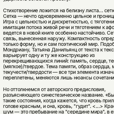
Стихотворение ложится на белизну листа... сетк
Сетка — нечто одновре­менно цельное и прони
Игра с цельностью и дискретностью, с тяготен
имитации потока живой речи и тяготением к аф
ведется в но­вой книге особенно настойчиво. С
связь, вынесенная наружу. Компактность опре
только форму, но и сам поэтический мир. Подо
Мондриану, Татьяна Данильянц от текста к текс
варьирует одну и ту же конструкцию из
перекрещивающихся линий: память, сердце, те
(мягкое)/твердое. Тема памяти, образ серд­ца, 
текучести/твердости — все три элемента изна
переплетены, меняются лишь нюансы сочетани
Но оттолкнемся от авторского пре­дисловия,
разъясняющего синестезическое название. «Б
такие со­стояния, когда кажется, что кровь прил
голове красным, и она, кровь, "гудит". <...> Кр
шум — это пребывание на "середине мира", в е