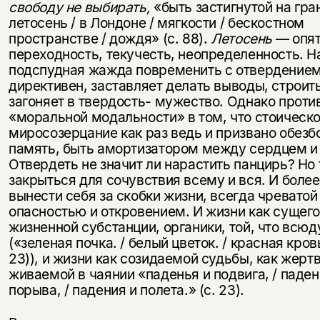
свободу не выбирать,
«быть застигнутой на гран
летосень / в Лондо­не / мягкости / бескостном
пространст­ве / дождя» (с. 88).
Летосень
— опя
переходность, текучесть, неопределен­ность. Н
подспудная жажда по­временить с отвердением
ди­рективен, заставляет делать выводы, строит
загоняет в твердость- мужество. Однако прот
«мо­ральной модальности» в том, что стои­ческ
миросозерцание как раз ведь и призвано обезб
память, быть амортизатором между сердцем и 
Отвердеть не значит ли нарастить панцирь? Но 
закрыться для сочувствия всему и вся. И более
вынести себя за скобки жизни, всегда чреватой
опасностью и откровением. И жизни как сущего
жизненной субстанции, органики, той, что всюд
(«зеленая почка. / белый цветок. / красная кровь
23)), и жизни как созидаемой судьбы, как жертв
живаемой в чаянии «паденья и подви­га, / паден
порыва, / падения и по­лета.» (с. 23).