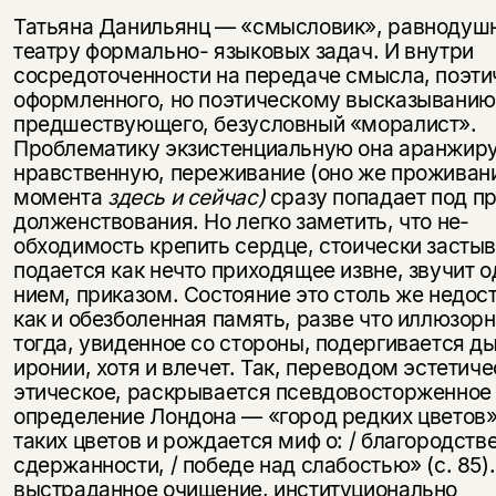
Татьяна Данильянц — «смысловик», равнодуш
театру формально- языковых задач. И внутри
сосредото­ченности на передаче смысла, поэти
оформленного, но поэтическому высказыванию
предшествующего, без­условный «моралист».
Проблематику экзистенциальную она аранжиру
нравственную, переживание (оно же проживан
момента
здесь и сейчас)
сразу попадает под п
должен­ствования. Но легко заметить, что не­
обходимость крепить сердце, стои­чески засты
подается как нечто приходящее извне, звучит о
нием, приказом. Состояние это столь же недос
как и обезболенная память, разве что иллюзорн
тогда, увиденное со стороны, подергивается д
иронии, хотя и влечет. Так, переводом эстетиче
этическое, раскрывается псевдовосторженное
определение Лондона — «город редких цветов»
таких цветов и рождается миф о: / благородстве
сдержаннос­ти, / победе над слабостью» (с. 85)
выстраданное очищение, институцио­нально