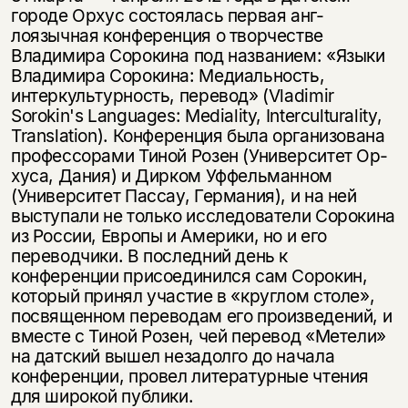
городе Орхус состоялась первая анг­
лоязычная конференция о творчестве
Владимира Сорокина под названием: «Языки
Владимира Сорокина: Медиальность,
интеркультурность, перевод» (Vladimir
Sorokin's Languages: Mediality, Interculturality,
Translation). Кон­ференция была организована
профессорами Тиной Розен (Университет Ор­
хуса, Дания) и Дирком Уффельманном
(Университет Пассау, Германия), и на ней
выступали не только исследователи Сорокина
из России, Европы и Америки, но и его
переводчики. В последний день к
конференции присоеди­нился сам Сорокин,
который принял участие в «круглом столе»,
посвя­щенном переводам его произведений, и
Этой книги временно
вместе с Тиной Розен, чей перевод «Метели»
на датский вышел незадолго до начала
нет в продаже.
Подписка на рассылку
конференции, провел ли­тературные чтения
для широкой публики.