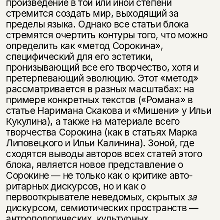
произведение в той или иной степени
стремится создать мир, выходящий за
пределы языка. Однако все статьи блока
стремятся очертить контуры того, что можно
определить как «метод Сорокина»,
специфический для его эстетики,
пронизывающий все его твор­чество, хотя и
претерпевающий эволюцию. Этот «метод»
рассматривается в разных масштабах: на
примере конкретных текстов («Романа» в
статье Наримана Скакова и «Мишени» у Ильи
Кукулина), а также на материале всего
творчества Сорокина (как в статьях Марка
Липовецкого и Ильи Ка­линина). Зоной, где
сходятся выводы авторов всех статей этого
блока, яв­ляется новое представление о
Сорокине — не только как о критике авто­
ритарных дискурсов, но и как о
первооткрывателе неведомых, скрытых
за
дискурсом, семиотических пространств —
антропологических, культур­ных,