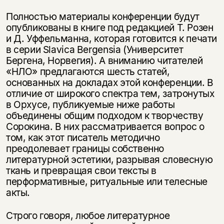
Вы можете подписаться на
Раз в неделю мы отправляем рассылку
уведомления, и при поступлении книги
о книгах и событиях «НЛО».
Полностью материалы конференции будут
на склад получить письмо на указанный
За подписку дарим промокод на
опубликованы в книге под редакцией Т. Розен
электронный адрес.
Эта книга
скидку 15%
и Д. Уффельманна, которая готовится к печати
в серии Slavica Bergensia (Университет
не предназначена для
Бергена, Норвегия). А вниманию читателей
несовершеннолетних
«НЛО» предлагаются шесть статей,
основанных на докладах этой конфе­ренции. В
Скажите, пожалуйста,
Я соглашаюсь с
Политикой конфиденциальности
отличие от широкого спектра тем, затронутых
вам уже исполнилось 18 лет?
Я соглашаюсь с
Политикой конфиденциальности
в Орхусе, публи­куемые ниже работы
объединены общим подходом к творчеству
Сороки­на. В них рассматривается вопрос о
подписаться
да
подписаться
том, как этот писатель методично
преодолевает границы собственно
нет, вернуться назад
литературной эстетики, разрывая словес­ную
ткань и превращая свои тексты в
перформативные, ритуальные или телесные
акты.
Строго говоря, любое литературное