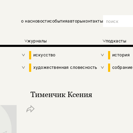
о нас
новости
события
авторы
контакты
журналы
подкасты
искусство
история
художественная словесность
собрание
Тименчик Ксения