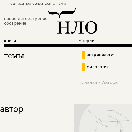
подписаться
связаться с нами
новое литературное
обозрение
книги
серии
темы
антропология
филология
Главная
/
Авторы
автор