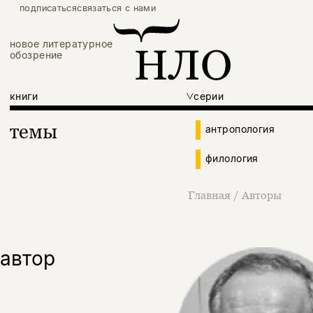
подписаться
связаться с нами
новое литературное
обозрение
книги
серии
темы
антропология
филология
Главная
/
Авторы
автор