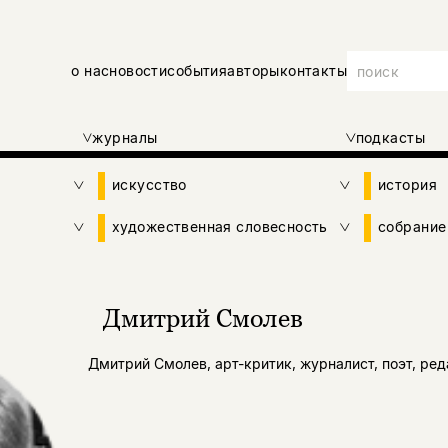
о нас
новости
события
авторы
контакты
журналы
подкасты
искусство
история
художественная словесность
собрание
Дмитрий Смолев
Дмитрий Смолев, арт-критик, журналист, поэт, ред