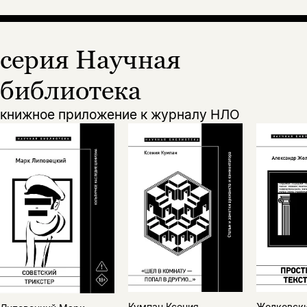
серия Научная
библиотека
книжное приложение к журналу НЛО
Жолковск
Кумпан Ксения