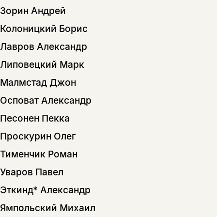
Зорин Андрей
Колоницкий Борис
Лавров Александр
Липовецкий Марк
Малмстад Джон
Осповат Александр
Песонен Пекка
Проскурин Олег
Тименчик Роман
Уваров Павел
Эткинд* Александр
Ямпольский Михаил