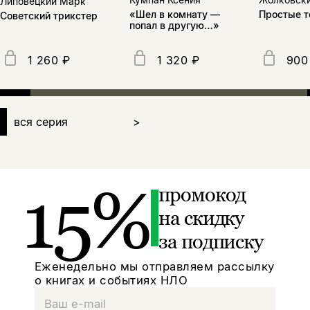
Липовецкий Марк
Простые т
«Шел в комнату —
Советский трикстер
попал в другую…»
1 260 ₽
1 320 ₽
900
вся серия
>
15%
промокод
на скидку
за подписку
Еженедельно мы отправляем рассылку
о книгах и событиях НЛО