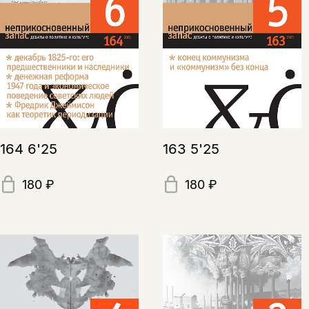
164 6'25
163 5'25
180 ₽
180 ₽
Этой книги временно
нет в продаже.
Подписка на рассылку