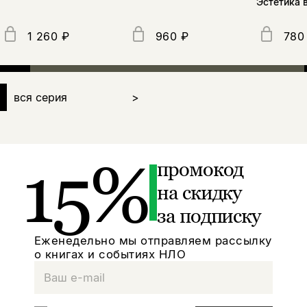
Эстетика 
1 260 ₽
960 ₽
780
вся серия
>
15%
промокод
на скидку
за подписку
Еженедельно мы отправляем рассылку
о книгах и событиях НЛО