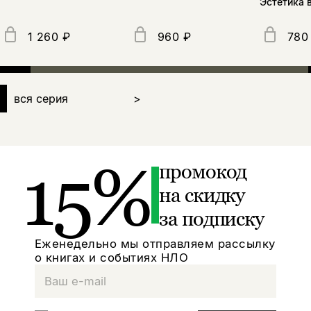
Эстетика 
1 260 ₽
960 ₽
780
вся серия
>
15%
промокод
на скидку
за подписку
Еженедельно мы отправляем рассылку
о книгах и событиях НЛО