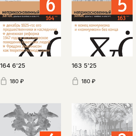
164 6'25
163 5'25
180 ₽
180 ₽
Этой книги временно
нет в продаже.
Подписка на рассылку