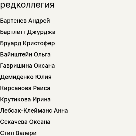
редколлегия
Бартенев Андрей
Бартлетт Джурджа
Бруард Кристофер
Вайнштейн Ольга
Гавришина Оксана
Демиденко Юлия
Кирсанова Раиса
Крутикова Ирина
Лебсак-Клейманс Анна
Секачева Оксана
Стил Валери