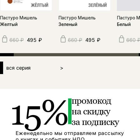
Пастуро Мишель
Пастуро Мишель
Пастуро 
Желтый
Зеленый
Белый
495 ₽
495 ₽
660 ₽
660 ₽
660 
вся серия
>
15%
промокод
на скидку
за подписку
Еженедельно мы отправляем рассылку
о книгах и событиях НЛО