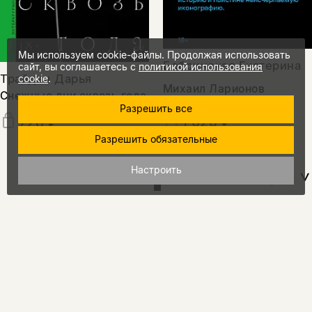
Мы используем cookie-файлы. Продолжая использовать
Бобринская Екатерина
сайт, вы соглашаетесь с
политикой использования
Трайден Дарья
cookie
.
Михаил Ларионов
Снежные дни сквозь года
Разрешить все
1 020 ₽
720 ₽
Разрешить обязательные
Настроить
показать еще
15%
промокод
на скидку
за подписку