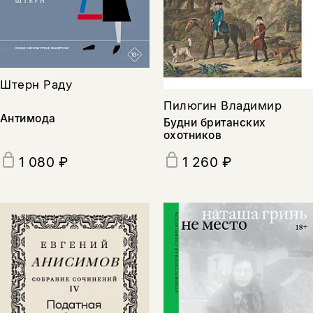
Штерн Раду
Пилюгин Владимир
Антимода
Будни британских
охотников
1 080 ₽
1 260 ₽