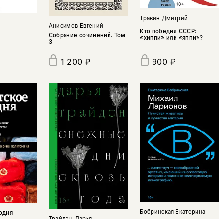
Травин Дмитрий
з
Анисимов Евгений
Кто победил СССР:
Собрание сочинений. Том
«хиппи» или «яппи»?
3
1 200 ₽
900 ₽
Бобринская Екатерина
одня
Трайден Дарья