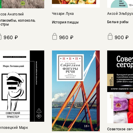
Аксой Эльбру
Чезари Лука
ясов Анатолий
атакомбы, колокола,
Белые рабы
История пиццы
остры
960 ₽
960 ₽
900 ₽
иповецкий Марк
Советское сег