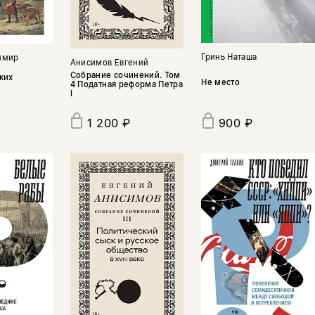
Гринь Наташа
имир
Анисимов Евгений
Собрание сочинений. Том
ких
Не место
4 Податная реформа Петра
I
1 200 ₽
900 ₽