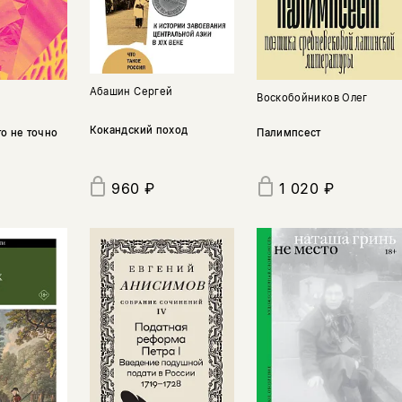
Абашин Сергей
Воскобойников Олег
Кокандский поход
Палимпсест
то не точно
1 020 ₽
960 ₽