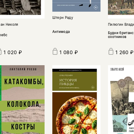
Штерн Раду
ран Николя
Пилюгин Влад
Антимода
Будни британс
лебс
охотников
1 020 ₽
1 260 ₽
1 080 ₽