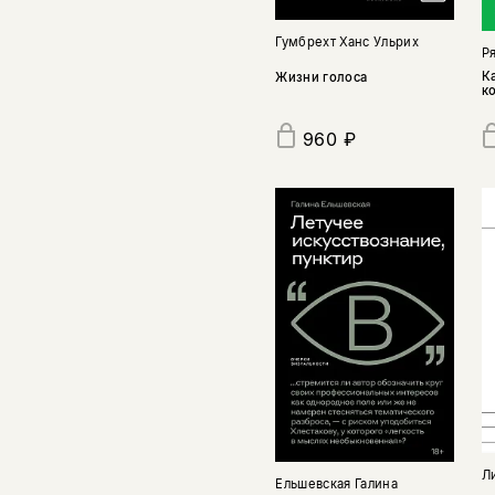
Гумбрехт Ханс Ульрих
Р
К
Жизни голоса
к
960 ₽
Л
Ельшевская Галина