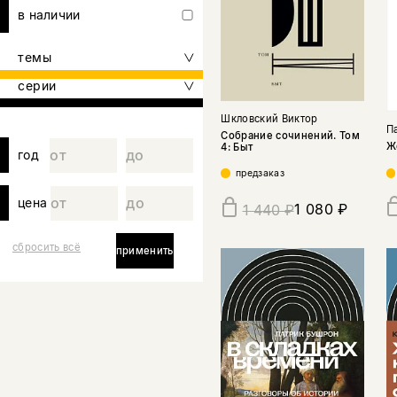
в наличии
темы
серии
Шкловский Виктор
П
Собрание сочинений. Том
Ж
4: Быт
год
предзаказ
цена
1 080 ₽
1 440 ₽
сбросить всё
применить