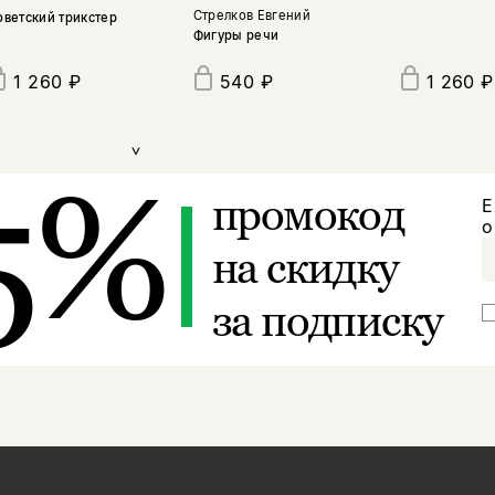
Стрелков Евгений
оветский трикстер
Фигуры речи
1 260 ₽
540 ₽
1 260 ₽
>
5%
промокод
Е
о
на скидку
за подписку