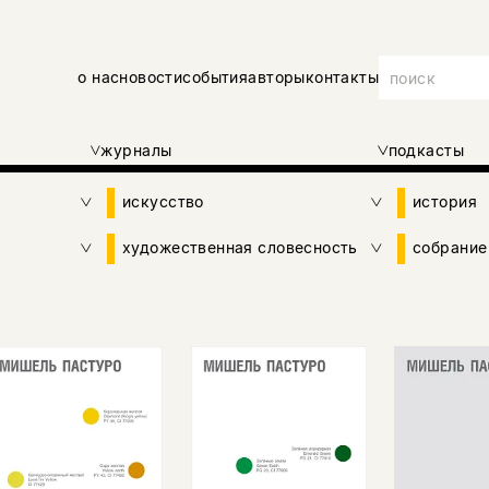
о нас
новости
события
авторы
контакты
журналы
подкасты
искусство
история
художественная словесность
собрание