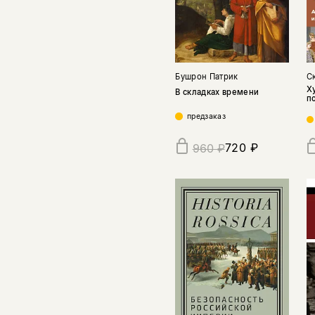
Бушрон Патрик
С
Х
В складках времени
п
предзаказ
720 ₽
960 ₽