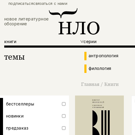
подписаться
связаться с нами
новое литературное
обозрение
книги
серии
темы
антропология
филология
Главная
/
Книги
бестселлеры
новинки
предзаказ