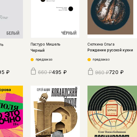
Сюткина Ольга
Пастуро Мишель
ль
Рождение русской кухни
Черный
предзаказ
предзаказ
95 ₽
495 ₽
720 ₽
660 ₽
960 ₽