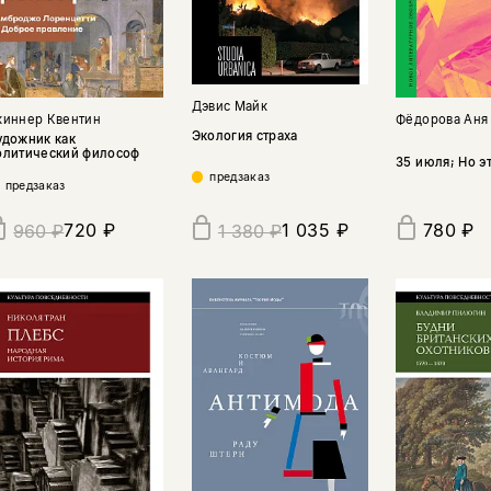
Дэвис Майк
киннер Квентин
Фёдорова Аня
Экология страха
удожник как
олитический философ
35 июля; Но э
предзаказ
предзаказ
720 ₽
1 035 ₽
780 ₽
960 ₽
1 380 ₽