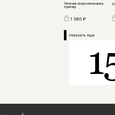
Летучее искусствознание,
С
пунктир
1 080 ₽
показать еще
1