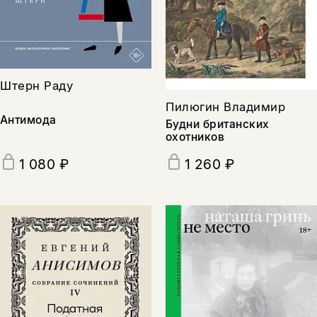
Штерн Раду
Пилюгин Владимир
Антимода
Будни британских
охотников
1 080 ₽
1 260 ₽