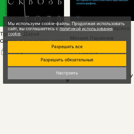
Мы используем cookie-файлы. Продолжая использовать
Бобринская Екатерина
сайт, вы соглашаетесь с
политикой использования
Трайден Дарья
cookie
.
Михаил Ларионов
Снежные дни сквозь года
Разрешить все
1 020 ₽
720 ₽
Разрешить обязательные
Настроить
показать еще
15%
промокод
на скидку
за подписку