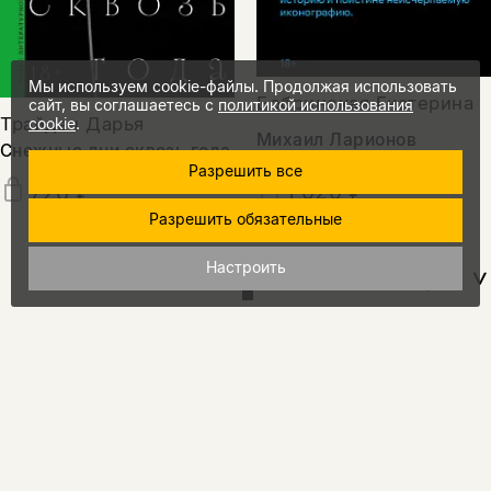
Мы используем cookie-файлы. Продолжая использовать
Бобринская Екатерина
сайт, вы соглашаетесь с
политикой использования
Трайден Дарья
cookie
.
Михаил Ларионов
Снежные дни сквозь года
Разрешить все
1 020 ₽
720 ₽
Разрешить обязательные
Настроить
показать еще
15%
промокод
на скидку
за подписку