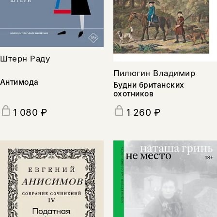
Штерн Раду
Пилюгин Владимир
Антимода
Будни британских
охотников
1 080 ₽
1 260 ₽