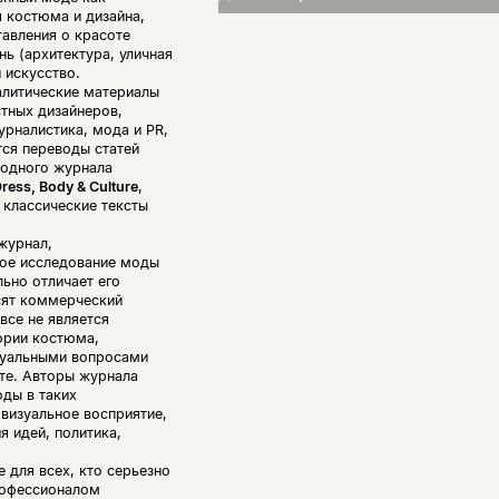
 костюма и дизайна,
тавления о красоте
нь (архитектура, уличная
 искусство.
алитические материалы
тных дизайнеров,
рналистика, мода и PR,
тся переводы статей
родного журнала
ress, Body & Culture
,
 классические тексты
журнал,
ное исследование моды
ьно отличает его
сят коммерческий
все не является
ории костюма,
туальными вопросами
те. Авторы журнала
ды в таких
 визуальное восприятие,
я идей, политика,
 для всех, кто серьезно
рофессионалом