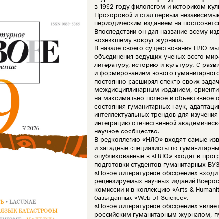
в 1992 году филологом и историком ку
Прохоровой и стал первым независимы
периодическим изданием на постсоветс
Впоследствии он дал название всему из
возникшему вокруг журнала.
В начале своего существования НЛО мы
объединения ведущих ученых всего мир
литературу, историю и культуру. С раз
и формированием нового гуманитарного
постоянно расширял спектр своих задач 
междисциплинарным изданием, ориент
на максимально полное и объективное 
состояния гуманитарных наук, адаптац
интеллектуальных трендов для изучения
интеграцию отечественной академическ
научное сообщество.
В редколлегию «НЛО» входят самые изв
и западные специалисты по гуманитарн
опубликованные в «НЛО» входят в прог
подготовки студентов гуманитарных ВУЗ
«Новое литературное обозрение» входит
рецензируемых научных изданий Всерос
комиссии и в коллекцию «Arts & Humani
базы данных «Web of Science».
«Новое литературное обозрение» являе
российским гуманитарным журналом, п