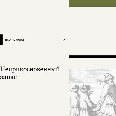
все номера
>
Неприкосновенный
запас