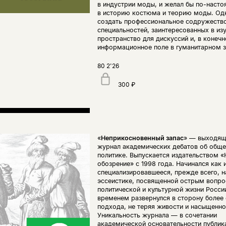
в индустрии моды, и желал бы по-наст
в историю костюма и теорию моды. Одн
создать профессиональное содружество
специальностей, заинтересованных в из
пространство для дискуссий и, в конечн
информационное поле в гуманитарном з
80 2'26
300 ₽
«
Неприкосновенный запас
» — выходящи
журнал академических дебатов об общес
политике. Выпускается издательством «
обозрение» с 1998 года. Начинался как 
специализировавшееся, прежде всего, н
эссеистике, посвященной острым вопр
политической и культурной жизни России
временем развернулся в сторону более 
подхода, не теряя живости и насыщенно
Уникальность журнала — в сочетании
академической основательности публик