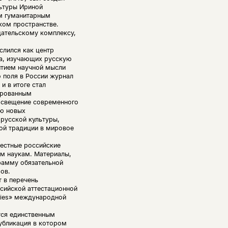
льтуры Ириной
м гуманитарным
ком пространстве.
дательскому комплексу,
слился как центр
а, изучающих русскую
витием научной мысли
 поля в России журнал
и в итоге стал
ированным
освещение современного
ию новых
 русской культуры,
ой традиции в мировое
естные российские
ым наукам. Материалы,
рамму обязательной
ов.
 в перечень
сийской аттестационной
ties» международной
тся единственным
убликация в котором