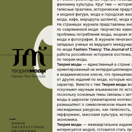
феномену культуры. Круг тем — история
телесные практики, исторические предс
и модной фигуре, мода и городская жиз
мода, кафе, маршруты шопинга), мода и
На страницах журнала представлены ан
по современной моде: творчество извес
проблемы потребления моды, модная жу
мода и фотография. В журнале печатаю
западных ученых из ведущего междуна
по моде
Fashion Theory: The Journal of D
работы российских историков костюма,
по теории моды.
Теория моды
— единственный в стране 
ориентированный на интердисциплинар
в академическом ключе, что принципиал
от других изданий по моде, которые но
характер. Вместе с тем
Теория моды
во
«скучным» научным альманахом по ист
поскольку основные темы связаны с ак
моды в широком гуманитарном контекс
размышляют о символическом языке мо
неожиданных ракурсах, как телесность,
перформанс, массовая культура, истори
экономика.
Теория моды
— ежеквартальное издание
интересуется модой, готовится стать п