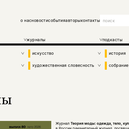
о нас
новости
события
авторы
контакты
журналы
подкасты
искусство
история
художественная словесность
собрание
лы
Журнал
Теория моды: одежда, тело, кул
в России гуманитарный журнал, посвящ