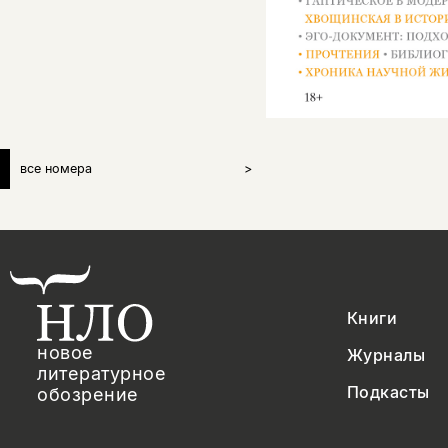
все номера
>
Книги
новое
Журналы
литературное
Подкасты
обозрение