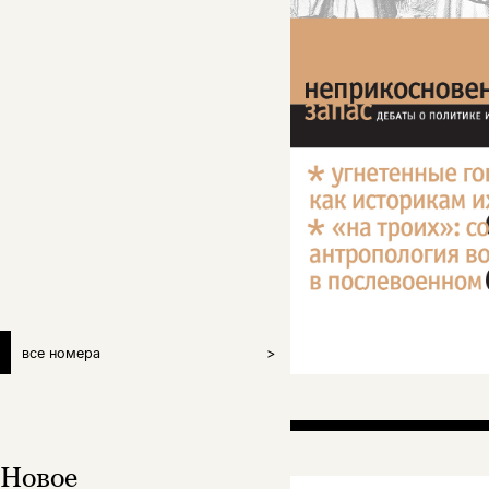
все номера
>
Новое