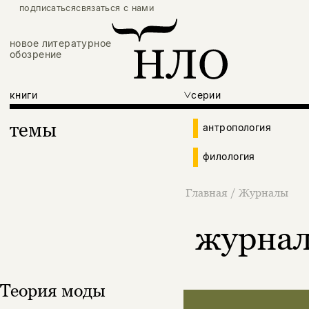
подписаться
связаться с нами
новое литературное
обозрение
книги
серии
темы
антропология
филология
Главная
/
Журналы
журна
Теория моды