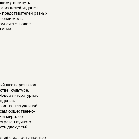
оящему вникнуть
а из целей издания —
 представителей разных
учении моды,
ом счете, новое
нании.
й шесть раз в год
тве, культуре,
Новое литературное
издание,
а интеллектуальной
осам общественно-
 и мира; со
строго научного
сти дискуссий.
аций с их доступностью