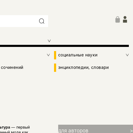
социальные науки
 сочинений
энциклопедии, словари
ьтура
— первый
для авторов
>
енный моде как