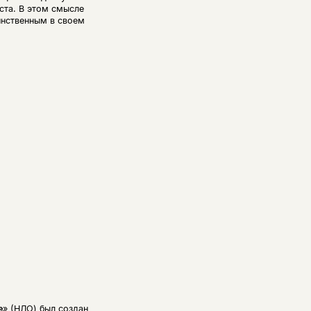
ста. В этом смысле
инственным в своем
е
» (НЛО) был создан