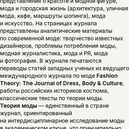
представления о красоте и модной фигуре,
мода и городская жизнь (архитектура, уличная
мода, кафе, маршруты шопинга), мода
и искусство. На страницах журнала
представлены аналитические материалы
по современной моде: творчество известных
дизайнеров, проблемы потребления моды,
модная журналистика, мода и PR, мода
и фотография. В журнале печатаются
переводы статей западных ученых из ведущего
международного журнала по моде
Fashion
Theory: The Journal of Dress, Body & Culture
,
работы российских историков костюма,
классические тексты по теории моды.
Теория моды
— единственный в стране
журнал, ориентированный
на интердисциплинарное исследование моды
в академическом ключе, что принципиально