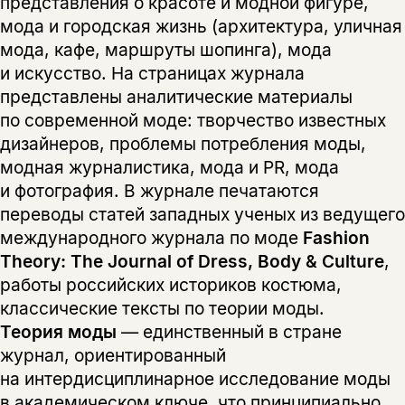
представления о красоте и модной фигуре,
мода и городская жизнь (архитектура, уличная
мода, кафе, маршруты шопинга), мода
и искусство. На страницах журнала
представлены аналитические материалы
по современной моде: творчество известных
дизайнеров, проблемы потребления моды,
модная журналистика, мода и PR, мода
и фотография. В журнале печатаются
переводы статей западных ученых из ведущего
международного журнала по моде
Fashion
Theory: The Journal of Dress, Body & Culture
,
работы российских историков костюма,
классические тексты по теории моды.
Теория моды
— единственный в стране
журнал, ориентированный
на интердисциплинарное исследование моды
в академическом ключе, что принципиально