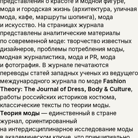
представления о красоте и модной фигуре,
мода и городская жизнь (архитектура, уличная
мода, кафе, маршруты шопинга), мода
и искусство. На страницах журнала
представлены аналитические материалы
по современной моде: творчество известных
дизайнеров, проблемы потребления моды,
модная журналистика, мода и PR, мода
и фотография. В журнале печатаются
переводы статей западных ученых из ведущего
международного журнала по моде
Fashion
Theory: The Journal of Dress, Body & Culture
,
работы российских историков костюма,
классические тексты по теории моды.
Теория моды
— единственный в стране
журнал, ориентированный
на интердисциплинарное исследование моды
в академическом ключе, что принципиально