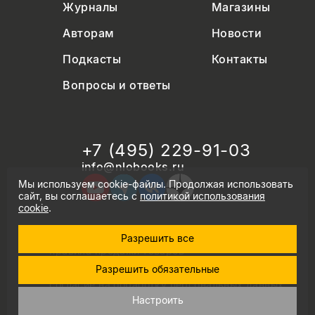
Журналы
Магазины
Авторам
Новости
Подкасты
Контакты
Вопросы и ответы
+7 (495) 229-91-03
info@nlobooks.ru
Мы используем cookie-файлы. Продолжая использовать
сайт, вы соглашаетесь с
политикой использования
cookie
.
Разрешить все
© Новое литературное обозрение. 2026
правила продажи товаров
политика в области персональных данных
Разрешить обязательные
политика использования cookie
согласие на обработку персональных данных
дизайн Дмитрия Черногаева
Настроить
разработка и запуск: