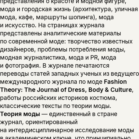
представления о красоте и модной фигуре,
мода и городская жизнь (архитектура, уличная
мода, кафе, маршруты шопинга), мода
и искусство. На страницах журнала
представлены аналитические материалы
по современной моде: творчество известных
дизайнеров, проблемы потребления моды,
модная журналистика, мода и PR, мода
и фотография. В журнале печатаются
переводы статей западных ученых из ведущего
международного журнала по моде
Fashion
Theory: The Journal of Dress, Body & Culture
,
работы российских историков костюма,
классические тексты по теории моды.
Теория моды
— единственный в стране
журнал, ориентированный
на интердисциплинарное исследование моды
в академическом ключе, что принципиально