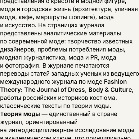
представления о красоте и модной фигуре,
мода и городская жизнь (архитектура, уличная
мода, кафе, маршруты шопинга), мода
и искусство. На страницах журнала
представлены аналитические материалы
по современной моде: творчество известных
дизайнеров, проблемы потребления моды,
модная журналистика, мода и PR, мода
и фотография. В журнале печатаются
переводы статей западных ученых из ведущего
международного журнала по моде
Fashion
Theory: The Journal of Dress, Body & Culture
,
работы российских историков костюма,
классические тексты по теории моды.
Теория моды
— единственный в стране
журнал, ориентированный
на интердисциплинарное исследование моды
в академическом ключе, что принципиально