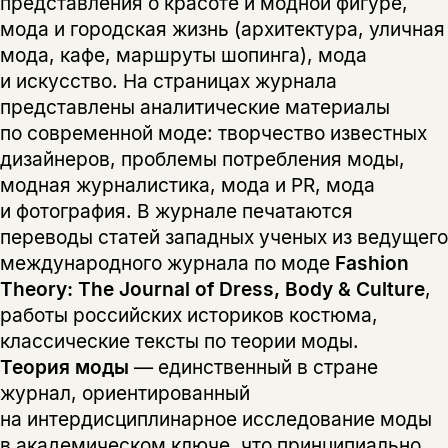
представления о красоте и модной фигуре,
мода и городская жизнь (архитектура, уличная
мода, кафе, маршруты шопинга), мода
и искусство. На страницах журнала
представлены аналитические материалы
по современной моде: творчество известных
дизайнеров, проблемы потребления моды,
модная журналистика, мода и PR, мода
и фотография. В журнале печатаются
переводы статей западных ученых из ведущего
международного журнала по моде
Fashion
Theory: The Journal of Dress, Body & Culture
,
работы российских историков костюма,
классические тексты по теории моды.
Теория моды
— единственный в стране
журнал, ориентированный
на интердисциплинарное исследование моды
в академическом ключе, что принципиально