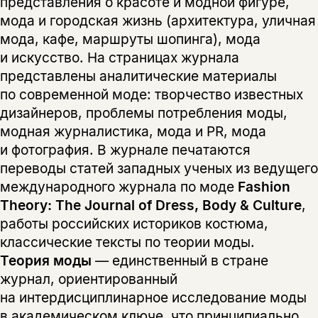
представления о красоте и модной фигуре,
мода и городская жизнь (архитектура, уличная
мода, кафе, маршруты шопинга), мода
и искусство. На страницах журнала
представлены аналитические материалы
по современной моде: творчество известных
дизайнеров, проблемы потребления моды,
модная журналистика, мода и PR, мода
и фотография. В журнале печатаются
переводы статей западных ученых из ведущего
международного журнала по моде
Fashion
Theory: The Journal of Dress, Body & Culture
,
работы российских историков костюма,
классические тексты по теории моды.
Теория моды
— единственный в стране
журнал, ориентированный
на интердисциплинарное исследование моды
в академическом ключе, что принципиально