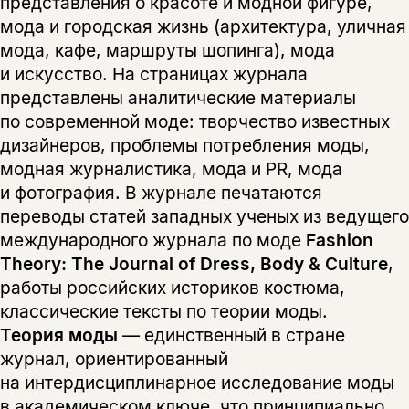
представления о красоте и модной фигуре,
мода и городская жизнь (архитектура, уличная
мода, кафе, маршруты шопинга), мода
и искусство. На страницах журнала
представлены аналитические материалы
по современной моде: творчество известных
дизайнеров, проблемы потребления моды,
модная журналистика, мода и PR, мода
и фотография. В журнале печатаются
переводы статей западных ученых из ведущего
международного журнала по моде
Fashion
Theory: The Journal of Dress, Body & Culture
,
работы российских историков костюма,
классические тексты по теории моды.
Теория моды
— единственный в стране
журнал, ориентированный
на интердисциплинарное исследование моды
в академическом ключе, что принципиально