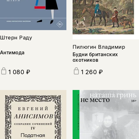
Штерн Раду
Пилюгин Владимир
Антимода
Будни британских
охотников
1 080 ₽
1 260 ₽