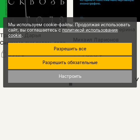
Мы используем cookie-файлы. Продолжая использовать
Бобринская Екатерина
сайт, вы соглашаетесь с
политикой использования
Трайден Дарья
cookie
.
Михаил Ларионов
Снежные дни сквозь года
Разрешить все
1 020 ₽
720 ₽
Разрешить обязательные
Настроить
показать еще
15%
промокод
на скидку
за подписку