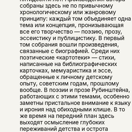
собраны здесь не по привычному
хронологическому или жанровому
принципу: каждый том объединяет одна
тема или концепция, пронизывающая
все его творчество — поэзию, прозу,
эссеистику и публицистику. В первый
том собрания вошли произведения,
связанные с биографией. Среди них
поэтические «картотеки» — стихи,
написанные на библиографических
карточках, мемуаристика и эссе,
обращенные к личному детскому
опыту, советским годам, прошлому
вообще. В поэзии и прозе Рубинштейна,
работающих с этими темами, особенно
заметны пристальное внимание к языку
и ирония над обиходными клише. В то
же время на передний план здесь
Этой книги временно
выходят осмысление глубоких
нет в продаже.
Подписка на рассылку
переживаний детства и острота