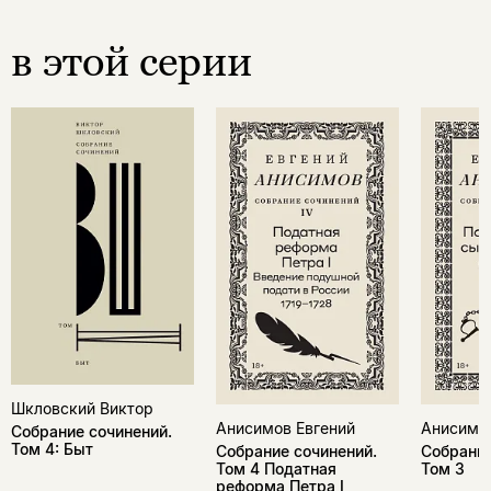
в этой серии
Шкловский Виктор
Анисимов Евгений
Анисимов
Собрание сочинений.
Том 4: Быт
Собрание сочинений.
Собрание
Том 4 Податная
Том 3
реформа Петра I