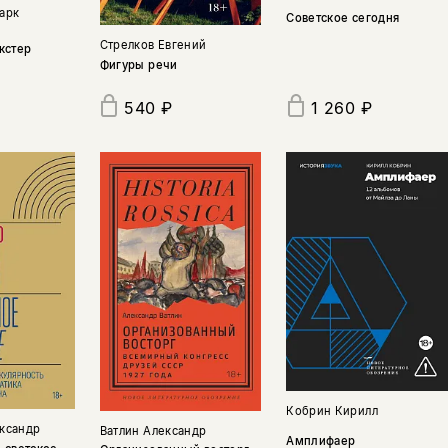
арк
Советское сегодня
Стрелков Евгений
кстер
Фигуры речи
540 ₽
1 260 ₽
Кобрин Кирилл
ксандр
Ватлин Александр
Амплифаер