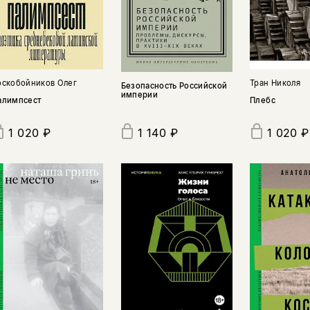
Тран Николя
оскобойников Олег
Безопасность Российской
империи
Плебс
алимпсест
1 020 ₽
1 140 ₽
1 020 ₽