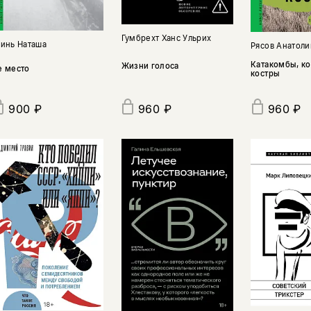
Гумбрехт Ханс Ульрих
ринь Наташа
Рясов Анатоли
Катакомбы, ко
Жизни голоса
е место
костры
960 ₽
960 ₽
900 ₽