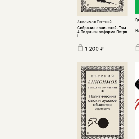
Г
Анисимов Евгений
Собрание сочинений. Том
Н
4 Податная реформа Петра
I
1 200 ₽