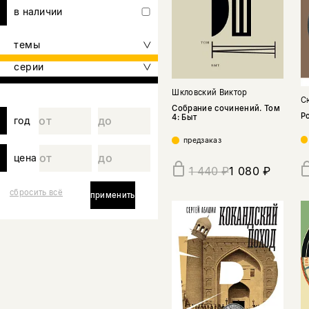
в наличии
темы
серии
Шкловский Виктор
С
Собрание сочинений. Том
Р
4: Быт
год
предзаказ
цена
1 080 ₽
1 440 ₽
сбросить всё
применить