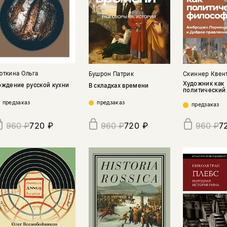
юткина Ольга
Бушрон Патрик
Скиннер Квен
Художник как
ождение русской кухни
В складках времени
политический
предзаказ
предзаказ
предзаказ
720 ₽
720 ₽
7
960 ₽
960 ₽
960 ₽