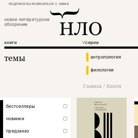
подписаться
связаться с нами
новое литературное
обозрение
книги
серии
темы
антропология
филология
Главная
/
Книги
бестселлеры
новинки
предзаказ