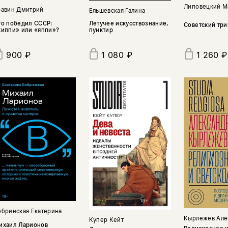
Липовецкий М
равин Дмитрий
Ельшевская Галина
то победил СССР:
Летучее искусствознание,
Советский три
хиппи» или «яппи»?
пунктир
1 260 ₽
900 ₽
1 080 ₽
обринская Екатерина
Кырлежев Але
Купер Кейт
ихаил Ларионов