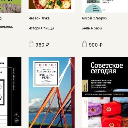
Аксой Эльбруз
Чезари Лука
й
локола,
Белые рабы
История пиццы
960 ₽
900 ₽