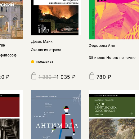
Дэвис Майк
тин
Фёдорова Аня
Экология страха
 философ
35 июля; Но это не точно
предзаказ
20 ₽
1 035 ₽
780 ₽
1 380 ₽