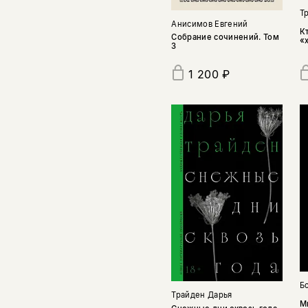
Т
Анисимов Евгений
К
Собрание сочинений. Том
«
3
1 200 ₽
Б
Трайден Дарья
М