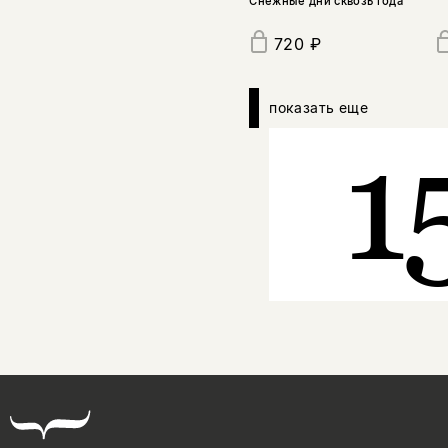
Снежные дни сквозь года
720 ₽
показать еще
1