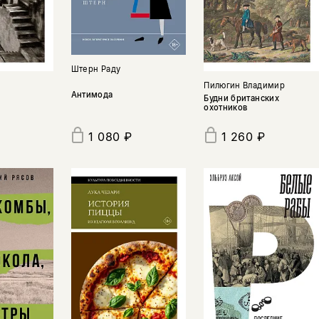
Штерн Раду
Пилюгин Владимир
Антимода
Будни британских
охотников
1 080 ₽
1 260 ₽