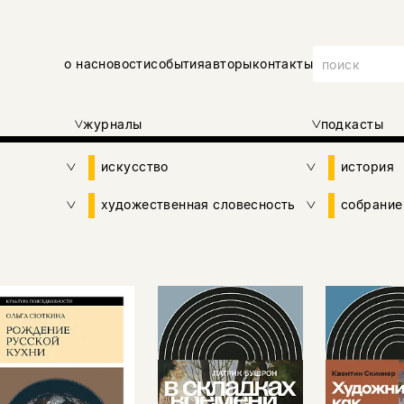
о нас
новости
события
авторы
контакты
журналы
подкасты
искусство
история
художественная словесность
собрание