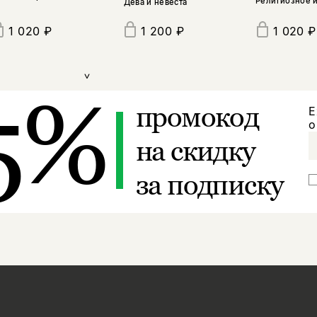
Религиозное и
Дева и невеста
1 020 ₽
1 020 ₽
1 200 ₽
>
5%
промокод
Е
о
на скидку
за подписку