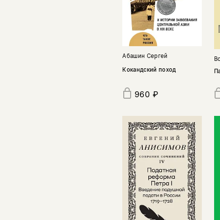
Абашин Сергей
В
Кокандский поход
П
960 ₽