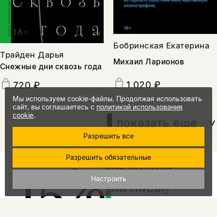
Бобринская Екатерина
Трайден Дарья
Михаил Ларионов
Снежные дни сквозь года
1 020 ₽
720 ₽
Мы используем cookie-файлы. Продолжая использовать
сайт, вы соглашаетесь с
политикой использования
cookie
.
показать еще
Разрешить все
Разрешить обязательные
15%
промокод
Настроить
на скидку
за подписку