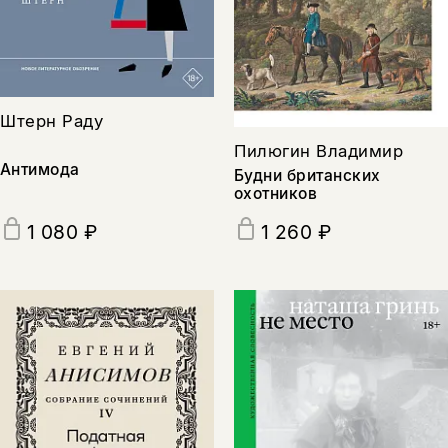
Штерн Раду
Пилюгин Владимир
Антимода
Будни британских
охотников
1 080 ₽
1 260 ₽