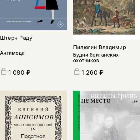
Штерн Раду
Пилюгин Владимир
Антимода
Будни британских
охотников
1 080 ₽
1 260 ₽