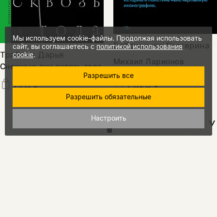
Мы используем cookie-файлы. Продолжая использовать
Бобринская Екатерина
сайт, вы соглашаетесь с
политикой использования
Трайден Дарья
cookie
.
Михаил Ларионов
Снежные дни сквозь года
Разрешить все
1 020 ₽
720 ₽
Разрешить обязательные
Настроить
показать еще
15%
промокод
на скидку
за подписку