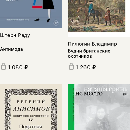
Штерн Раду
Пилюгин Владимир
Антимода
Будни британских
охотников
1 080 ₽
1 260 ₽