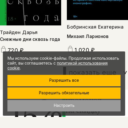
Бобринская Екатерина
Трайден Дарья
Михаил Ларионов
Снежные дни сквозь года
1 020 ₽
720 ₽
Мы используем cookie-файлы. Продолжая использовать
сайт, вы соглашаетесь с
политикой использования
cookie
.
показать еще
Разрешить все
Разрешить обязательные
15%
промокод
Настроить
на скидку
за подписку