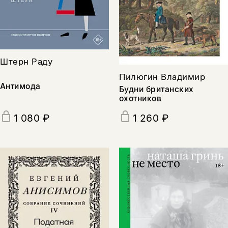
Штерн Раду
Пилюгин Владимир
Антимода
Будни британских
охотников
1 080 ₽
1 260 ₽