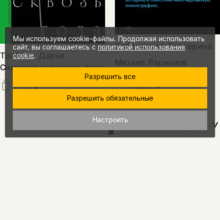
Мы используем cookie-файлы. Продолжая использовать
Бобринская Екатерина
сайт, вы соглашаетесь с
политикой использования
Трайден Дарья
cookie
.
Михаил Ларионов
Снежные дни сквозь года
Разрешить все
1 020 ₽
720 ₽
Разрешить обязательные
Настроить
показать еще
15%
промокод
на скидку
за подписку