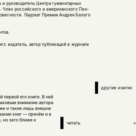
ы и руководитель Центра гуманитарных
. Член российского и американского Пен-
овесности. Лауреат Премии Андрея Белого
нтов.
ст, издатель, автор публикаций в журнале
другие книги
v
 первой его книге. В ней
 таковым внимание автора
кже и такие лишь внешне
вание книг — причём и в
, но зато ближе к
читать
>