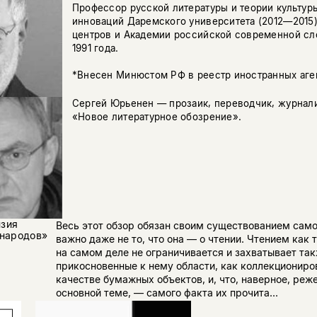
Профессор русской литературы и теории культур
инноваций Даремского университета (2012—2015)
центров и Академии российской современной сл
1991 года.
*Внесен Минюстом РФ в реестр иностранных аге
Сергей Юрьенен — прозаик, переводчик, журнали
«Новое литературное обозрение».
нзия
Весь этот обзор обязан своим существованием самой
 народов»
важно даже не то, что она — о чтении. Чтением как
на самом деле не ограничивается и захватывает та
прикосновенные к нему области, как коллекциониро
качестве бумажных объектов, и, что, наверное, реже
основной теме, — самого факта их прочита...