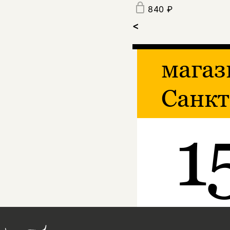
840 ₽
<
магаз
Санкт
1