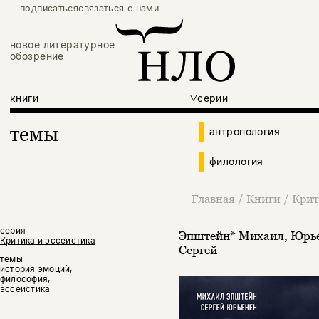
подписаться
связаться с нами
новое литературное
обозрение
книги
серии
темы
антропология
филология
Главная
/
Книги
/
Крит
серия
Эпштейн* Михаил
,
Юрь
Критика и эссеистика
Сергей
темы
история эмоций,
философия,
эссеистика