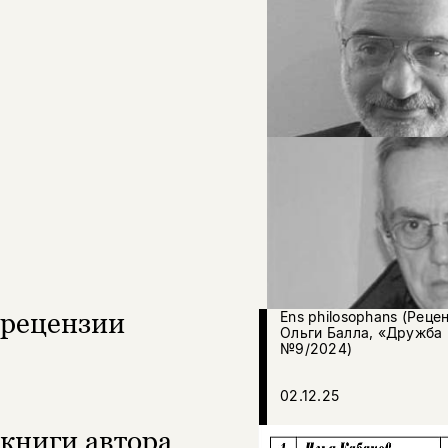
рецензии
Ens philosophans (Реце
Ольги Балла, «Дружба
№9/2024)
02.12.25
книги автора