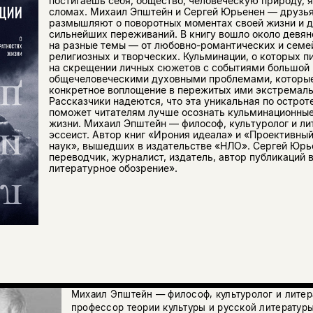
постигаешь себя, общество, человеческую природу, я
сломах. Михаил Эпштейн и Сергей Юрьенен — друзь
размышляют о поворотных моментах своей жизни и 
сильнейших переживаний. В книгу вошло около девян
на разные темы — от любовно-романтических и семе
религиозных и творческих. Кульминации, о которых п
на скрещении личных сюжетов с событиями большой 
общечеловеческими духовными проблемами, которые
конкретное воплощение в пережитых ими экстремаль
Рассказчики надеются, что эта уникальная по острот
поможет читателям лучше осознать кульминационны
жизни. Михаил Эпштейн — философ, культуролог и лит
эссеист. Автор книг «Ирония идеала» и «Проективны
наук», вышедших в издательстве «НЛО». Сергей Юрь
переводчик, журналист, издатель, автор публикаций 
литературное обозрение».
Михаил Эпштейн — философ, культуролог и литер
профессор теории культуры и русской литературы