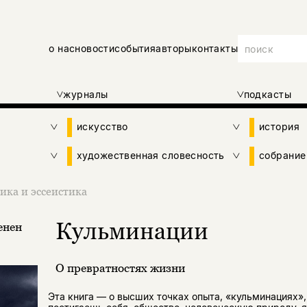
о нас
новости
события
авторы
контакты
журналы
подкасты
искусство
история
художественная словесность
собрание
ика и эссеистика
Кульминации
енен
О превратностях жизни
Эта книга — о высших точках опыта, «кульминациях»,