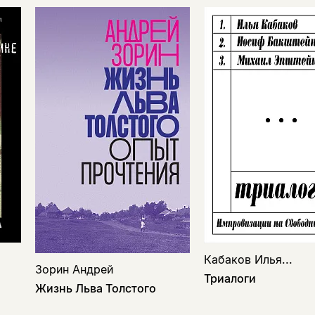
Кабаков Илья...
Зорин Андрей
Триалоги
Жизнь Льва Толстого