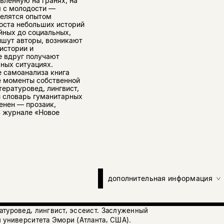
вленную на гранях, на
я с молодости —
делятся опытом
оста небольших историй
йных до социальных,
ишут авторы, возникают
истории и
 вдруг получают
ных ситуациях.
е самоанализа книга
е моменты собственной
ературовед, лингвист,
й словарь гуманитарных
енен — прозаик,
в журнале «Новое
дополнительная информация
атуровед, лингвист, эссеист. Заслуженный
 университета Эмори (Атланта, США).