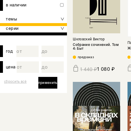
в наличии
темы
серии
Шкловский Виктор
П
Собрание сочинений. Том
Ж
4: Быт
год
предзаказ
цена
1 080 ₽
1 440 ₽
сбросить всё
применить