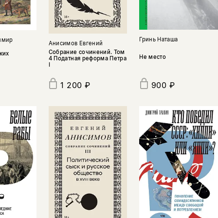
Гринь Наташа
имир
Анисимов Евгений
Собрание сочинений. Том
ких
Не место
4 Податная реформа Петра
I
1 200 ₽
900 ₽