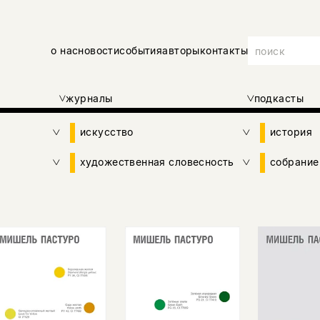
о нас
новости
события
авторы
контакты
журналы
подкасты
искусство
история
художественная словесность
собрание