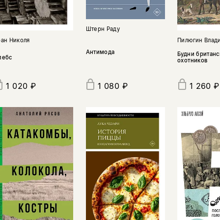
Штерн Раду
ран Николя
Пилюгин Влад
Антимода
Будни британс
лебс
охотников
1 020 ₽
1 260 ₽
1 080 ₽