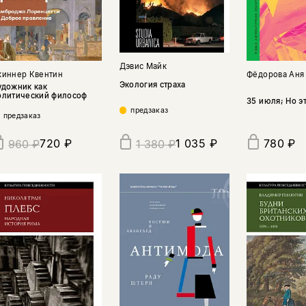
Дэвис Майк
киннер Квентин
Фёдорова Аня
Экология страха
удожник как
олитический философ
35 июля; Но э
предзаказ
предзаказ
720 ₽
1 035 ₽
780 ₽
960 ₽
1 380 ₽