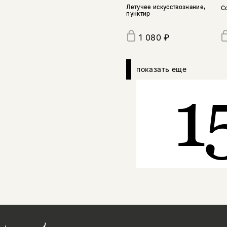
Летучее искусствознание,
С
пунктир
1 080 ₽
показать еще
1