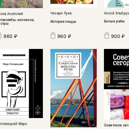
Аксой Эльбру
Чезари Лука
ясов Анатолий
атакомбы, колокола,
Белые рабы
История пиццы
остры
960 ₽
960 ₽
900 ₽
иповецкий Марк
Советское сег