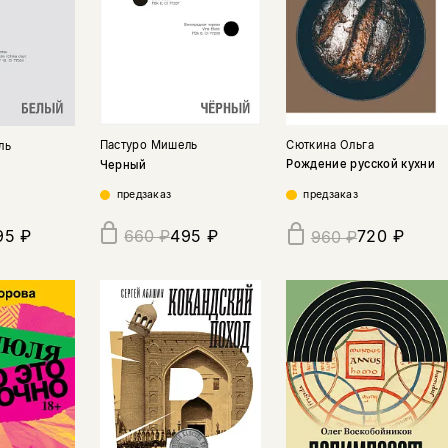
Сюткина Ольга
Пастуро Мишель
ль
Рождение русской кухни
Черный
предзаказ
предзаказ
95 ₽
495 ₽
720 ₽
660 ₽
960 ₽