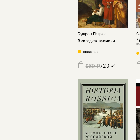
Бушрон Патрик
С
Х
В складках времени
п
предзаказ
720 ₽
960 ₽