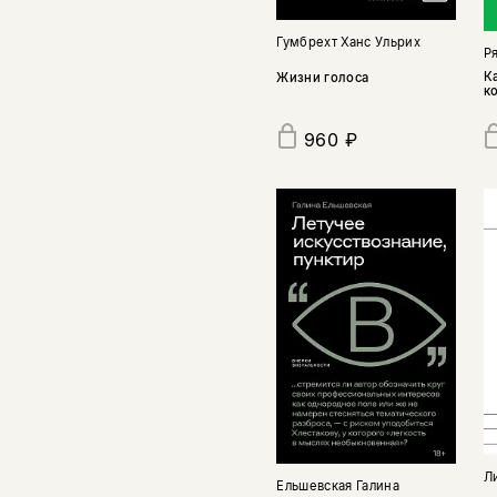
Гумбрехт Ханс Ульрих
Р
К
Жизни голоса
к
960 ₽
Л
Ельшевская Галина