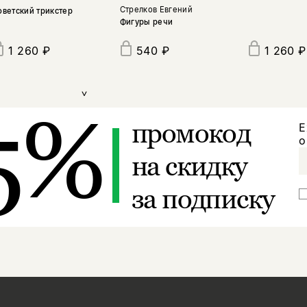
Стрелков Евгений
оветский трикстер
Фигуры речи
1 260 ₽
540 ₽
1 260 ₽
>
5%
промокод
Е
о
на скидку
за подписку