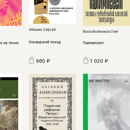
Абашин Сергей
Воскобойников Олег
Кокандский поход
Палимпсест
то не точно
1 020 ₽
960 ₽