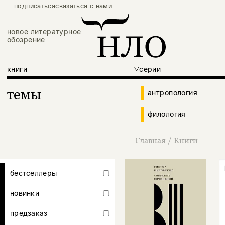
подписаться
связаться с нами
новое литературное
обозрение
книги
серии
темы
антропология
филология
Главная
/
Книги
бестселлеры
новинки
предзаказ