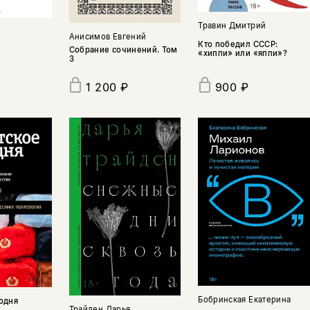
Травин Дмитрий
з
Анисимов Евгений
Кто победил СССР:
Собрание сочинений. Том
«хиппи» или «яппи»?
3
1 200 ₽
900 ₽
Бобринская Екатерина
одня
Трайден Дарья