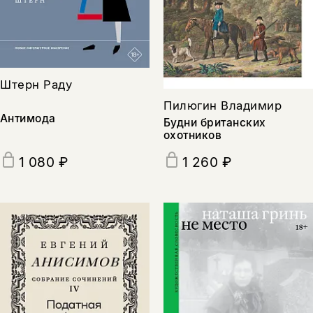
Штерн Раду
Пилюгин Владимир
Антимода
Будни британских
охотников
1 080 ₽
1 260 ₽