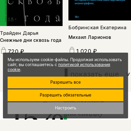
Бобринская Екатерина
Трайден Дарья
Михаил Ларионов
Снежные дни сквозь года
1 020 ₽
720 ₽
Мы используем cookie-файлы. Продолжая использовать
сайт, вы соглашаетесь с
политикой использования
cookie
.
показать еще
Разрешить все
Разрешить обязательные
15%
промокод
Настроить
на скидку
за подписку