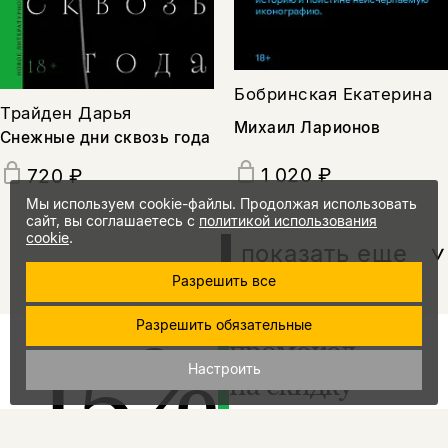
Бобринская Екатерина
Трайден Дарья
Михаил Ларионов
Снежные дни сквозь года
1 020 ₽
720 ₽
Мы используем cookie-файлы. Продолжая использовать
сайт, вы соглашаетесь с
политикой использования
cookie
.
показать еще
Разрешить все
Разрешить обязательные
15%
промокод
Настроить
на скидку
за подписку