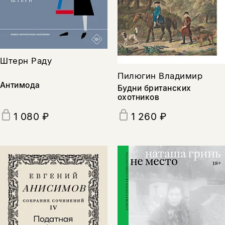
Штерн Раду
Пилюгин Владимир
Антимода
Будни британских
охотников
1 080 ₽
1 260 ₽