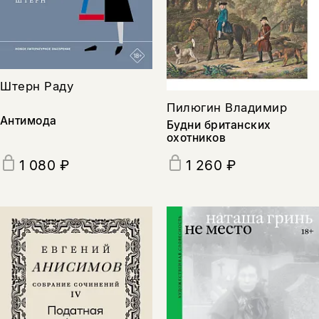
Штерн Раду
Пилюгин Владимир
Антимода
Будни британских
охотников
1 080 ₽
1 260 ₽