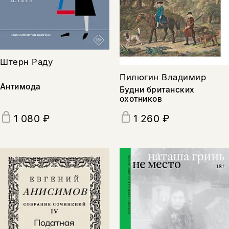
Штерн Раду
Пилюгин Владимир
Антимода
Будни британских
охотников
1 080 ₽
1 260 ₽