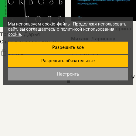
Мы используем cookie-файлы. Продолжая использовать
Бобринская Екатерина
сайт, вы соглашаетесь с
политикой использования
Трайден Дарья
cookie
.
Михаил Ларионов
Снежные дни сквозь года
Разрешить все
1 020 ₽
720 ₽
Разрешить обязательные
Настроить
показать еще
15%
промокод
на скидку
за подписку