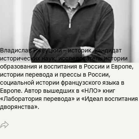
подписаться
да
подписаться
Поделиться
нет, вернуться назад
Копировать
Вконтакте
Телеграм
Дзен
Владислав Ржеуцкий – историк, кандидат
ссылку
исторических наук, исследователь истории
образования и воспитания в России и Европе,
истории перевода и прессы в России,
социальной истории французского языка в
Европе. Автор вышедших в «НЛО» книг
«Лаборатория перевода» и «Идеал воспитания
дворянства».