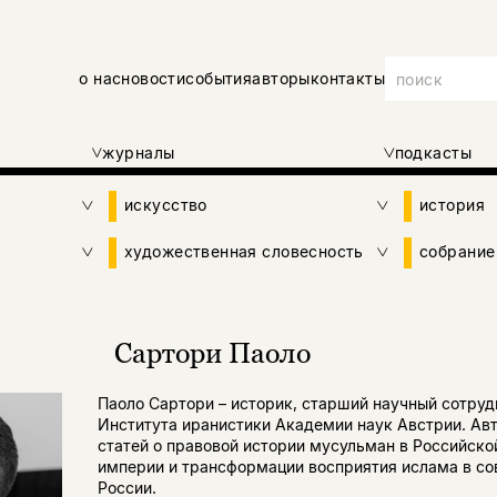
о нас
новости
события
авторы
контакты
журналы
подкасты
искусство
история
художественная словесность
собрание
Сартори Паоло
Паоло Сартори – историк, старший научный сотруд
Института иранистики Академии наук Австрии. Авт
статей о правовой истории мусульман в Российско
империи и трансформации восприятия ислама в со
России.