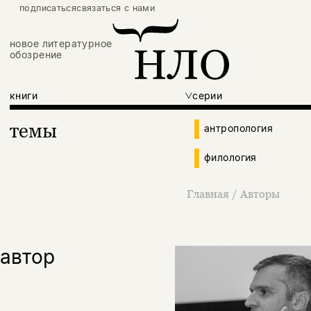
подписаться
связаться с нами
новое литературное
обозрение
книги
серии
темы
антропология
филология
Главная
/
Авторы
автор