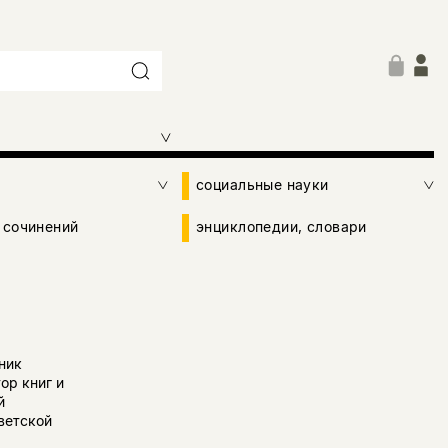
социальные науки
 сочинений
энциклопедии, словари
ник
ор книг и
й
ветской